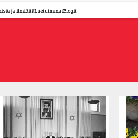
isiä ja ilmiöitä
Luetuimmat
Blogit