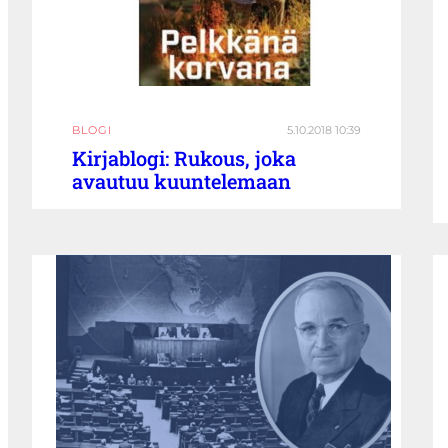
BLOGI
5.10.2018 10:39
Kirjablogi: Rukous, joka
avautuu kuuntelemaan