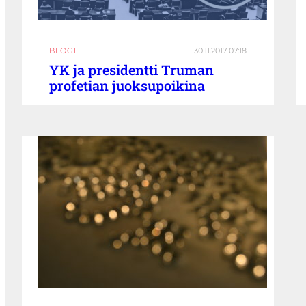
BLOGI
30.11.2017 07:18
YK ja presidentti Truman
profetian juoksupoikina