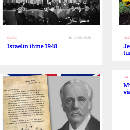
BLOGI
15.4.2018 08:35
BL
Israelin ihme 1948
Je
tu
PR
Mi
vä