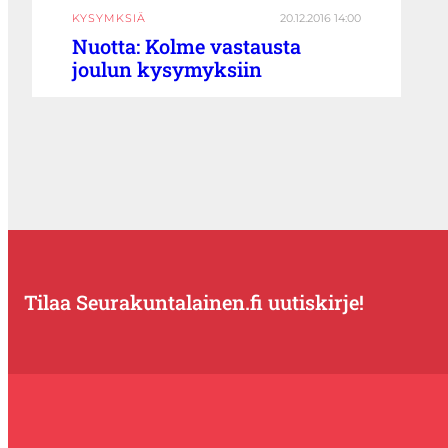
KYSYMKSIÄ
20.12.2016 14:00
Nuotta: Kolme vastausta
joulun kysymyksiin
Tilaa Seurakuntalainen.fi uutiskirje!