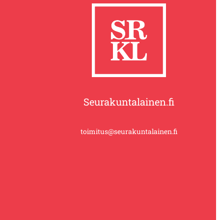
Seurakuntalainen.fi
toimitus@seurakuntalainen.fi