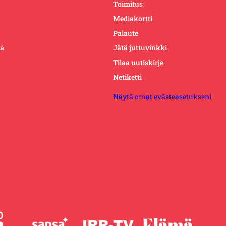
Toimitus
Mediakortti
Palaute
ta
Jätä juttuvinkki
Tilaa uutiskirje
Netiketti
Näytä omat evästeasetukseni