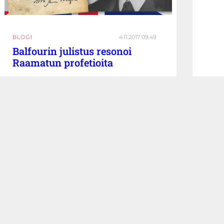
BLOGI
4.11.2017 09:49
Balfourin julistus resonoi
Raamatun profetioita