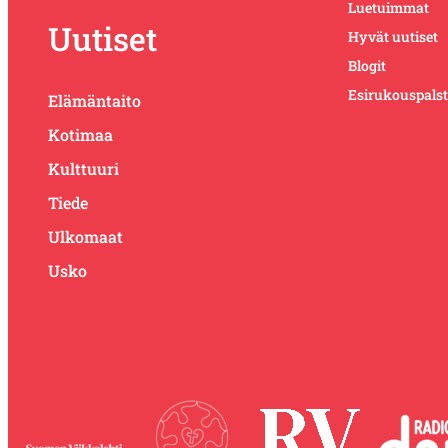
Luetuimmat
Uutiset
Hyvät uutiset
Blogit
Esirukouspals
Elämäntaito
Kotimaa
Kulttuuri
Tiede
Ulkomaat
Usko