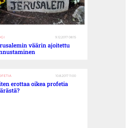
OGI
9.12.2017 08:15
rusalemin väärin ajoitettu
nnustaminen
OFETIA
10.8.2017 11:00
ten erottaa oikea profetia
ärästä?