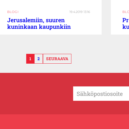
BLOGI
19.4.2019 13:16
BL
Jerusalemiin, suuren
Pr
kuninkaan kaupunkiin
ku
1
2
SEURAAVA