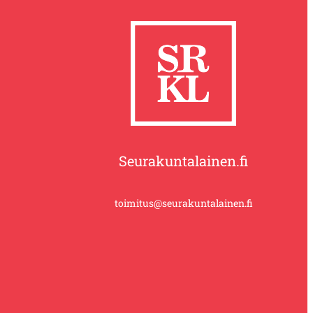
Seurakuntalainen.fi
toimitus@seurakuntalainen.fi