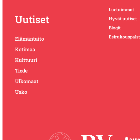
Luetuimmat
Uutiset
Hyvät uutiset
Blogit
Esirukouspals
Elämäntaito
Kotimaa
Kulttuuri
Tiede
Ulkomaat
Usko