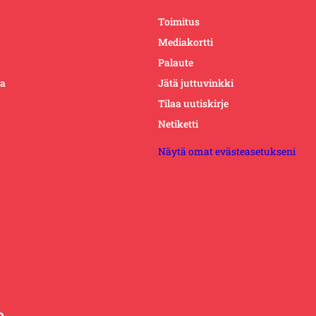
Toimitus
Mediakortti
Palaute
ta
Jätä juttuvinkki
Tilaa uutiskirje
Netiketti
Näytä omat evästeasetukseni