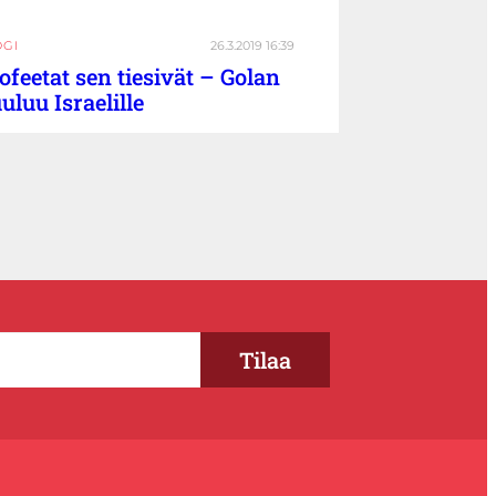
OGI
26.3.2019 16:39
ofeetat sen tiesivät – Golan
uluu Israelille