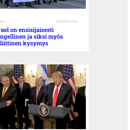
OGI
19.7.2019 17:03
rael on ensisijaisesti
ngellinen ja siksi myös
liittinen kysymys