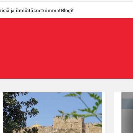
isiä ja ilmiöitä
Luetuimmat
Blogit