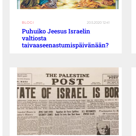
BLOGI
20.5.2020 12:41
Puhuiko Jeesus Israelin
valtiosta
taivaaseenastumispäivänään?