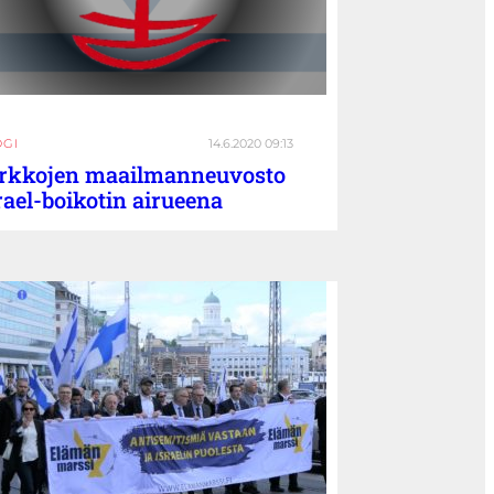
OGI
14.6.2020 09:13
rkkojen maailmanneuvosto
rael-boikotin airueena