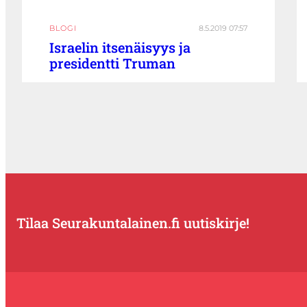
BLOGI
8.5.2019 07:57
Israelin itsenäisyys ja
presidentti Truman
Tilaa Seurakuntalainen.fi uutiskirje!