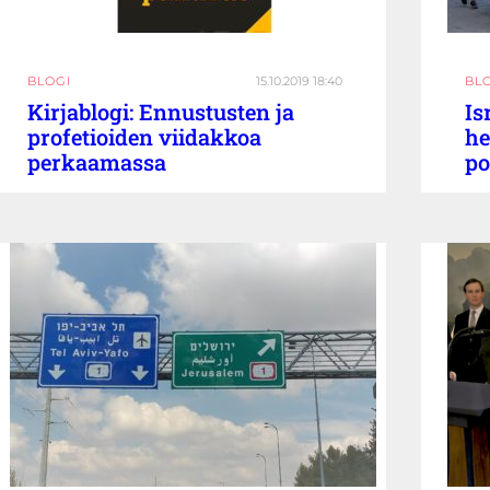
BLOGI
15.10.2019 18:40
BL
Kirjablogi: Ennustusten ja
Is
profetioiden viidakkoa
he
perkaamassa
po