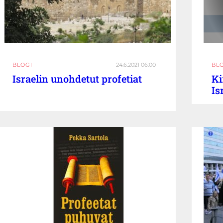
BLOGI
24.6.2021 06:00
BL
Israelin unohdetut profetiat
Ki
Is