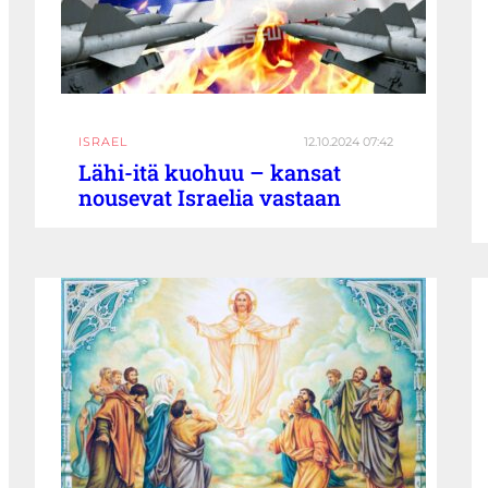
ISRAEL
12.10.2024 07:42
Lähi-itä kuohuu – kansat
nousevat Israelia vastaan