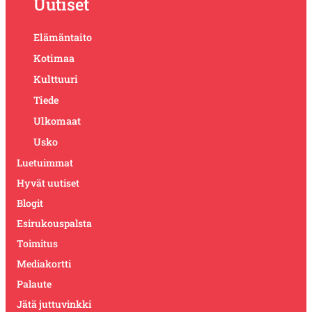
Uutiset
Elämäntaito
Kotimaa
Kulttuuri
Tiede
Ulkomaat
Usko
Luetuimmat
Hyvät uutiset
Blogit
Esirukouspalsta
Toimitus
Mediakortti
Palaute
Jätä juttuvinkki