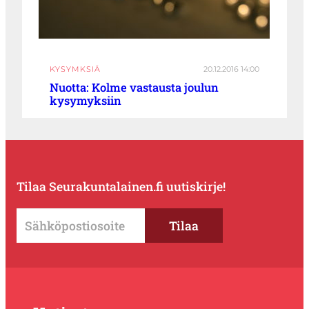
KYSYMKSIÄ
20.12.2016 14:00
Nuotta: Kolme vastausta joulun
kysymyksiin
Tilaa Seurakuntalainen.fi uutiskirje!