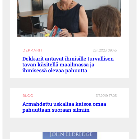
DEKKARIT
23.1.2023 09:45
Dekkarit antavat ihmisille turvallisen
tavan käsitellä maailmassa ja
ihmisessä olevaa pahuutta
BLOGI
3.7.2019 17:05
Armahdettu uskaltaa katsoa omaa
pahuuttaan suoraan silmiin