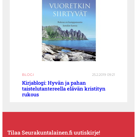
BLOGI
25.2.2019 09:21
Kirjablogi: Hyvän ja pahan
taistelutantereella elävän kristityn
rukous
Tilaa Seurakuntalainen.fi uutiskirje!