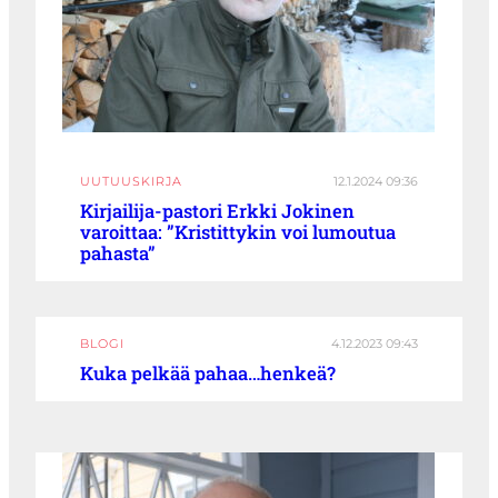
UUTUUSKIRJA
12.1.2024 09:36
Kirjailija-pastori Erkki Jokinen
varoittaa: ”Kristittykin voi lumoutua
pahasta”
BLOGI
4.12.2023 09:43
Kuka pelkää pahaa…henkeä?