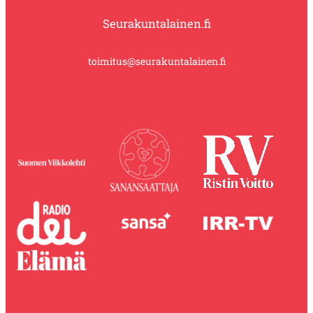
Seurakuntalainen.fi
toimitus@seurakuntalainen.fi