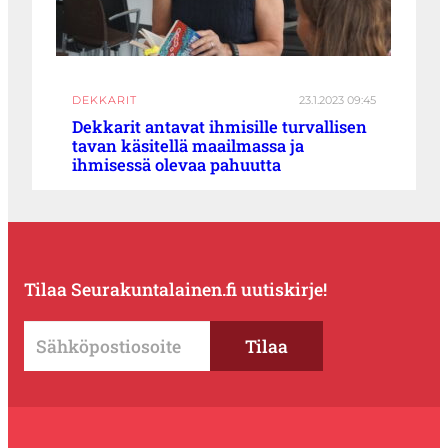
DEKKARIT
23.1.2023 09:45
Dekkarit antavat ihmisille turvallisen
tavan käsitellä maailmassa ja
ihmisessä olevaa pahuutta
Tilaa Seurakuntalainen.fi uutiskirje!