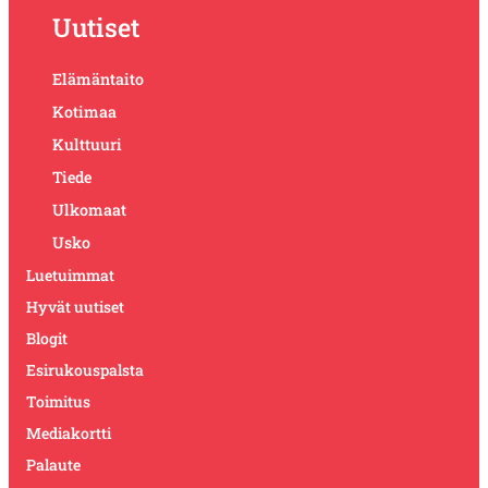
Uutiset
Elämäntaito
Kotimaa
Kulttuuri
Tiede
Ulkomaat
Usko
Luetuimmat
Hyvät uutiset
Blogit
Esirukouspalsta
Toimitus
Mediakortti
Palaute