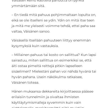
Väisäsen keino käsitellä pahuutta on pyrkiä
ymmärtämään sitä.
– En tiedä mitä pahuus pohjimmaltaan lopulta on,
eikä se ole itselleni se ydin. Ydin on mitä itse teen
ja mitä me yleisesti voimme tehdä, ettei paha saa
valtaa, Väisänen sanoo.
Väisäsellä itsellään pahuuteen liittyy enemmän
kysymyksiä kuin vastauksia.
– Millainen pahuus tai kosto on sallittua? Kun lapsi
sairastuu, miten sallittua on esimerkiksi se, että
äiti ostaa pimeitä reittejä pitkin lapselleen
sisäelimen? Mielestäni pahan voi nähdä hyvänä tai
hyvän pahana. Usein näkökulma ratkaisee,
Väisänen toteaa.
Hänen mukaansa dekkareita kirjoittaessa pääsee
erilaisiin tunnelmiin ja oivaltaa ihmisten
käyttäytymismalleja syvemmin kuin vain