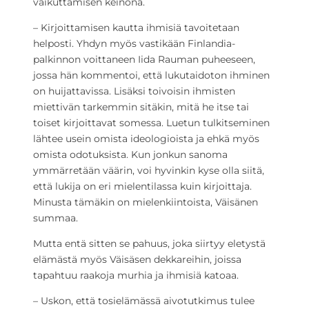
vaikuttamisen keinona.
– Kirjoittamisen kautta ihmisiä tavoitetaan
helposti. Yhdyn myös vastikään Finlandia-
palkinnon voittaneen Iida Rauman puheeseen,
jossa hän kommentoi, että lukutaidoton ihminen
on huijattavissa. Lisäksi toivoisin ihmisten
miettivän tarkemmin sitäkin, mitä he itse tai
toiset kirjoittavat somessa. Luetun tulkitseminen
lähtee usein omista ideologioista ja ehkä myös
omista odotuksista. Kun jonkun sanoma
ymmärretään väärin, voi hyvinkin kyse olla siitä,
että lukija on eri mielentilassa kuin kirjoittaja.
Minusta tämäkin on mielenkiintoista, Väisänen
summaa.
Mutta entä sitten se pahuus, joka siirtyy eletystä
elämästä myös Väisäsen dekkareihin, joissa
tapahtuu raakoja murhia ja ihmisiä katoaa.
– Uskon, että tosielämässä aivotutkimus tulee