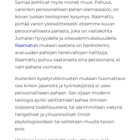
Samaa pohtivat myös monet muut. Pahuus,
varsinkin persoonallisen pahan olemassaolo, on
kovan luokan teologinen kysymys. Raamattu
piirtää varsin yksiselitteisesti eteemme kuvan
persoonallisesta pahasta, joka on vastakohta
Jumalan hyvyydelle ja oikeudenmukaisuudelle.
Raamatun
mukaan saatana on henkiolento,
avaruuden pahojen henkivaltojen hallitsija.
Raamattu puhuu saatanasta aina persoonana, ei
vain pahana voimana.
Kuitenkin kyselytutkimusten mukaan huomattava
osa kirkon jäsenistä ja työntekijöistä ei usko
persoonalliseen pahaan. Sen sijaan moderni
teologia pyrkii selittämään pahaa ihmisen
sisäisenä todellisuutena, tai äärimmillään vietynä
hengelliset ja yliluonnolliset ilmiöt
psykologisoidaan tai selitetään muulla tavoin
pois.