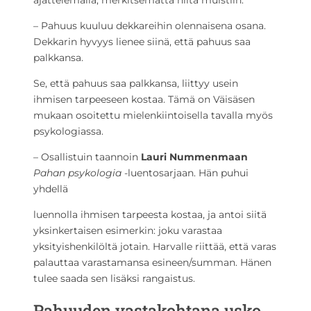
ajattelemalla, merkitsemättä niitä muistiin.
– Pahuus kuuluu dekkareihin olennaisena osana.
Dekkarin hyvyys lienee siinä, että pahuus saa
palkkansa.
Se, että pahuus saa palkkansa, liittyy usein
ihmisen tarpeeseen kostaa. Tämä on Väisäsen
mukaan osoitettu mielenkiintoisella tavalla myös
psykologiassa.
– Osallistuin taannoin
Lauri Nummenmaan
Pahan psykologia
-luentosarjaan. Hän puhui
yhdellä
luennolla ihmisen tarpeesta kostaa, ja antoi siitä
yksinkertaisen esimerkin: joku varastaa
yksityishenkilöltä jotain. Harvalle riittää, että varas
palauttaa varastamansa esineen/summan. Hänen
tulee saada sen lisäksi rangaistus.
Pahuuden vastakohtana usko