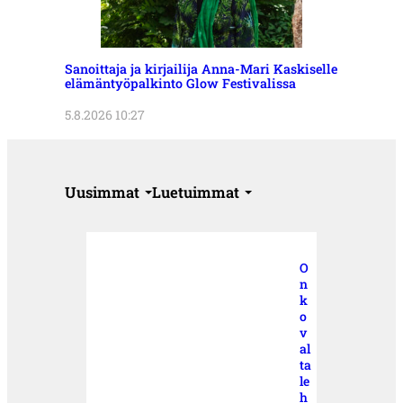
Sanoittaja ja kirjailija Anna-Mari Kaskiselle
elämäntyöpalkinto Glow Festivalissa
5.8.2026 10:27
Uusimmat
Luetuimmat
O
n
k
o
v
al
ta
le
h