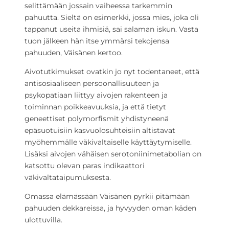
selittämään jossain vaiheessa tarkemmin
pahuutta. Sieltä on esimerkki, jossa mies, joka oli
tappanut useita ihmisiä, sai salaman iskun. Vasta
tuon jälkeen hän itse ymmärsi tekojensa
pahuuden, Väisänen kertoo.
Aivotutkimukset ovatkin jo nyt todentaneet, että
antisosiaaliseen persoonallisuuteen ja
psykopatiaan liittyy aivojen rakenteen ja
toiminnan poikkeavuuksia, ja että tietyt
geneettiset polymorfismit yhdistyneenä
epäsuotuisiin kasvuolosuhteisiin altistavat
myöhemmälle väkivaltaiselle käyttäytymiselle.
Lisäksi aivojen vähäisen serotoniinimetabolian on
katsottu olevan paras indikaattori
väkivaltataipumuksesta.
Omassa elämässään Väisänen pyrkii pitämään
pahuuden dekkareissa, ja hyvyyden oman käden
ulottuvilla.