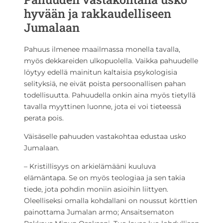
hyvään ja rakkaudelliseen
Jumalaan
Pahuus ilmenee maailmassa monella tavalla,
myös dekkareiden ulkopuolella. Vaikka pahuudelle
löytyy edellä mainitun kaltaisia psykologisia
selityksiä, ne eivät poista persoonallisen pahan
todellisuutta. Pahuudella onkin aina myös tietyllä
tavalla myyttinen luonne, jota ei voi tieteessä
perata pois.
Väisäselle pahuuden vastakohtaa edustaa usko
Jumalaan.
– Kristillisyys on arkielämääni kuuluva
elämäntapa. Se on myös teologiaa ja sen takia
tiede, jota pohdin moniin asioihin liittyen.
Oleelliseksi omalla kohdallani on noussut körttien
painottama Jumalan armo; Ansaitsematon