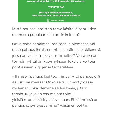
Mistä nousee ihmisten tarve käsitellä pahuuden
olemusta populaarikulttuurin keinoin?
Onko paha henkimaailma todella olemassa, vai
onko pahuus ihmisten mielensisäinen leikkikenttä,
jossa on välillä mukava temmeltää? Väisänen on
törmännyt tähän kysymykseen lukuisia kertoja
pohtiessaan kirjojensa tematiikkaa.
– Ihmisen pahuus kiehtoo minua. Mitä pahuus on?
Asuuko se meissä? Onko se tullut syntymässä
mukana? Ehkä olemme aluksi hyviä, jotain
tapahtuu ja jokin osa meistä toimii
yleisiä moraalikäsityksiä vastaan. Ehkä meissä on
pahuus jo syntyessämme? Väisänen pohtii.