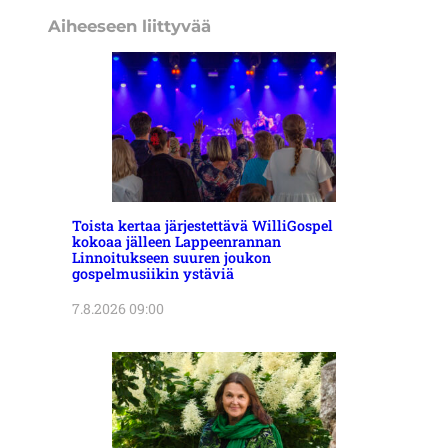
Aiheeseen liittyvää
Toista kertaa järjestettävä WilliGospel
kokoaa jälleen Lappeenrannan
Linnoitukseen suuren joukon
gospelmusiikin ystäviä
7.8.2026 09:00