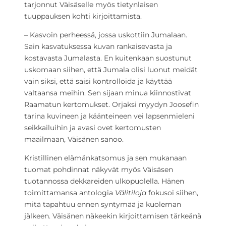
tarjonnut Väisäselle myös tietynlaisen
tuuppauksen kohti kirjoittamista.
– Kasvoin perheessä, jossa uskottiin Jumalaan.
Sain kasvatuksessa kuvan rankaisevasta ja
kostavasta Jumalasta. En kuitenkaan suostunut
uskomaan siihen, että Jumala olisi luonut meidät
vain siksi, että saisi kontrolloida ja käyttää
valtaansa meihin. Sen sijaan minua kiinnostivat
Raamatun kertomukset. Orjaksi myydyn Joosefin
tarina kuvineen ja käänteineen vei lapsenmieleni
seikkailuihin ja avasi ovet kertomusten
maailmaan, Väisänen sanoo.
Kristillinen elämänkatsomus ja sen mukanaan
tuomat pohdinnat näkyvät myös Väisäsen
tuotannossa dekkareiden ulkopuolella. Hänen
toimittamansa antologia
Välitiloja
fokusoi siihen,
mitä tapahtuu ennen syntymää ja kuoleman
jälkeen. Väisänen näkeekin kirjoittamisen tärkeänä