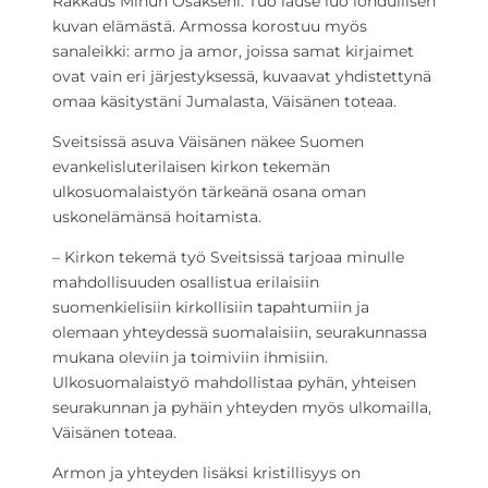
Rakkaus Minun Osakseni. Tuo lause luo lohdullisen
kuvan elämästä. Armossa korostuu myös
sanaleikki: armo ja amor, joissa samat kirjaimet
ovat vain eri järjestyksessä, kuvaavat yhdistettynä
omaa käsitystäni Jumalasta, Väisänen toteaa.
Sveitsissä asuva Väisänen näkee Suomen
evankelisluterilaisen kirkon tekemän
ulkosuomalaistyön tärkeänä osana oman
uskonelämänsä hoitamista.
– Kirkon tekemä työ Sveitsissä tarjoaa minulle
mahdollisuuden osallistua erilaisiin
suomenkielisiin kirkollisiin tapahtumiin ja
olemaan yhteydessä suomalaisiin, seurakunnassa
mukana oleviin ja toimiviin ihmisiin.
Ulkosuomalaistyö mahdollistaa pyhän, yhteisen
seurakunnan ja pyhäin yhteyden myös ulkomailla,
Väisänen toteaa.
Armon ja yhteyden lisäksi kristillisyys on