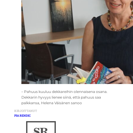
– Pahuus kuuluu dekkareihin olennaisena osana.
Dekkarin hyvyys lienee siinä, että pahuus saa
palkkansa, Helena Väisänen sanoo
KIRJOITTANUT
PIA RENDIC