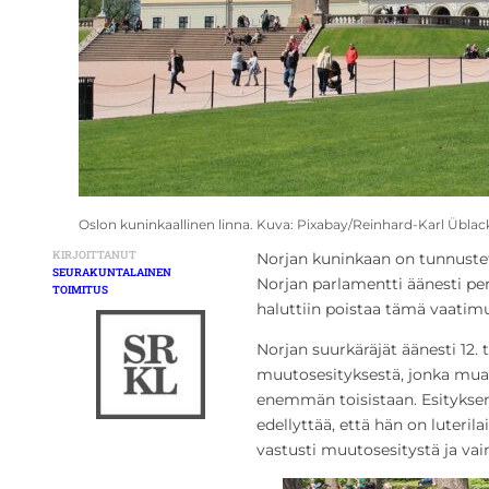
Oslon kuninkaallinen linna. Kuva: Pixabay/Reinhard-Karl Üblac
KIRJOITTANUT
Norjan kuninkaan on tunnustett
SEURAKUNTALAINEN
Norjan parlamentti äänesti per
TOIMITUS
haluttiin poistaa tämä vaatimu
Norjan suurkäräjät äänesti 12
muutosesityksestä, jonka muaan 
enemmän toisistaan. Esitykse
edellyttää, että hän on luterila
vastusti muutosesitystä ja vain