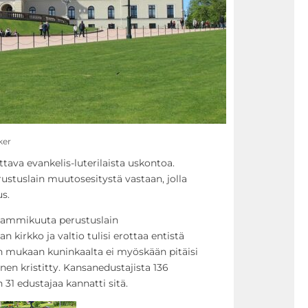
ker
ava evankelis-luterilaista uskontoa.
ustuslain muutosesitystä vastaan, jolla
s.
. tammikuuta perustuslain
kirkko ja valtio tulisi erottaa entistä
n mukaan kuninkaalta ei myöskään pitäisi
inen kristitty. Kansanedustajista 136
 31 edustajaa kannatti sitä.