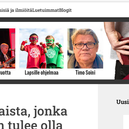
isiä ja ilmiöitä
Luetuimmat
Blogit
Uus
aista, jonka
tulee olla