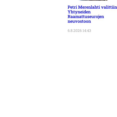
Petri Merenlahti valittiin
Yhtyneiden
Raamattuseurojen
neuvostoon
6.8.2026 14:43