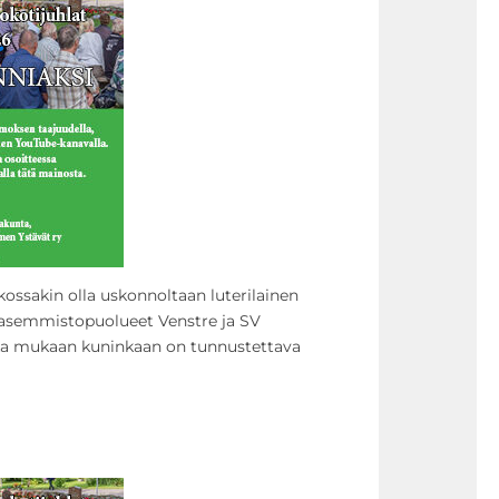
kossakin olla uskonnoltaan luterilainen
 vasemmistopuolueet Venstre ja SV
nka mukaan kuninkaan on tunnustettava