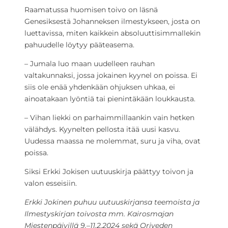
Raamatussa huomisen toivo on läsnä
Genesiksestä Johanneksen ilmestykseen, josta on
luettavissa, miten kaikkein absoluuttisimmallekin
pahuudelle löytyy pääteasema.
– Jumala luo maan uudelleen rauhan
valtakunnaksi, jossa jokainen kyynel on poissa. Ei
siis ole enää yhdenkään ohjuksen uhkaa, ei
ainoatakaan lyöntiä tai pienintäkään loukkausta.
– Vihan liekki on parhaimmillaankin vain hetken
välähdys. Kyynelten pellosta itää uusi kasvu.
Uudessa maassa ne molemmat, suru ja viha, ovat
poissa.
Siksi Erkki Jokisen uutuuskirja päättyy toivon ja
valon esseisiin.
Erkki Jokinen puhuu uutuuskirjansa teemoista ja
Ilmestyskirjan toivosta mm. Kairosmajan
Miestenpäivillä 9.–11.2.2024 sekä Oriveden