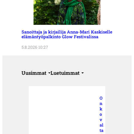
Sanoittaja ja kirjailija Anna-Mari Kaskiselle
elämäntyöpalkinto Glow Festivalissa
5.8.2026 10:27
Uusimmat
Luetuimmat
O
n
k
o
v
al
ta