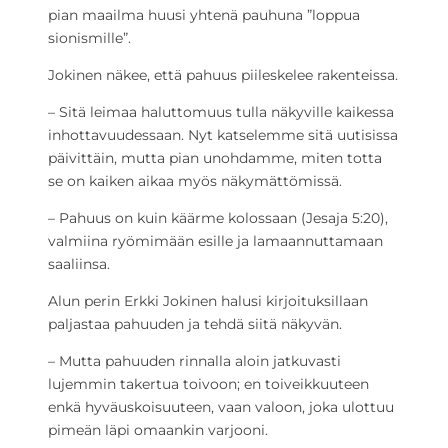
pian maailma huusi yhtenä pauhuna ”loppua
sionismille”.
Jokinen näkee, että pahuus piileskelee rakenteissa.
– Sitä leimaa haluttomuus tulla näkyville kaikessa
inhottavuudessaan. Nyt katselemme sitä uutisissa
päivittäin, mutta pian unohdamme, miten totta
se on kaiken aikaa myös näkymättömissä.
– Pahuus on kuin käärme kolossaan (Jesaja 5:20),
valmiina ryömimään esille ja lamaannuttamaan
saaliinsa.
Alun perin Erkki Jokinen halusi kirjoituksillaan
paljastaa pahuuden ja tehdä siitä näkyvän.
– Mutta pahuuden rinnalla aloin jatkuvasti
lujemmin takertua toivoon; en toiveikkuuteen
enkä hyväuskoisuuteen, vaan valoon, joka ulottuu
pimeän läpi omaankin varjooni.