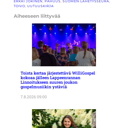
ERKKI JOKINEN
, 
PAHUUS
, 
SUOMEN LÄHETYSSEURA
, 
TOIVO
, 
UUTUUSKIRJA
Aiheeseen liittyvää
Toista kertaa järjestettävä WilliGospel
kokoaa jälleen Lappeenrannan
Linnoitukseen suuren joukon
gospelmusiikin ystäviä
7.8.2026 09:00