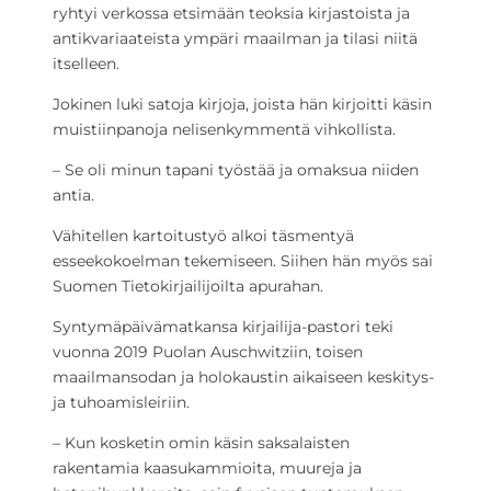
ryhtyi verkossa etsimään teoksia kirjastoista ja
antikvariaateista ympäri maailman ja tilasi niitä
itselleen.
Jokinen luki satoja kirjoja, joista hän kirjoitti käsin
muistiinpanoja nelisenkymmentä vihkollista.
– Se oli minun tapani työstää ja omaksua niiden
antia.
Vähitellen kartoitustyö alkoi täsmentyä
esseekokoelman tekemiseen. Siihen hän myös sai
Suomen Tietokirjailijoilta apurahan.
Syntymäpäivämatkansa kirjailija-pastori teki
vuonna 2019 Puolan Auschwitziin, toisen
maailmansodan ja holokaustin aikaiseen keskitys-
ja tuhoamisleiriin.
– Kun kosketin omin käsin saksalaisten
rakentamia kaasukammioita, muureja ja