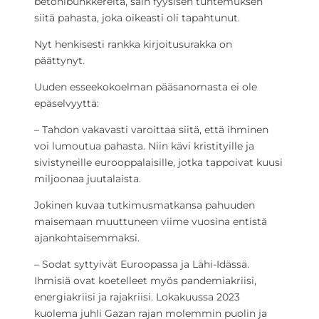
betonibunkkereita, sain fyysisen tuntemuksen
siitä pahasta, joka oikeasti oli tapahtunut.
Nyt henkisesti rankka kirjoitusurakka on
päättynyt.
Uuden esseekokoelman pääsanomasta ei ole
epäselvyyttä:
– Tahdon vakavasti varoittaa siitä, että ihminen
voi lumoutua pahasta. Niin kävi kristityille ja
sivistyneille eurooppalaisille, jotka tappoivat kuusi
miljoonaa juutalaista.
Jokinen kuvaa tutkimusmatkansa pahuuden
maisemaan muuttuneen viime vuosina entistä
ajankohtaisemmaksi.
– Sodat syttyivät Euroopassa ja Lähi-Idässä.
Ihmisiä ovat koetelleet myös pandemiakriisi,
energiakriisi ja rajakriisi. Lokakuussa 2023
kuolema juhli Gazan rajan molemmin puolin ja