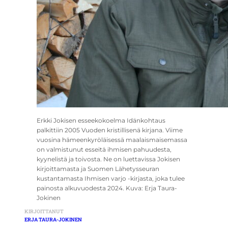
Erkki Jokisen esseekokoelma Idänkohtaus
palkittiin 2005 Vuoden kristillisenä kirjana. Viime
vuosina hämeenkyröläisessä maalaismaisemassa
on valmistunut esseitä ihmisen pahuudesta,
kyynelistä ja toivosta. Ne on luettavissa Jokisen
kirjoittamasta ja Suomen Lähetysseuran
kustantamasta Ihmisen varjo -kirjasta, joka tulee
painosta alkuvuodesta 2024. Kuva: Erja Taura-
Jokinen
KIRJOITTANUT
ERJA TAURA-JOKINEN