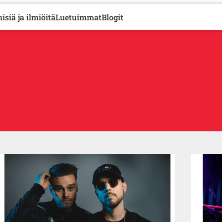
isiä ja ilmiöitä
Luetuimmat
Blogit