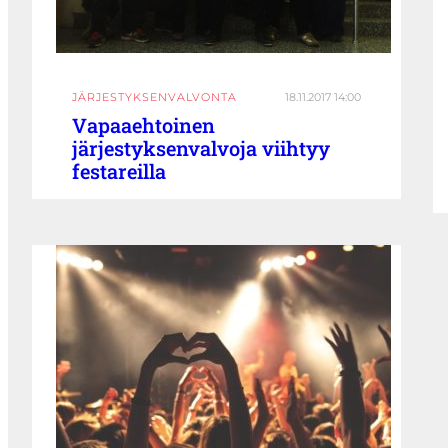
JÄRJESTYKSENVALVONTA
18.11.2017 14:00
Vapaaehtoinen
järjestyksenvalvoja viihtyy
festareilla