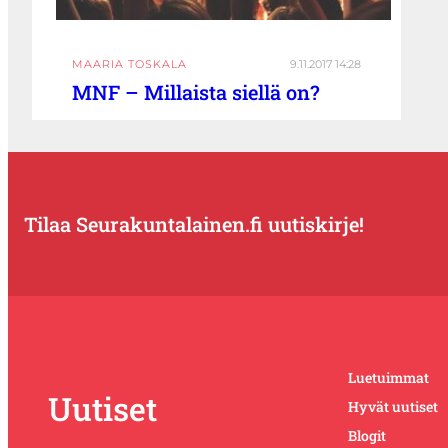
MAARIA TOSKALA
9.11.2017 14:28
MNF – Millaista siellä on?
Tilaa Seurakuntalainen.fi uutiskirje!
Luetuimmat
Uutiset
Hyvät uutiset
Blogit