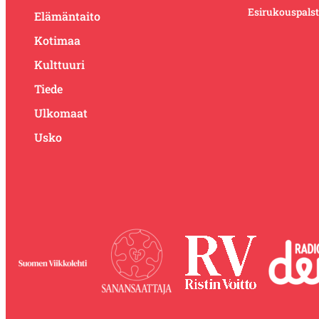
Esirukouspals
Elämäntaito
Kotimaa
Kulttuuri
Tiede
Ulkomaat
Usko