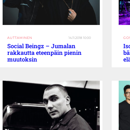
AUTTAMINEN
14.11.2018 10:00
GO
Social Beingz – Jumalan
Is
rakkautta eteenpäin pienin
bä
muutoksin
el