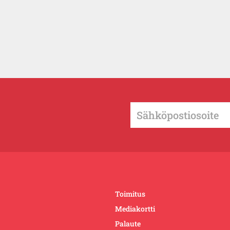
Toimitus
Mediakortti
Palaute