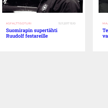
ASFALTTISOTURI
15.11.2017 15:10
MA
Suomirapin supertähti
Te
Ruudolf festareille
va