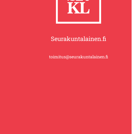
Seurakuntalainen.fi
toimitus@seurakuntalainen.fi