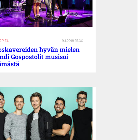
SPEL
9.1.2018 15:00
oskavereiden hyvän mielen
ndi Gospostolit musisoi
ämästä