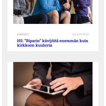
KIRKKO
8.6.2015 13:00
HS: ”Riparin” kävijöitä enemmän kuin
kirkkoon kuuluvia