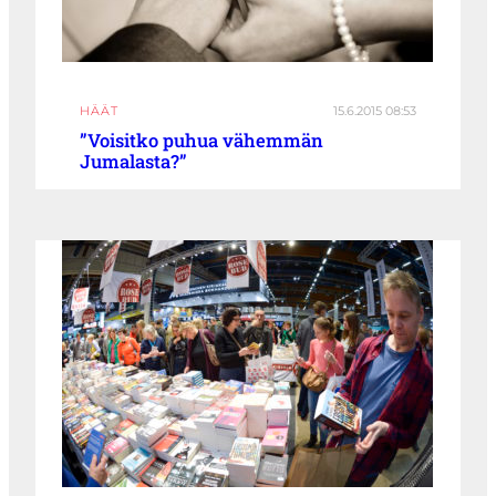
HÄÄT
15.6.2015 08:53
”Voisitko puhua vähemmän
Jumalasta?”