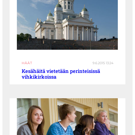
HÄÄT
9.6.2015 13:24
Kesähäitä vietetään perinteisissä
vihkikirkoissa