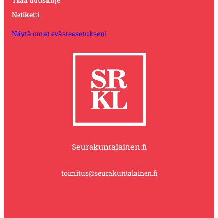
Tilaa uutiskirje
Netiketti
Näytä omat evästeasetukseni
Seurakuntalainen.fi
toimitus@seurakuntalainen.fi