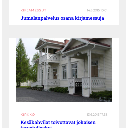
KIRJAMESSUT
14.6.2015 10:01
Jumalanpalvelus osana kirjamessuja
KIRKKO
13.6.2015 17:58
Kesäkahvilat toivottavat jokaisen
tervetulleeksi