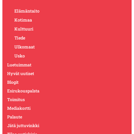
Elämäntaito
Kotimaa
Kulttuuri
Tiede
Ulkomaat
Usko
Luetuimmat
Hyvät uutiset
Blogit
Esirukouspalsta
Toimitus
Mediakortti
Palaute
Jätä juttuvinkki