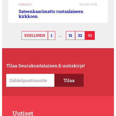
KIRKKO
3.6.2015 15:06
Sateenkaarimatto ruotsalaiseen
kirkkoon
EDELLINEN
1
…
31
32
33
Tilaa Seurakuntalainen.fi uutiskirje!
Uutiset