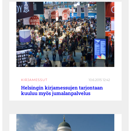
KIRJAMESSUT
10.6.2015 12:42
Helsingin kirjamessujen tarjontaan
kuuluu myös jumalanpalvelus