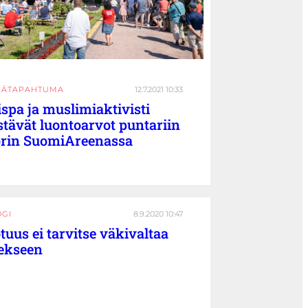
SÄTAPAHTUMA
12.7.2021 10:33
ispa ja muslimiaktivisti
stävät luontoarvot puntariin
rin SuomiAreenassa
OGI
8.9.2020 10:47
tuus ei tarvitse väkivaltaa
ekseen