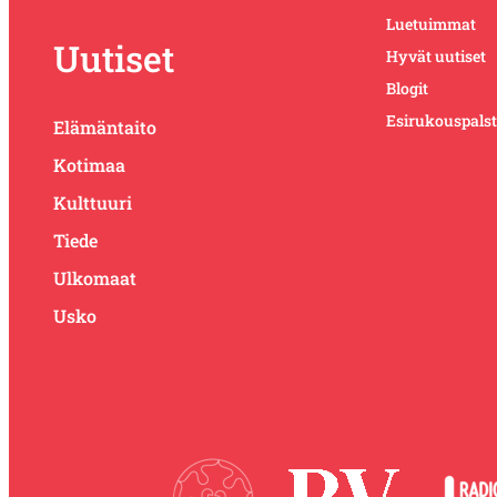
Luetuimmat
Uutiset
Hyvät uutiset
Blogit
Esirukouspals
Elämäntaito
Kotimaa
Kulttuuri
Tiede
Ulkomaat
Usko