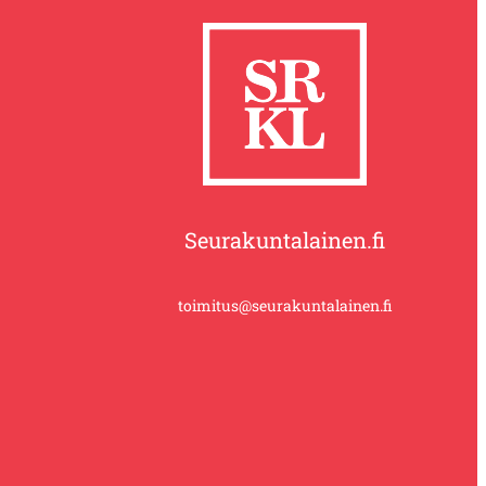
Seurakuntalainen.fi
toimitus@seurakuntalainen.fi