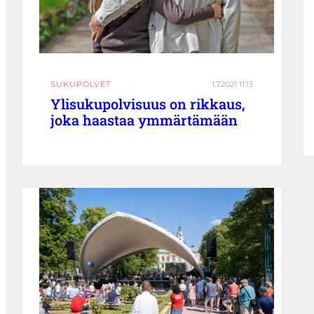
SUKUPOLVET
1.7.2021 11:13
Ylisukupolvisuus on rikkaus,
joka haastaa ymmärtämään