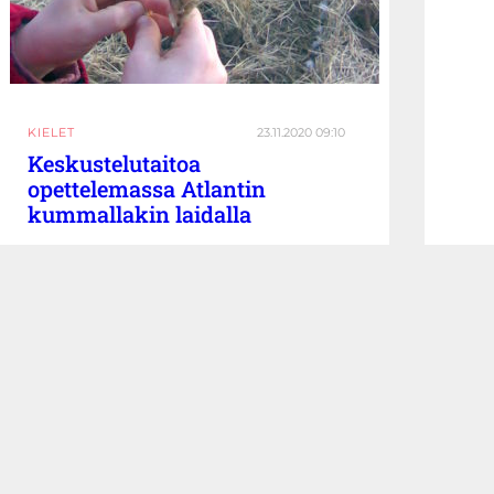
KIELET
23.11.2020 09:10
Keskustelutaitoa
opettelemassa Atlantin
kummallakin laidalla