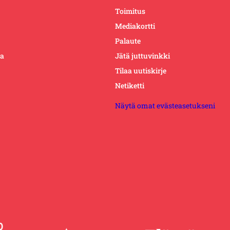
Toimitus
Mediakortti
Palaute
ta
Jätä juttuvinkki
Tilaa uutiskirje
Netiketti
Näytä omat evästeasetukseni