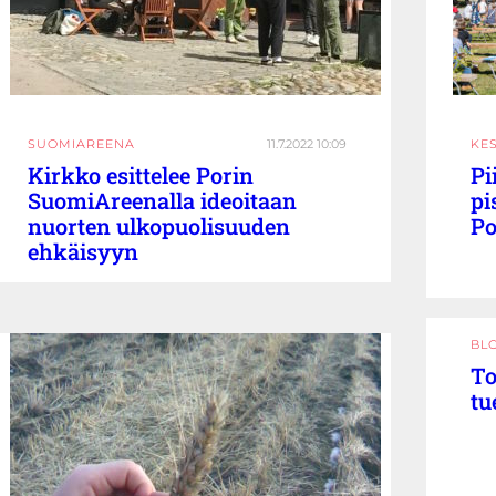
SUOMIAREENA
11.7.2022 10:09
KE
Kirkko esittelee Porin
Pi
SuomiAreenalla ideoitaan
pi
nuorten ulkopuolisuuden
Po
ehkäisyyn
BL
To
tu