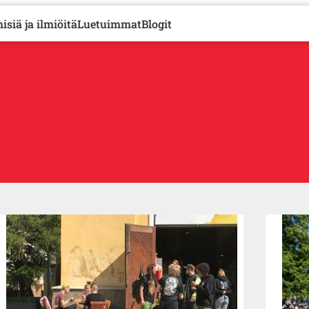
isiä ja ilmiöitä
Luetuimmat
Blogit