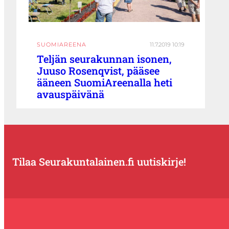
SUOMIAREENA
11.7.2019 10:19
Teljän seurakunnan isonen,
Juuso Rosenqvist, pääsee
ääneen SuomiAreenalla heti
avauspäivänä
Tilaa Seurakuntalainen.fi uutiskirje!