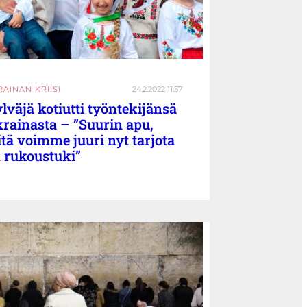
AINAN KRIISI
24.2.2022 11:57
lväjä kotiutti työntekijänsä
rainasta – ”Suurin apu,
tä voimme juuri nyt tarjota
 rukoustuki”