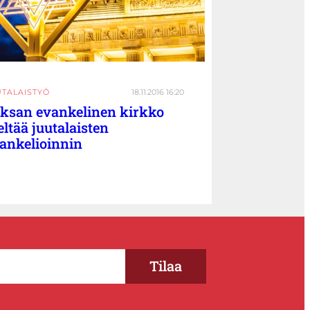
UTALAISTYÖ
18.11.2016 16:20
ksan evankelinen kirkko
eltää juutalaisten
ankelioinnin