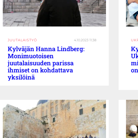
JUUTALAISTYÖ
4.10.2023 11:38
UKR
Kylväjän Hanna Lindberg:
Ky
Monimuotoisen
Uk
juutalaisuuden parissa
mi
ihmiset on kohdattava
on
yksilöinä