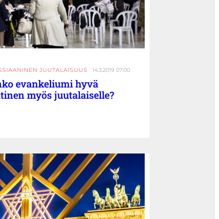
SSIAANINEN JUUTALAISUUS
14.3.2019 07:00
ko evankeliumi hyvä
tinen myös juutalaiselle?