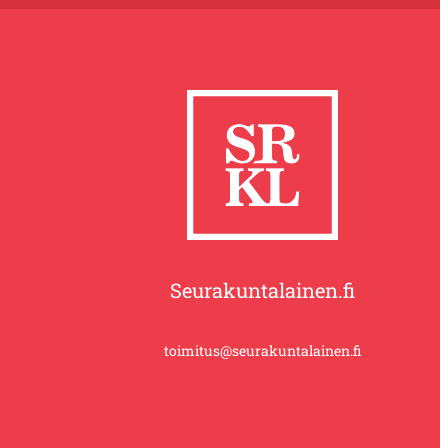
Seurakuntalainen.fi
toimitus@seurakuntalainen.fi