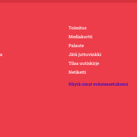
Toimitus
Mediakortti
Palaute
ta
Jätä juttuvinkki
Tilaa uutiskirje
Netiketti
Näytä omat evästeasetukseni