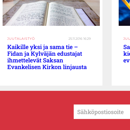
JUUTALAISTYÖ
25.11.2016 16:29
JU
Kaikille yksi ja sama tie –
Sa
Fidan ja Kylväjän edustajat
ki
ihmettelevät Saksan
ev
Evankelisen Kirkon linjausta