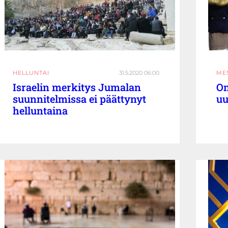
HELLUNTAI
31.5.2020 06:00
ME
Israelin merkitys Jumalan
On
suunnitelmissa ei päättynyt
uu
helluntaina