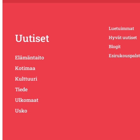
Luetuimmat
Uutiset
Hyvät uutiset
Blogit
Esirukouspals
Elämäntaito
Kotimaa
Kulttuuri
Tiede
Ulkomaat
Usko