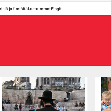
isiä ja ilmiöitä
Luetuimmat
Blogit