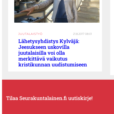
JUUTALAISTYÖ
21.8.2017 08:01
Lähetysyhdistys Kylväjä:
Jeesukseen uskovilla
juutalaisilla voi olla
merkittävä vaikutus
kristikunnan uudistumiseen
Tilaa Seurakuntalainen.fi uutiskirje!