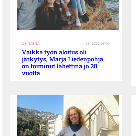
UKRAINA
29.1.2022 08:00
Vaikka työn aloitus oli
järkytys, Marja Liedenpohja
on toiminut lähettinä jo 20
vuotta