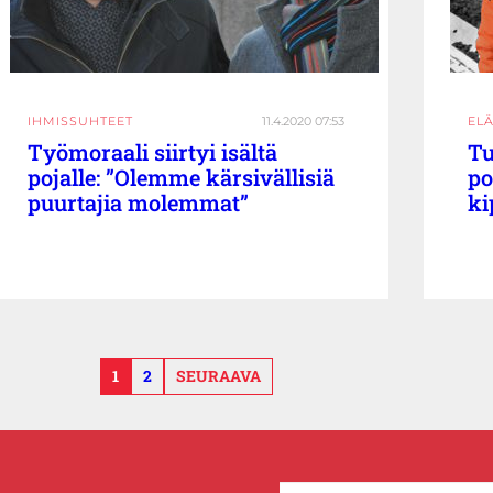
IHMISSUHTEET
11.4.2020 07:53
EL
Työmoraali siirtyi isältä
Tu
pojalle: ”Olemme kärsivällisiä
po
puurtajia molemmat”
ki
1
2
SEURAAVA