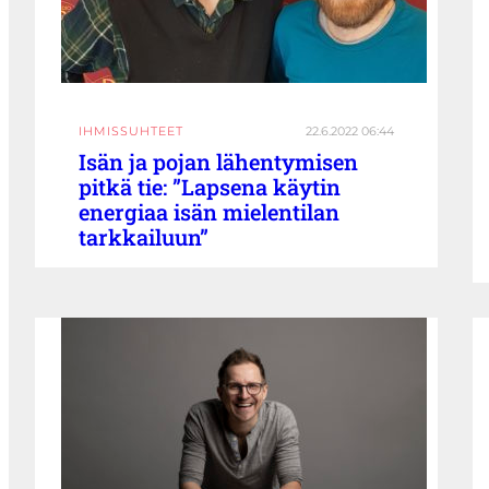
IHMISSUHTEET
22.6.2022 06:44
Isän ja pojan lähentymisen
pitkä tie: ”Lapsena käytin
energiaa isän mielentilan
tarkkailuun”