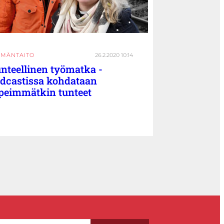
ÄMÄNTAITO
26.2.2020 10:14
nteellinen työmatka -
dcastissa kohdataan
peimmätkin tunteet