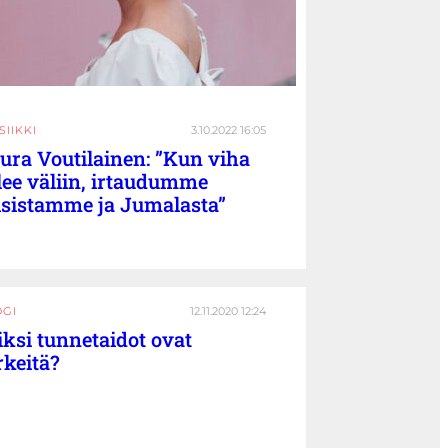
IIKKI
3.10.2022 16:05
ura Voutilainen: ”Kun viha
lee väliin, irtaudumme
isistamme ja Jumalasta”
OGI
12.11.2020 12:24
ksi tunnetaidot ovat
rkeitä?