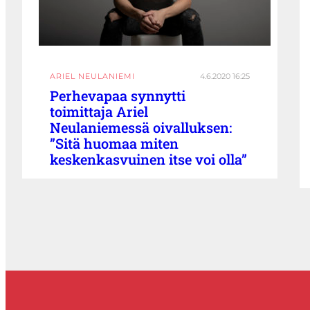
ARIEL NEULANIEMI
4.6.2020 16:25
Perhevapaa synnytti
toimittaja Ariel
Neulaniemessä oivalluksen:
”Sitä huomaa miten
keskenkasvuinen itse voi olla”