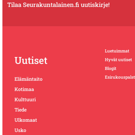
Tilaa Seurakuntalainen.fi uutiskirje!
Luetuimmat
Uutiset
Hyvät uutiset
Blogit
Esirukouspals
Elämäntaito
Kotimaa
Kulttuuri
Tiede
Ulkomaat
Usko