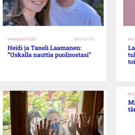
IHMISSUHTEET
15.6.2023 11:17
MUS
Heidi ja Taneli Laamanen:
La
”Uskalla nauttia puolisostasi”
tu
to
BL
Mi
tä