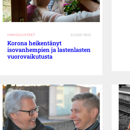
IHMISSUHTEET
6.5.2021 18:02
Korona heikentänyt
isovanhempien ja lastenlasten
vuorovaikutusta