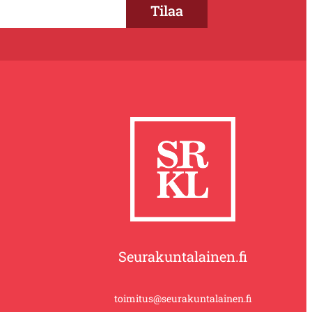
Seurakuntalainen.fi
toimitus@seurakuntalainen.fi