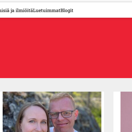
isiä ja ilmiöitä
Luetuimmat
Blogit