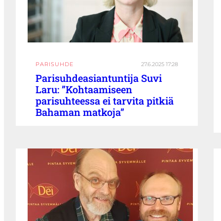
PARISUHDE
27.6.2025 17:28
Parisuhdeasiantuntija Suvi
Laru: ”Kohtaamiseen
parisuhteessa ei tarvita pitkiä
Bahaman matkoja”