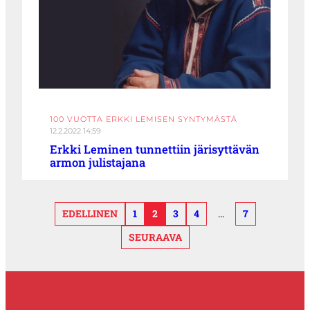
100 VUOTTA ERKKI LEMISEN SYNTYMÄSTÄ
12.2.2022 14:59
Erkki Leminen tunnettiin järisyttävän
armon julistajana
EDELLINEN
1
2
3
4
…
7
SEURAAVA