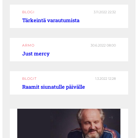
BLOGI
3.11.2022 22:32
Tärkeintä varautumista
ARMO
30.6.2022 08:00
Just mercy
BLOGIT
1.3.2022 12:28
Raamit siunatulle päivälle