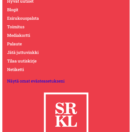
Hyvät uutiset
Blogit
Esirukouspalsta
Toimitus
Mediakortti
Palaute
Jätä juttuvinkki
Tilaa uutiskirje
Netiketti
Näytä omat evästeasetukseni