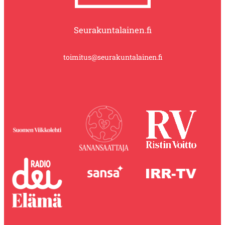
Seurakuntalainen.fi
toimitus@seurakuntalainen.fi