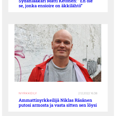
Sydänlääkäri Matti Ketonen: ”En ole
se, jonka ensioire on äkkilähtö”
NYRKKEILY
2.12.2022 16:38
Ammattinyrkkeilijä Niklas Räsänen
putosi armosta ja vasta sitten sen löysi