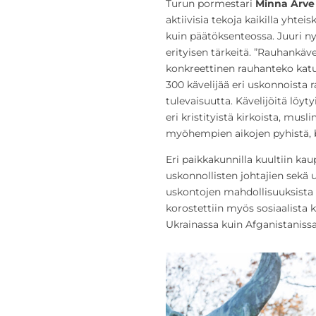
Turun pormestari
Minna Arve
aktiivisia tekoja kaikilla yhtei
kuin päätöksenteossa. Juuri ny
erityisen tärkeitä. ”Rauhankäv
konkreettinen rauhanteko katu
300 kävelijää eri uskonnoista
tulevaisuutta. Kävelijöitä löy
eri kristityistä kirkoista, musli
myöhempien aikojen pyhistä, b
Eri paikkakunnilla kuultiin kau
uskonnollisten johtajien sekä 
uskontojen mahdollisuuksista 
korostettiin myös sosiaalista 
Ukrainassa kuin Afganistanissa