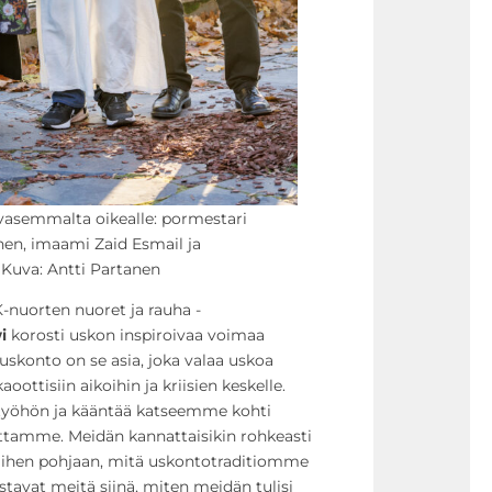
vasemmalta oikealle: pormestari
nen, imaami Zaid Esmail ja
. Kuva: Antti Partanen
-nuorten nuoret ja rauha -
wi
korosti uskon inspiroivaa voimaa
uskonto on se asia, joka valaa uskoa
ottisiin aikoihin ja kriisien keskelle.
työhön ja kääntää katseemme kohti
tamme. Meidän kannattaisikin rohkeasti
ihen pohjaan, mitä uskontotraditiomme
stavat meitä siinä, miten meidän tulisi