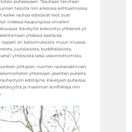
totesi puheessaan: ”Rauhaan tarvitaan
skunnan tasoilla niin arkisissa kohtaamisissa
t kaikki rauhaa edistävät teot ovat
elyt viidessä kaupungissa olivatkin
kuvassa. Kävelyille kokoontui yhteensä yli
 rakentamaan yhdessä kestävää
tyi laajasti eri katsomuksista: muun muassa
meista, juutalaisista, buddhalaisista,
ahá’í-yhteisöstä sekä uskonnottomista.
punkien johtajien, nuorten rauhanaktiivien,
uskonnollisten yhteisöjen jäsenten puheita
rauhantyön edistäjinä. Kävelyjen puheissa
kestävyyttä ja maailman konflikteja niin
.