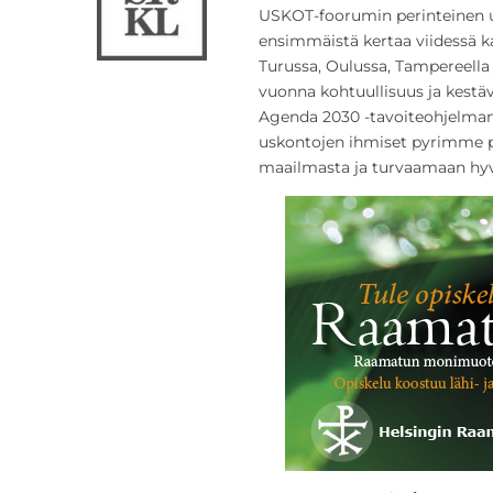
USKOT-foorumin perinteinen us
ensimmäistä kertaa viidessä k
Turussa, Oulussa, Tampereella 
vuonna kohtuullisuus ja kestä
Agenda 2030 -tavoiteohjelman
uskontojen ihmiset pyrimme
maailmasta ja turvaamaan hyvi