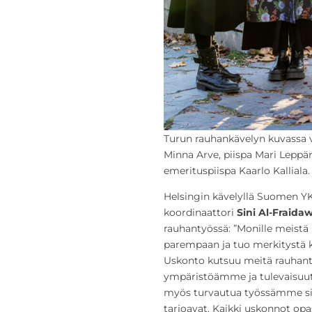
Turun rauhankävelyn kuvassa 
Minna Arve, piispa Mari Leppä
emerituspiispa Kaarlo Kalliala
Helsingin kävelyllä Suomen YK
koordinaattori
Sini Al-Fraida
rauhantyössä: ”Monille meistä 
parempaan ja tuo merkitystä kao
Uskonto kutsuu meitä rauhan
ympäristöämme ja tulevaisuut
myös turvautua työssämme si
tarjoavat. Kaikki uskonnot opa