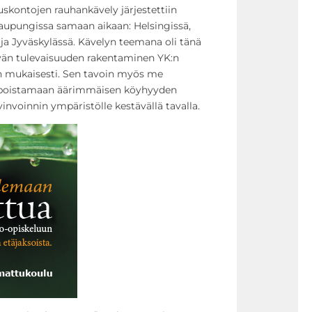
kontojen rauhankävely järjestettiin
aupungissa samaan aikaan: Helsingissä,
ja Jyväskylässä. Kävelyn teemana oli tänä
vän tulevaisuuden rakentaminen YK:n
 mukaisesti. Sen tavoin myös me
 poistamaan äärimmäisen köyhyyden
nvoinnin ympäristölle kestävällä tavalla.