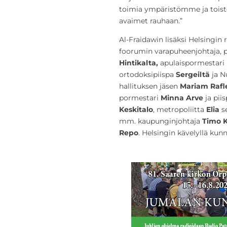
toimia ympäristömme ja toist
avaimet rauhaan.”
Al-Fraidawin lisäksi Helsingin
foorumin varapuheenjohtaja, 
Hintikalta,
apulaispormestari
ortodoksipiispa
Sergeiltä
ja N
hallituksen jäsen
Mariam Rafl
pormestari
Minna
Arve
ja pii
Keskitalo
, metropoliitta
Elia
s
mm. kaupunginjohtaja
Timo K
Repo
. Helsingin kävelyllä kun