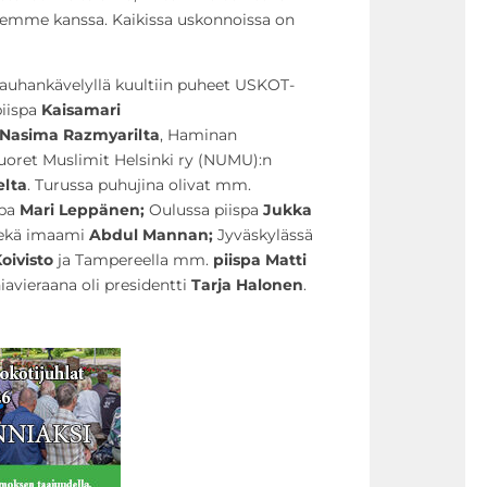
emme kanssa. Kaikissa uskonnoissa on
 rauhankävelyllä kuultiin puheet USKOT-
piispa
Kaisamari
Nasima Razmyarilta
, Haminan
uoret Muslimit Helsinki ry (NUMU):n
elta
. Turussa puhujina olivat mm.
spa
Mari Leppänen;
Oulussa piispa
Jukka
ekä imaami
Abdul Mannan;
Jyväskylässä
oivisto
ja Tampereella mm.
piispa Matti
niavieraana oli presidentti
Tarja Halonen
.