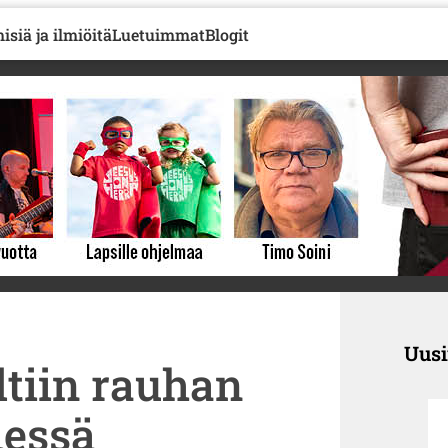
isiä ja ilmiöitä
Luetuimmat
Blogit
Uus
tiin rauhan
dessä