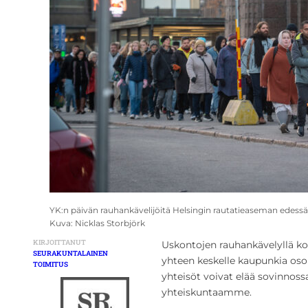
YK:n päivän rauhankävelijöitä Helsingin rautatieaseman edess
Kuva: Nicklas Storbjörk
KIRJOITTANUT
Uskontojen rauhankävelyllä kok
SEURAKUNTALAINEN
yhteen keskelle kaupunkia osoi
TOIMITUS
yhteisöt voivat elää sovinnossa
yhteiskuntaamme.