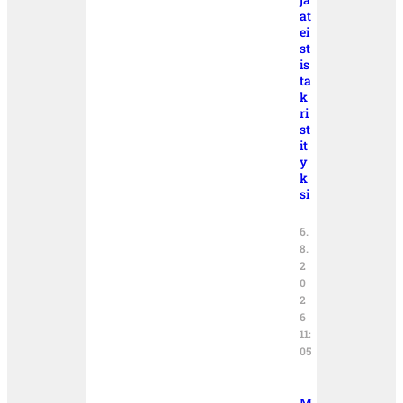
at
ei
st
is
ta
k
ri
st
it
y
k
si
6.
8.
2
0
2
6
11:
05
M