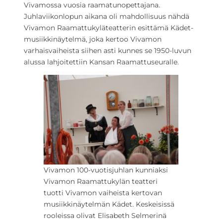
Vivamossa vuosia raamatunopettajana.
Juhlaviikonlopun aikana oli mahdollisuus nähdä
Vivamon Raamattukyläteatterin esittämä Kädet-
musiikkinäytelmä, joka kertoo Vivamon
varhaisvaiheista siihen asti kunnes se 1950-luvun
alussa lahjoitettiin Kansan Raamattuseuralle.
Vivamon 100-vuotisjuhlan kunniaksi
Vivamon Raamattukylän teatteri
tuotti Vivamon vaiheista kertovan
musiikkinäytelmän Kädet. Keskeisissä
rooleissa olivat Elisabeth Selmerinä