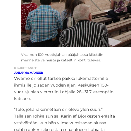
Vivamon 100-vuotisjuhlan pääjuhlassa kiitettiin
menneistä vaiheista ja katseltiin kohti tulevaa.
KIRJOITTANUT
JOHANNA MANNER
Vivamo on ollut tärkeä paikka lukemattomille
ihmisille jo sadan vuoden ajan. Keskuksen 100-
vuotisjuhlaa vietettiin Lohjalla 28.–31.7. eteenpäin
katsoen.
”Talo, joka rakennetaan on oleva ylen suuri.”
Tällaisen rohkaisun sai Karin af Björkesten eräältä
ystävältään, kun hän viime vuosisadan alussa
pohti rohkenisiko ostaa maa-alueen Lohjalta