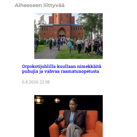
Aiheeseen liittyvää
Orpokotijuhlilla kuullaan nimekkäitä
puhujia ja vahvaa raamatunopetusta
6.8.2026 22:58