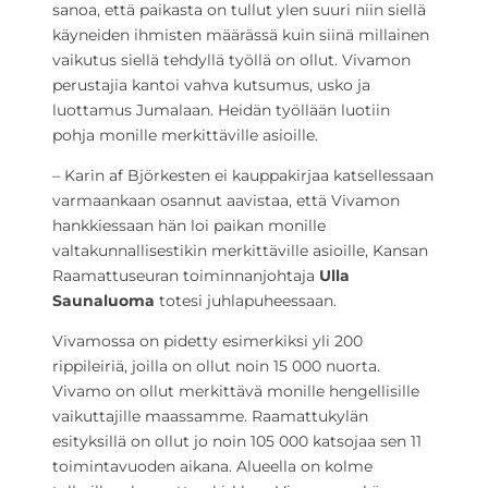
sanoa, että paikasta on tullut ylen suuri niin siellä
käyneiden ihmisten määrässä kuin siinä millainen
vaikutus siellä tehdyllä työllä on ollut. Vivamon
perustajia kantoi vahva kutsumus, usko ja
luottamus Jumalaan. Heidän työllään luotiin
pohja monille merkittäville asioille.
– Karin af Björkesten ei kauppakirjaa katsellessaan
varmaankaan osannut aavistaa, että Vivamon
hankkiessaan hän loi paikan monille
valtakunnallisestikin merkittäville asioille, Kansan
Raamattuseuran toiminnanjohtaja
Ulla
Saunaluoma
totesi juhlapuheessaan.
Vivamossa on pidetty esimerkiksi yli 200
rippileiriä, joilla on ollut noin 15 000 nuorta.
Vivamo on ollut merkittävä monille hengellisille
vaikuttajille maassamme. Raamattukylän
esityksillä on ollut jo noin 105 000 katsojaa sen 11
toimintavuoden aikana. Alueella on kolme