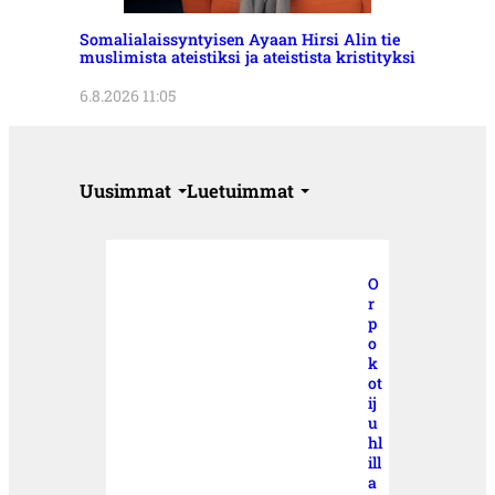
Somalialaissyntyisen Ayaan Hirsi Alin tie
muslimista ateistiksi ja ateistista kristityksi
6.8.2026 11:05
Uusimmat
Luetuimmat
O
r
p
o
k
ot
ij
u
hl
ill
a