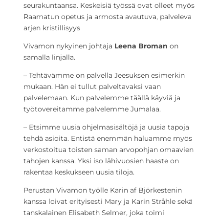
seurakuntaansa. Keskeisiä työssä ovat olleet myös
Raamatun opetus ja armosta avautuva, palveleva
arjen kristillisyys
Vivamon nykyinen johtaja
Leena Broman
on
samalla linjalla.
– Tehtävämme on palvella Jeesuksen esimerkin
mukaan. Hän ei tullut palveltavaksi vaan
palvelemaan. Kun palvelemme täällä käyviä ja
työtovereitamme palvelemme Jumalaa.
– Etsimme uusia ohjelmasisältöjä ja uusia tapoja
tehdä asioita. Entistä enemmän haluamme myös
verkostoitua toisten saman arvopohjan omaavien
tahojen kanssa. Yksi iso lähivuosien haaste on
rakentaa keskukseen uusia tiloja.
Perustan Vivamon työlle Karin af Björkestenin
kanssa loivat erityisesti Mary ja Karin Stråhle sekä
tanskalainen Elisabeth Selmer, joka toimi