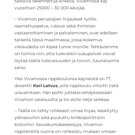
talkoilla rakennettua kirkkoa, Vivamossa käy
vuosittain 25000 – 30 000 kävijää.
– Vivamon perustajien linjaukset työlle,
raamattuopetus, rukous sekä ihmisten
vastaanottaminen ja palveleminen, ovat edelleen
tärkeitä tässä maailmassa, jossa kokemus
vieraudesta on kipeä tunne monille. Tehtävämme
on toimia niin, että tulevatkin sukupolvet voivat
löytää täällä tulevaisuuden ja toivon, Saunaluoma
sanoi.
Yksi Vivamossa rippikoulunsa käyneistä on TT,
dosentti
Kari Latvus
, jolle rippikoulu viitoitti tietä
uravalintaan. Hän pohti juhlatervehdyksessään
Vivamon salaisuutta ja toi esille neljä seikkaa.
– Täällä on tehty rohkeasti omaa linjaa, keskitytty
ydinasioihin eikä puututtu kirkkopoliittisiin
kiistoihin. Seurakuntakeskeisyys, Vivamon
rippileireillä nuoria on rohkaistu mukaan omaan