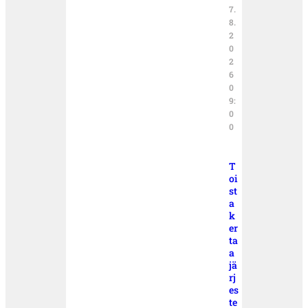
7.
8.
2
0
2
6
0
9:
0
0
T
oi
st
a
k
er
ta
a
jä
rj
es
te