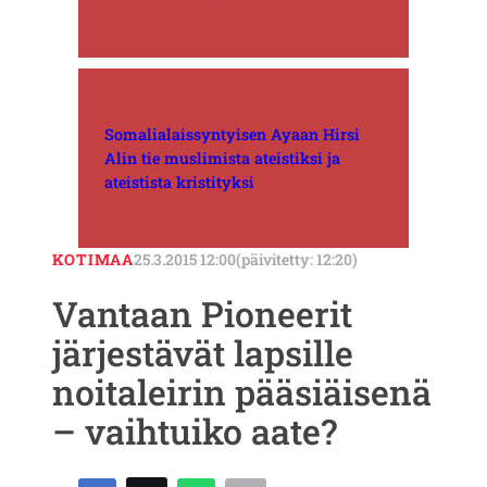
Somalialaissyntyisen Ayaan Hirsi
Alin tie muslimista ateistiksi ja
ateistista kristityksi
KOTIMAA
25.3.2015 12:00
(päivitetty: 12:20)
Vantaan Pioneerit
järjestävät lapsille
noitaleirin pääsiäisenä
– vaihtuiko aate?