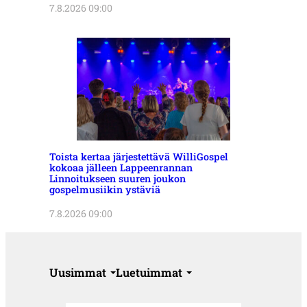
7.8.2026 09:00
Toista kertaa järjestettävä WilliGospel
kokoaa jälleen Lappeenrannan
Linnoitukseen suuren joukon
gospelmusiikin ystäviä
7.8.2026 09:00
Uusimmat
Luetuimmat