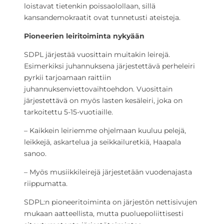
loistavat tietenkin poissaolollaan, sillä
kansandemokraatit ovat tunnetusti ateisteja.
Pioneerien leiritoiminta nykyään
SDPL järjestää vuosittain muitakin leirejä.
Esimerkiksi juhannuksena järjestettävä perheleiri
pyrkii tarjoamaan raittiin
juhannuksenviettovaihtoehdon. Vuosittain
järjestettävä on myös lasten kesäleiri, joka on
tarkoitettu 5-15-vuotiaille.
– Kaikkein leiriemme ohjelmaan kuuluu pelejä,
leikkejä, askartelua ja seikkailuretkiä, Haapala
sanoo.
– Myös musiikkileirejä järjestetään vuodenajasta
riippumatta.
SDPL:n pioneeritoiminta on järjestön nettisivujen
mukaan aatteellista, mutta puoluepoliittisesti