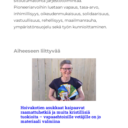
sitoutumatonta järjestötoimintaa.
Pioneeriarvoihin luetaan vapaus, tasa-arvo,
inhimillisyys, oikeudenmukaisuus, solidaarisuus,
vastuullisuus, rehellisyys, maailmanrauha,
ympäristönsuojelu sekä työn kunnioittaminen.
Aiheeseen liittyvää
Hoivakotien asukkaat kaipaavat
raamattuhetkiä ja muita kristillisiä
tuokioita – vapaaehtoisille vetäjille on jo
materiaali valmiina