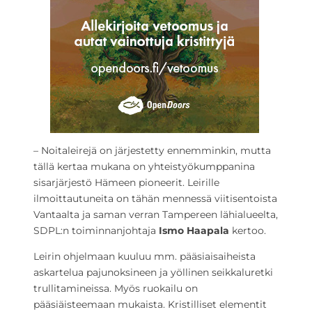
– Noitaleirejä on järjestetty ennemminkin, mutta
tällä kertaa mukana on yhteistyökumppanina
sisarjärjestö Hämeen pioneerit. Leirille
ilmoittautuneita on tähän mennessä viitisentoista
Vantaalta ja saman verran Tampereen lähialueelta,
SDPL:n toiminnanjohtaja
Ismo Haapala
kertoo.
Leirin ohjelmaan kuuluu mm. pääsiaisaiheista
askartelua pajunoksineen ja yöllinen seikkaluretki
trullitamineissa. Myös ruokailu on
pääsiäisteemaan mukaista. Kristilliset elementit