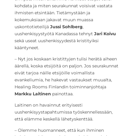
kohdata ja miten seurakunnat voisivat vastata
ihmisten etsintään. Tietämystään ja
kokemuksiaan jakavat muun muassa
uskontotieteilijä
Jussi Sohlberg
,
uushenkisyystyötä Kanadassa tehnyt
Jari Koivu
sekä useat uushenkisyydestä kristityiksi
kääntyneet.
– Nyt jos koskaan kristittyjen tulisi herätä aiheen
äärellä, koska etsijöitä on paljon. Jos seurakunnat
eivät tarjoa näille etsijöille voimallista
evankeliumia, he hakevat vastaukset muualta,
Healing Rooms Finlandin toiminnanjohtaja
Markku Laitinen
painottaa.
Laitinen on havainnut erityisesti
uushenkisyystapahtumissa työskennellessään,
että elämme keskellä lähetyskenttää.
– Olemme huomanneet, että kun ihminen