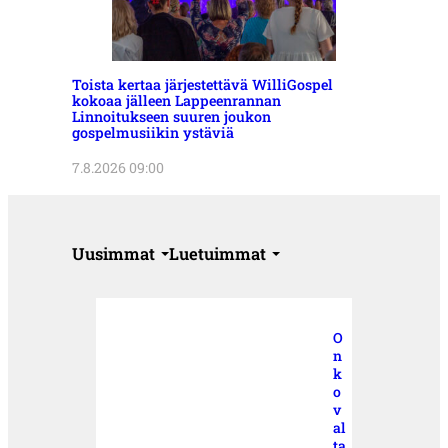
Toista kertaa järjestettävä WilliGospel
kokoaa jälleen Lappeenrannan
Linnoitukseen suuren joukon
gospelmusiikin ystäviä
7.8.2026 09:00
Uusimmat
Luetuimmat
O
n
k
o
v
al
ta