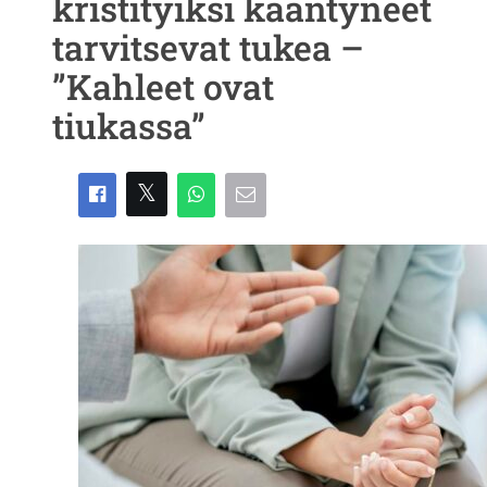
kristityiksi kääntyneet
tarvitsevat tukea –
”Kahleet ovat
tiukassa”