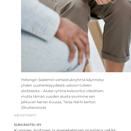
Helsingin Saalemin vertaistukiryhmä käynnistyi
yhden uushenkisyydestä uskoon tulleen
aloitteesta.– Aluksi ryhmä kokoontui viikoittain,
mutta tämän vuoden alusta sovimme sen
jatkuvan kerran kuussa, Tanja Närhi kertoo.
(Shutterstock)
KIRJOITTANUT
ELINA RAUTIO / RV
Kurssien, hoitojen ja menetelmien maailma vetää