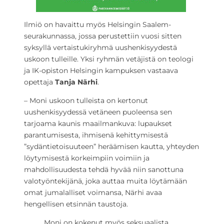
Ilmiö on havaittu myös Helsingin Saalem-
seurakunnassa, jossa perustettiin vuosi sitten
syksyllä vertaistukiryhmä uushenkisyydestä
uskoon tulleille. Yksi ryhmän vetäjistä on teologi
ja IK-opiston Helsingin kampuksen vastaava
opettaja
Tanja Närhi
.
– Moni uskoon tulleista on kertonut
uushenkisyydessä vetäneen puoleensa sen
tarjoama kaunis maailmankuva: lupaukset
parantumisesta, ihmisenä kehittymisestä
”sydäntietoisuuteen” heräämisen kautta, yhteyden
löytymisestä korkeimpiin voimiin ja
mahdollisuudesta tehdä hyvää niin sanottuna
valotyöntekijänä, joka auttaa muita löytämään
omat jumalalliset voimansa, Närhi avaa
hengellisen etsinnän taustoja.
Moni on kokenut myös seksuaalista