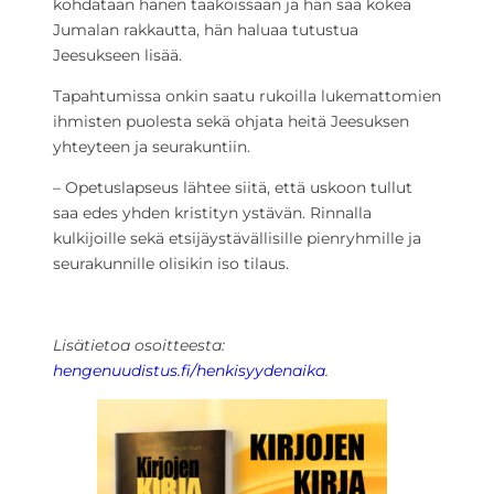
kohdataan hänen taakoissaan ja hän saa kokea
Jumalan rakkautta, hän haluaa tutustua
Jeesukseen lisää.
Tapahtumissa onkin saatu rukoilla lukemattomien
ihmisten puolesta sekä ohjata heitä Jeesuksen
yhteyteen ja seurakuntiin.
– Opetuslapseus lähtee siitä, että uskoon tullut
saa edes yhden kristityn ystävän. Rinnalla
kulkijoille sekä etsijäystävällisille pienryhmille ja
seurakunnille olisikin iso tilaus.
Lisätietoa osoitteesta:
hengenuudistus.fi/henkisyydenaika
.