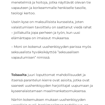
menetelmiä ja hoitoja, jotka näyttävät olevan tie
vapauteen ja korkeammalle henkiselle tasolle,
teologi kertoo.
Usein kyse on maksullisista kursseista, joten
valaistumisen tavoittelu on saattanut viedä rahat
– joillakuilla jopa perheen ja työn, kun uusi
elämäntapa on imaissut mukaansa.
– Moni on kokenut uushenkisyyden parissa myös
seksuaalista hyväksikäyttöä ”seksuaalisen
vapautumisen” nimissä.
Toisaalta
juuri loputtomat mahdollisuudet ja
itsensä parantelun kierre ovat asioita, jotka ovat
saaneet uushenkisyyden harjoittajat uupumaan ja
kyseenalaistamaan maailmankatsomuksensa.
Närhin kokemuksen mukaan uushenkisyyden