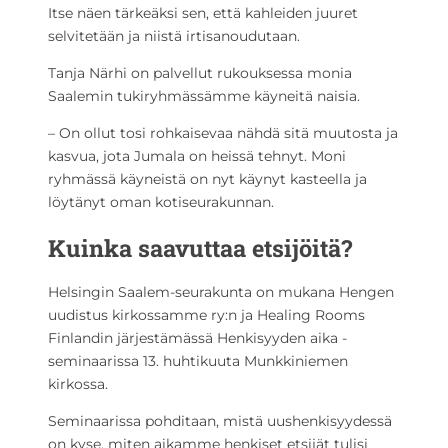
Itse näen tärkeäksi sen, että kahleiden juuret
selvitetään ja niistä irtisanoudutaan.
Tanja Närhi on palvellut rukouksessa monia
Saalemin tukiryhmässämme käyneitä naisia.
– On ollut tosi rohkaisevaa nähdä sitä muutosta ja
kasvua, jota Jumala on heissä tehnyt. Moni
ryhmässä käyneistä on nyt käynyt kasteella ja
löytänyt oman kotiseurakunnan.
Kuinka saavuttaa etsijöitä?
Helsingin Saalem-seurakunta on mukana Hengen
uudistus kirkossamme ry:n ja Healing Rooms
Finlandin järjestämässä Henkisyyden aika -
seminaarissa 13. huhtikuuta Munkkiniemen
kirkossa.
Seminaarissa pohditaan, mistä uushenkisyydessä
on kyse, miten aikamme henkiset etsijät tulisi