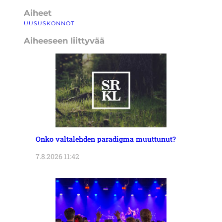
Aiheet
UUSUSKONNOT
Aiheeseen liittyvää
Onko valtalehden paradigma muuttunut?
7.8.2026 11:42