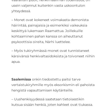
vaarallisin puoli, henkimaailman todellisuus, on
usein valjennut kuitenkin vasta uskoontulon
yhteydessä.
– Monet ovat kokeneet voimakasta demonista
häirintää, painajaisia ja esimerkiksi vaikeuksia
keskittyä lukemaan Raamattua. Joillekuille
kohtaaminen pahan kanssa on aiheuttanut
psykoottisia oireita, Närhi luettelee.
– Myös tukiryhmässä monet ovat tunnistaneet
kärsivänsä henkivaltasidoksista ja toivoneet niihin
apua.
Saalemissa
onkin tiedostettu paitsi tarve
vertaistukiryhmille myös eksorkismin eli pahoista
hengistä vapauttamisen käytänteille.
– Uushenkisyydessä saatetaan tietoisestikin
kutsua sisään henkiä, joten kahleet ovat tiukassa.