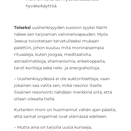
hyväksikäyttöä.
Toiseksi
uushenkisyyden suosion syyksi Närhi
näkee sen tarjoaman valinnanvapauden. Myös
Jeesus toivotetaan tervetulleeksi mukaan
palettiin, johon kuuluu mitä moninaisempia
rituaaleja, kuten joogaa, meditaatiota,
astraalimatkoja, shamanismia, enkelioppaita,
tarot-kortteja sekä reiki- ja energiahoitoja.
– Uushenkisyydessä ei ole auktoriteetteja, vaan
jokainen saa valita sen, mikä resonoi itselle.
Sisäinen resonointi nähdään merkkinä siitä, että
ollaan oikealla tiellä.
Kuitenkin moni on huomannut vähän ajan päästä,
että samat ongelmat ovat elämässä edelleen.
– Mutta aina on tarjolla uusia kursseja,