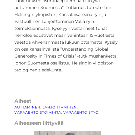
tutkimuksen ”Koronaepidemiaan liittyvä
auttaminen Suomessa”. Tutkimus toteutettiin
Helsingin yliopiston, Kansalaisareena ry:n ja
Vastuullinen Lahjoittaminen VaLa ry:n
toimeksiannosta. Kyselyyn vastanneet tuhat
henkilöä edustivat maan vähintään 15-vuotiasta
väestöä Ahvenanmaata lukuun ottamatta. Kysely
on osa kansainvälistä ”Understanding Global
Generosity in Times of Crisis” -tutkimushanketta,
johon Suomesta osallistuu Helsingin yliopiston
teologinen tiedekunta.
Aiheet
AUTTAMINEN
, 
LAHJOITTAMINEN
, 
VAPAAEHTOISTOIMINTA
, 
VAPAAEHTOISTYÖ
Aiheeseen liittyvää