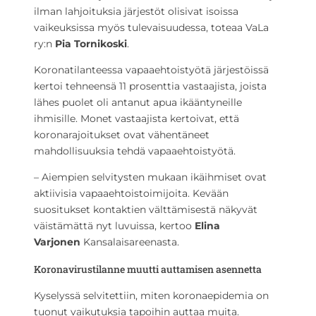
ilman lahjoituksia järjestöt olisivat isoissa
vaikeuksissa myös tulevaisuudessa, toteaa VaLa
ry:n
Pia Tornikoski
.
Koronatilanteessa vapaaehtoistyötä järjestöissä
kertoi tehneensä 11 prosenttia vastaajista, joista
lähes puolet oli antanut apua ikääntyneille
ihmisille. Monet vastaajista kertoivat, että
koronarajoitukset ovat vähentäneet
mahdollisuuksia tehdä vapaaehtoistyötä.
– Aiempien selvitysten mukaan ikäihmiset ovat
aktiivisia vapaaehtoistoimijoita. Kevään
suositukset kontaktien välttämisestä näkyvät
väistämättä nyt luvuissa, kertoo
Elina
Varjonen
Kansalaisareenasta.
Koronavirustilanne muutti auttamisen asennetta
Kyselyssä selvitettiin, miten koronaepidemia on
tuonut vaikutuksia tapoihin auttaa muita.