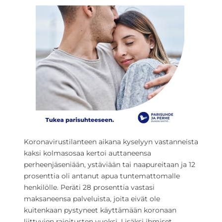
Koronavirustilanteen aikana kyselyyn vastanneista
kaksi kolmasosaa kertoi auttaneensa
perheenjäseniään, ystäviään tai naapureitaan ja 12
prosenttia oli antanut apua tuntemattomalle
henkilölle. Peräti 28 prosenttia vastasi
maksaneensa palveluista, joita eivät ole
kuitenkaan pystyneet käyttämään koronaan
liittyvien rajoitusten vuoksi. Lisäksi ihmiset