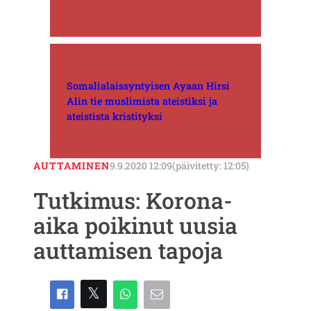
Somalialaissyntyisen Ayaan Hirsi
Alin tie muslimista ateistiksi ja
ateistista kristityksi
AUTTAMINEN
9.9.2020 12:09
(päivitetty: 12:05)
Tutkimus: Korona-
aika poikinut uusia
auttamisen tapoja