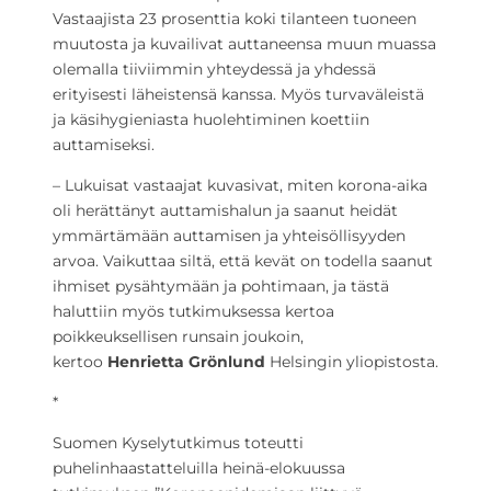
Vastaajista 23 prosenttia koki tilanteen tuoneen
muutosta ja kuvailivat auttaneensa muun muassa
olemalla tiiviimmin yhteydessä ja yhdessä
erityisesti läheistensä kanssa. Myös turvaväleistä
ja käsihygieniasta huolehtiminen koettiin
auttamiseksi.
– Lukuisat vastaajat kuvasivat, miten korona-aika
oli herättänyt auttamishalun ja saanut heidät
ymmärtämään auttamisen ja yhteisöllisyyden
arvoa. Vaikuttaa siltä, että kevät on todella saanut
ihmiset pysähtymään ja pohtimaan, ja tästä
haluttiin myös tutkimuksessa kertoa
poikkeuksellisen runsain joukoin,
kertoo
Henrietta Grönlund
Helsingin yliopistosta.
*
Suomen Kyselytutkimus toteutti
puhelinhaastatteluilla heinä-elokuussa