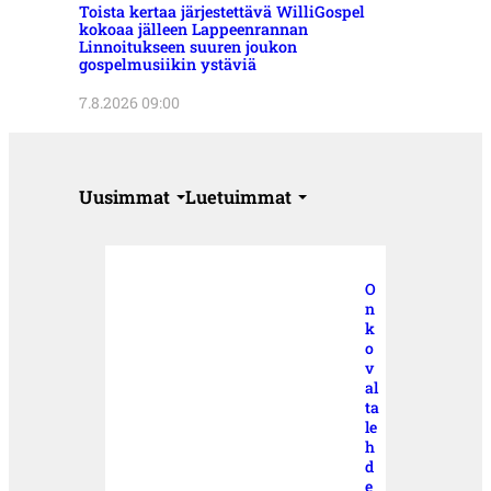
Toista kertaa järjestettävä WilliGospel
kokoaa jälleen Lappeenrannan
Linnoitukseen suuren joukon
gospelmusiikin ystäviä
7.8.2026 09:00
Uusimmat
Luetuimmat
O
n
k
o
v
al
ta
le
h
d
e