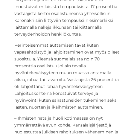
innostuivat erilaisista tempauksista: 17 prosenttia
vastaajista kertoi osallistuneensa yhteisöllisiin
koronakriisiin liittyviin tempauksiin esimerkiksi
laittamalla nalleja ikkunaan tai kiittämällä
terveydenhoidon henkilökuntaa.
Perinteisemmät auttamisen tavat kuten
vapaaehtoistyö ja lahjoittaminen ovat myös olleet
suosittuja. Yleensä suomalaisista noin 70
prosenttia osallistuu jollain tavalla
hyväntekeväisyyteen muun muassa antamalla
aikaa, rahaa tai tavaroita. Vastaajista 26 prosenttia
oli lahjoittanut rahaa hyväntekeväisyyteen.
Lahjoituskohteina korostuivat terveys ja
hyvinvointi kuten sairastuneiden tukeminen sekä
lasten, nuorten ja ikäihmisten auttaminen.
– Ihmisten hätä ja huoli kotimaassa on nyt
ymmärrettävä avun kohde. Kansalaisjärjestöjä
huolestuttaa julkisen rahoituksen väheneminen ja