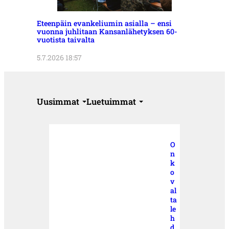
Eteenpäin evankeliumin asialla – ensi
vuonna juhlitaan Kansanlähetyksen 60-
vuotista taivalta
5.7.2026 18:57
Uusimmat
Luetuimmat
O
n
k
o
v
al
ta
le
h
d