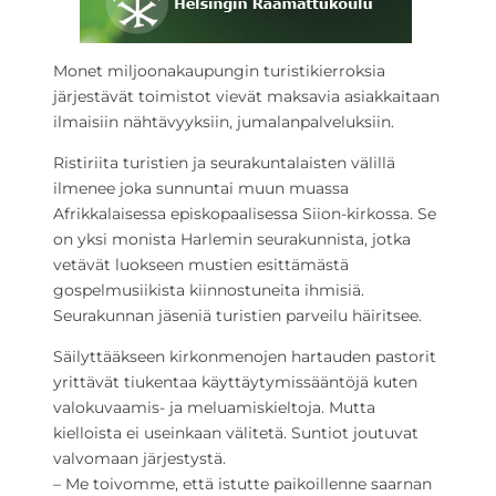
Monet miljoonakaupungin turistikierroksia
järjestävät toimistot vievät maksavia asiakkaitaan
ilmaisiin nähtävyyksiin, jumalanpalveluksiin.
Ristiriita turistien ja seurakuntalaisten välillä
ilmenee joka sunnuntai muun muassa
Afrikkalaisessa episkopaalisessa Siion-kirkossa. Se
on yksi monista Harlemin seurakunnista, jotka
vetävät luokseen mustien esittämästä
gospelmusiikista kiinnostuneita ihmisiä.
Seurakunnan jäseniä turistien parveilu häiritsee.
Säilyttääkseen kirkonmenojen hartauden pastorit
yrittävät tiukentaa käyttäytymissääntöjä kuten
valokuvaamis- ja meluamiskieltoja. Mutta
kielloista ei useinkaan välitetä. Suntiot joutuvat
valvomaan järjestystä.
– Me toivomme, että istutte paikoillenne saarnan