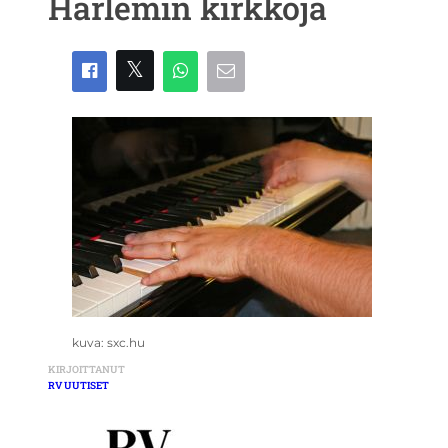
Harlemin kirkkoja
kuva: sxc.hu
KIRJOITTANUT
RV UUTISET