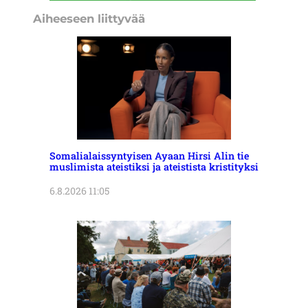
Aiheeseen liittyvää
Somalialaissyntyisen Ayaan Hirsi Alin tie
muslimista ateistiksi ja ateistista kristityksi
6.8.2026 11:05