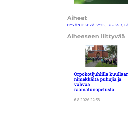
Aiheet
HYVÄNTEKEVÄISYYS
, 
JUOKSU
, 
L
Aiheeseen liittyvää
Orpokotijuhlilla kuullaa
nimekkäitä puhujia ja
vahvaa
raamatunopetusta
6.8.2026 22:58