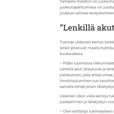
Tampere maraton on juoksuha
juoksutapahtumissa voi juosta 
joukkue valitsee keräyskohteen
”Lenkillä akut
Tuomas Ukkonen kertoo lenkkei
lenkit pitenivät maalis-huhtik
kuukaudessa.
− Pidän luonnossa liikkumisest
Lenkillä akut latautuvat ja len
yleiskunnon, joka antaa virta
ilmoittautuminen tuo tavoittee
samalla tehdä jotain lähetysty
Ukkonen ideoi vielä keinoja tu
juokseminen ja lähetystyö voisi
− Olen esittänyt tukihaasteen 