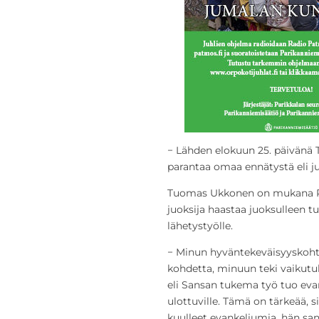
− Lähden elokuun 25. päivänä 
parantaa omaa ennätystä eli ju
Tuomas Ukkonen on mukana Run
juoksija haastaa juoksulleen tuk
lähetystyölle.
− Minun hyväntekeväisyyskohte
kohdetta, minuun teki vaikutu
eli Sansan tukema työ tuo eva
ulottuville. Tämä on tärkeää, si
kuulleet evankeliumia, hän sa