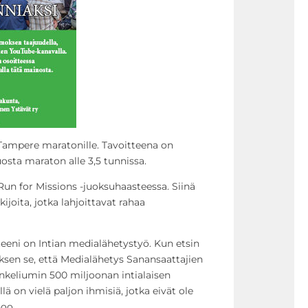
Tampere maratonille. Tavoitteena on
osta maraton alle 3,5 tunnissa.
 for Missions -juoksuhaasteessa. Siinä
ijoita, jotka lahjoittavat rahaa
eni on Intian medialähetystyö. Kun etsin
ksen se, että Medialähetys Sanansaattajien
nkeliumin 500 miljoonan intialaisen
llä on vielä paljon ihmisiä, jotka eivät ole
noo.