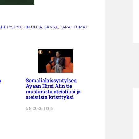
ÄHETYSTYÖ
, 
LIIKUNTA
, 
SANSA
, 
TAPAHTUMAT
n
Somalialaissyntyisen
Ayaan Hirsi Alin tie
muslimista ateistiksi ja
ateistista kristityksi
6.8.2026 11:05