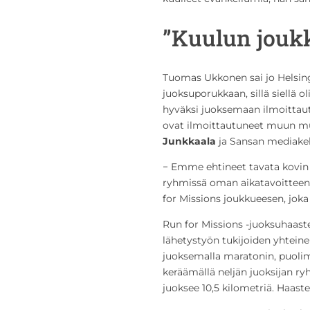
”Kuulun jouk
Tuomas Ukkonen sai jo Helsing
juoksuporukkaan, sillä siellä 
hyväksi juoksemaan ilmoittaut
ovat ilmoittautuneet muun m
Junkkaala
ja Sansan mediake
− Emme ehtineet tavata kovin p
ryhmissä oman aikatavoitteens
for Missions joukkueesen, jok
Run for Missions -juoksuhaaste
lähetystyön tukijoiden yhteine
juoksemalla maratonin, puoli
keräämällä neljän juoksijan r
juoksee 10,5 kilometriä. Haaste