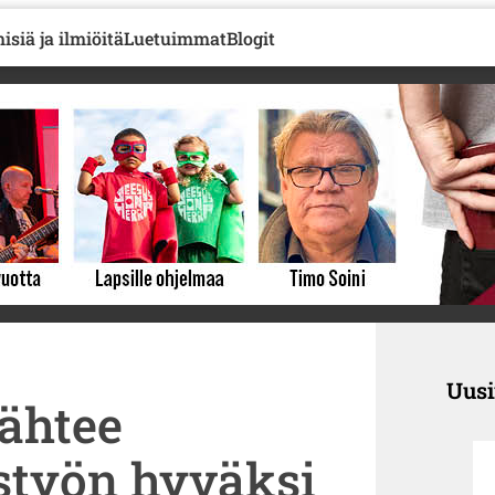
isiä ja ilmiöitä
Luetuimmat
Blogit
Uus
ähtee
styön hyväksi