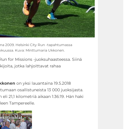
a 2009. Helsinki City Run -tapahtumassa
lokuussa. Kuva: Minttumaria Ukkonen.
 for Missions -juoksuhaasteessa. Siinä
ijoita, jotka lahjoittavat rahaa
kkonen
on yksi lauantaina 19.5.2018
tumaan osallistuneista 13 000 juoksijasta.
li 21,1 kilometriä aikaan 1:36:19. Hän haki
leen Tampereelle.