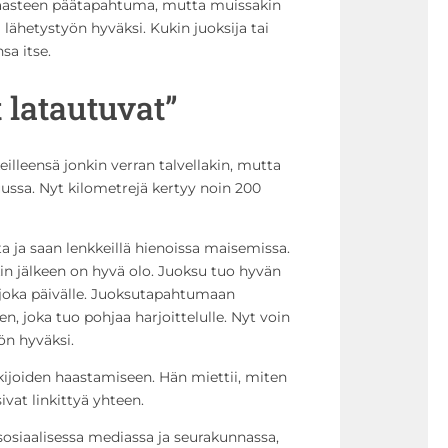
asteen päätapahtuma, mutta muissakin
lähetystyön hyväksi. Kukin juoksija tai
sa itse.
 latautuvat”
lleensä jonkin verran talvellakin, mutta
uussa. Nyt kilometrejä kertyy noin 200
a ja saan lenkkeillä hienoissa maisemissa.
kin jälkeen on hyvä olo. Juoksu tuo hyvän
a joka päivälle. Juoksutapahtumaan
n, joka tuo pohjaa harjoittelulle. Nyt voin
ön hyväksi.
kijoiden haastamiseen. Hän miettii, miten
vat linkittyä yhteen.
sosiaalisessa mediassa ja seurakunnassa,