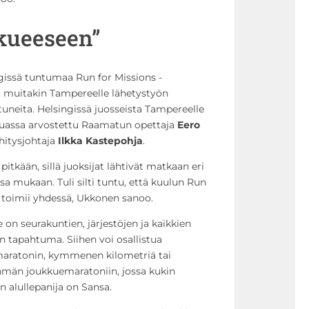
kueeseen”
issä tuntumaa Run for Missions -
oli muitakin Tampereelle lähetystyön
uneita. Helsingissä juosseista Tampereelle
uassa arvostettu Raamatun opettaja
Eero
hitysjohtaja
Ilkka Kastepohja
.
itkään, sillä juoksijat lähtivät matkaan eri
a mukaan. Tuli silti tuntu, että kuulun Run
a toimii yhdessä, Ukkonen sanoo.
 on seurakuntien, järjestöjen ja kaikkien
n tapahtuma. Siihen voi osallistua
maratonin, kymmenen kilometriä tai
yhmän joukkuemaratoniin, jossa kukin
n alullepanija on Sansa.