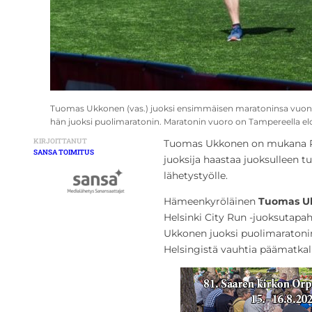
Tuomas Ukkonen (vas.) juoksi ensimmäisen maratoninsa vuonn
hän juoksi puolimaratonin. Maratonin vuoro on Tampereella e
KIRJOITTANUT
Tuomas Ukkonen on mukana Run
SANSA TOIMITUS
juoksija haastaa juoksulleen tuk
lähetystyölle.
Hämeenkyröläinen
Tuomas U
Helsinki City Run -juoksutapah
Ukkonen juoksi puolimaratonin e
Helsingistä vauhtia päämatkal