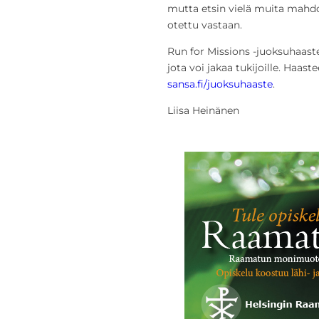
mutta etsin vielä muita mahdol
otettu vastaan.
Run for Missions -juoksuhaast
jota voi jakaa tukijoille. Haas
sansa.fi/juoksuhaaste
.
Liisa Heinänen