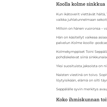
Koolla kolme sinkkua
Kun ikätoverit viettävät häitä,
vaikka juhlatunnelmaan sekoitt
Milloin on hänen vuoronsa – va
Hän on käsitellyt vaikeaa asi
palvelun
Kolme koolla
-podcas
Kolmekymppiset Toini Seppäl
pohdiskelevat siinä sinkkuna
Yksi suosituista jaksoista on 
Naisten viestinä on toivo. Sopi
löytyisikään, elämä on silti tä
Seppälälle syvin merkitys ava
Koko ihmiskunnan toi