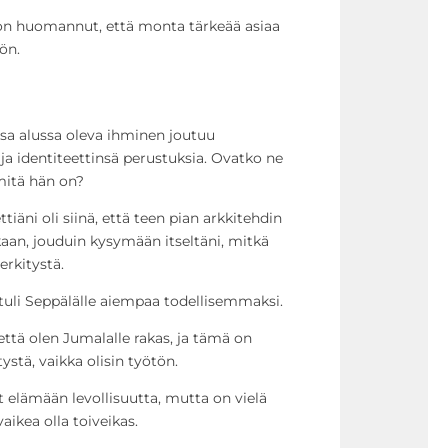
 on huomannut, että monta tärkeää asiaa
ön.
sa alussa oleva ihminen joutuu
a identiteettinsä perustuksia. Ovatko ne
 mitä hän on?
ttiäni oli siinä, että teen pian arkkitehdin
aan, jouduin kysymään itseltäni, mitkä
rkitystä.
uli Seppälälle aiempaa todellisemmaksi.
ttä olen Jumalalle rakas, ja tämä on
ystä, vaikka olisin työtön.
 elämään levollisuutta, mutta on vielä
vaikea olla toiveikas.