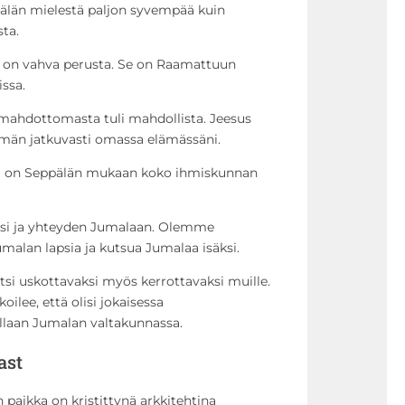
ppälän mielestä paljon syvempää kuin
ta.
a on vahva perusta. Se on Raamattuun
issa.
, mahdottomasta tuli mahdollista. Jeesus
tämän jatkuvasti omassa elämässäni.
a on Seppälän mukaan koko ihmiskunnan
ksi ja yhteyden Jumalaan. Olemme
alan lapsia ja kutsua Jumalaa isäksi.
tsi uskottavaksi myös kerrottavaksi muille.
ilee, että olisi jokaisessa
llaan Jumalan valtakunnassa.
ast
 paikka on kristittynä arkkitehtina