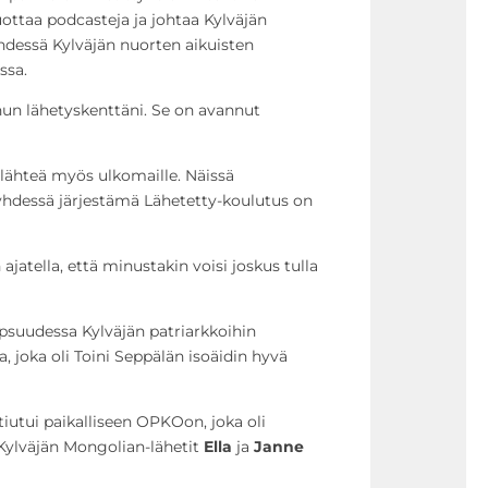
ottaa podcasteja ja johtaa Kylväjän
yhdessä Kylväjän nuorten aikuisten
ssa.
nun lähetyskenttäni. Se on avannut
ähteä myös ulkomaille. Näissä
yhdessä järjestämä Lähetetty-koulutus on
ajatella, että minustakin voisi joskus tulla
apsuudessa Kylväjän patriarkkoihin
, joka oli Toini Seppälän isoäidin hyvä
iutui paikalliseen OPKOon, joka oli
Kylväjän Mongolian-lähetit
Ella
ja
Janne