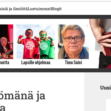
isiä ja ilmiöitä
Luetuimmat
Blogit
Uus
tömänä ja
sa