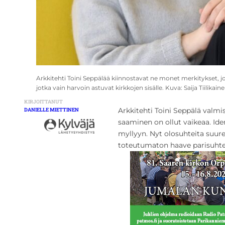
Arkkitehti Toini Seppälää kiinnostavat ne monet merkitykset, joit
jotka vain harvoin astuvat kirkkojen sisälle. Kuva: Saija Tiilikaine
KIRJOITTANUT
Arkkitehti Toini Seppälä valm
DANIELLE MIETTINEN
saaminen on ollut vaikeaa. Ide
myllyyn. Nyt olosuhteita suur
toteutumaton haave parisuhte