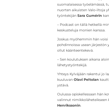
suomalaisessa työelämässä, tu
nuorten aikuisten Valo-iltoja 
työntekijän
Sara Gumérin
kan
– Podcast on tällä hetkellä mi
keskusteluja monien kanssa.
Joskus myöhemmin hän voisi l
pohdinnoissa usean järjestön 
ollut käänteentekevä.
– Sen koulutuksen aikana aloin 
lähetystyöntekijä.
Yhteys Kylväjään rakentui jo l
kuuluvan
Olavi Peltolan
kautta
ystävä.
Oulussa opiskellessaan hän kot
valinnut nimikkoläheteikseen 
Henrikssonin
.