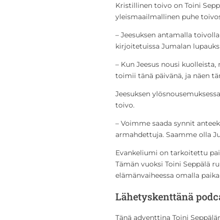
Kristillinen toivo on Toini Se
yleismaailmallinen puhe toivos
– Jeesuksen antamalla toivoll
kirjoitetuissa Jumalan lupauks
– Kun Jeesus nousi kuolleista
toimii tänä päivänä, ja näen 
Jeesuksen ylösnousemuksess
toivo.
– Voimme saada synnit antee
armahdettuja. Saamme olla Jum
Evankeliumi on tarkoitettu pai
Tämän vuoksi Toini Seppälä ruko
elämänvaiheessa omalla paika
Lähetyskenttänä podc
Tänä adventtina Toini Seppälän