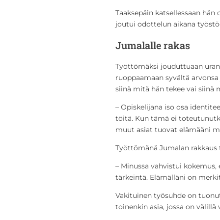
Taaksepäin katsellessaan hän
joutui odottelun aikana työstö
Jumalalle rakas
Työttömäksi jouduttuaan uran
ruoppaamaan syvältä arvonsa j
siinä mitä hän tekee vai siinä
– Opiskelijana iso osa identitee
töitä. Kun tämä ei toteutunutk
muut asiat tuovat elämääni me
Työttömänä Jumalan rakkaus t
– Minussa vahvistui kokemus, e
tärkeintä. Elämälläni on merkit
Vakituinen työsuhde on tuonut
toinenkin asia, jossa on välillä 