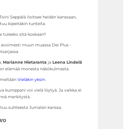
 Toini Seppälä iloitsee heidän kanssaan,
uu kipeitäkin tunteita.
i tuleeko sitä koskaan?
aa avoimesti muun muassa Dei Plus -
tsarjassa.
ä,
Marianne Hietaranta
ja
Leena Lindelä
isen elämää monesta näkökulmasta.
nimeltään
Vieläkin yksin
.
va kumppani voi vielä löytyä. Ja vaikka ei
ynnä merkitystä.
utuu suhteesta Jumalan kanssa.
vo