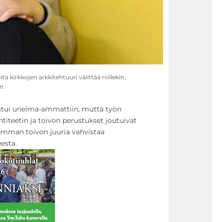
a kirkkojen arkkitehtuuri välittää niillekin,
n.
istui unelma-ammattiin, mutta työn
ntiteetin ja toivon perustukset joutuivat
emman toivon juuria vahvistaa
esta.