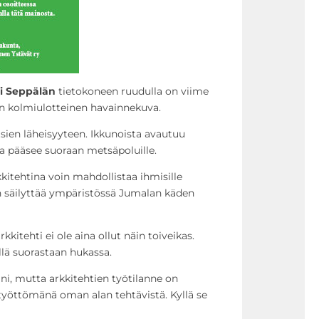
ni Seppälän
tietokoneen ruudulla on viime
en kolmiulotteinen havainnekuva.
sien läheisyyteen. Ikkunoista avautuu
 pääsee suoraan metsäpoluille.
kitehtina voin mahdollistaa ihmisille
n säilyttää ympäristössä Jumalan käden
kkitehti ei ole aina ollut näin toiveikas.
illä suorastaan hukassa.
i, mutta arkkitehtien työtilanne on
työttömänä oman alan tehtävistä. Kyllä se