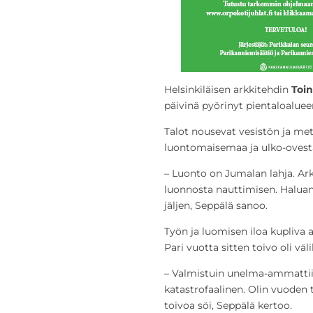
Helsinkiläisen arkkitehdin
Toi
päivinä pyörinyt pientaloalue
Talot nousevat vesistön ja met
luontomaisemaa ja ulko-ovesta
– Luonto on Jumalan lahja. Ark
luonnosta nauttimisen. Halua
jäljen, Seppälä sanoo.
Työn ja luomisen iloa kupliva ar
Pari vuotta sitten toivo oli väl
– Valmistuin unelma-ammattiin
katastrofaalinen. Olin vuoden 
toivoa söi, Seppälä kertoo.