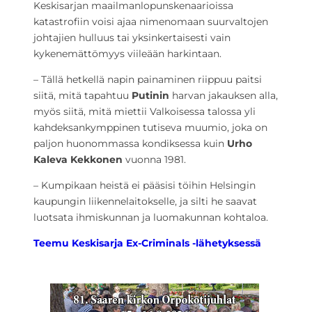
Keskisarjan maailmanlopunskenaarioissa
katastrofiin voisi ajaa nimenomaan suurvaltojen
johtajien hulluus tai yksinkertaisesti vain
kykenemättömyys viileään harkintaan.
– Tällä hetkellä napin painaminen riippuu paitsi
siitä, mitä tapahtuu
Putinin
harvan jakauksen alla,
myös siitä, mitä miettii Valkoisessa talossa yli
kahdeksankymppinen tutiseva muumio, joka on
paljon huonommassa kondiksessa kuin
Urho
Kaleva Kekkonen
vuonna 1981.
– Kumpikaan heistä ei pääsisi töihin Helsingin
kaupungin liikennelaitokselle, ja silti he saavat
luotsata ihmiskunnan ja luomakunnan kohtaloa.
Teemu Keskisarja Ex-Criminals -lähetyksessä