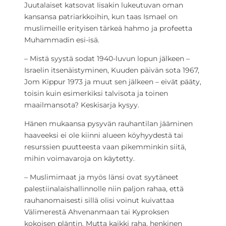
Juutalaiset katsovat Iisakin lukeutuvan oman
kansansa patriarkkoihin, kun taas Ismael on
muslimeille erityisen tärkeä hahmo ja profeetta
Muhammadin esi-isä.
– Mistä syystä sodat 1940-luvun lopun jälkeen –
Israelin itsenäistyminen, Kuuden päivän sota 1967,
Jom Kippur 1973 ja muut sen jälkeen – eivät pääty,
toisin kuin esimerkiksi talvisota ja toinen
maailmansota? Keskisarja kysyy.
Hänen mukaansa pysyvän rauhantilan jääminen
haaveeksi ei ole kiinni alueen köyhyydestä tai
resurssien puutteesta vaan pikemminkin siitä,
mihin voimavaroja on käytetty.
– Muslimimaat ja myös länsi ovat syytäneet
palestiinalaishallinnolle niin paljon rahaa, että
rauhanomaisesti sillä olisi voinut kuivattaa
Välimerestä Ahvenanmaan tai Kyproksen
kokoisen pläntin. Mutta kaikki raha, henkinen