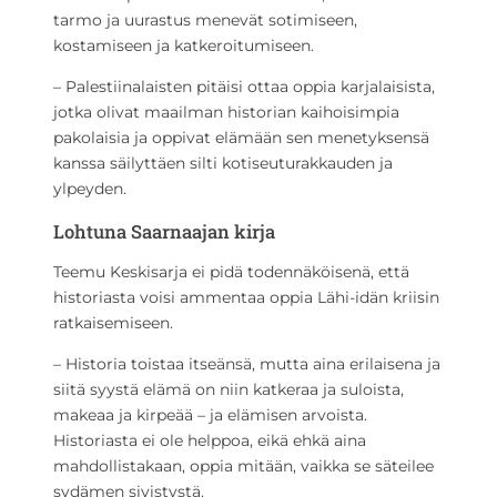
tarmo ja uurastus menevät sotimiseen,
kostamiseen ja katkeroitumiseen.
– Palestiinalaisten pitäisi ottaa oppia karjalaisista,
jotka olivat maailman historian kaihoisimpia
pakolaisia ja oppivat elämään sen menetyksensä
kanssa säilyttäen silti kotiseuturakkauden ja
ylpeyden.
Lohtuna Saarnaajan kirja
Teemu Keskisarja ei pidä todennäköisenä, että
historiasta voisi ammentaa oppia Lähi-idän kriisin
ratkaisemiseen.
– Historia toistaa itseänsä, mutta aina erilaisena ja
siitä syystä elämä on niin katkeraa ja suloista,
makeaa ja kirpeää – ja elämisen arvoista.
Historiasta ei ole helppoa, eikä ehkä aina
mahdollistakaan, oppia mitään, vaikka se säteilee
sydämen sivistystä.