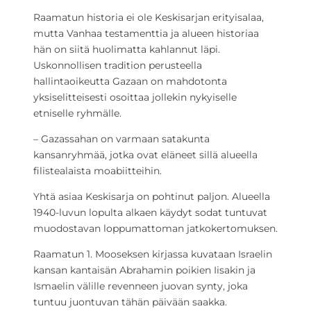
Raamatun historia ei ole Keskisarjan erityisalaa,
mutta Vanhaa testamenttia ja alueen historiaa
hän on siitä huolimatta kahlannut läpi.
Uskonnollisen tradition perusteella
hallintaoikeutta Gazaan on mahdotonta
yksiselitteisesti osoittaa jollekin nykyiselle
etniselle ryhmälle.
– Gazassahan on varmaan satakunta
kansanryhmää, jotka ovat eläneet sillä alueella
filistealaista moabiitteihin.
Yhtä asiaa Keskisarja on pohtinut paljon. Alueella
1940-luvun lopulta alkaen käydyt sodat tuntuvat
muodostavan loppumattoman jatkokertomuksen.
Raamatun 1. Mooseksen kirjassa kuvataan Israelin
kansan kantaisän Abrahamin poikien Iisakin ja
Ismaelin välille revenneen juovan synty, joka
tuntuu juontuvan tähän päivään saakka.