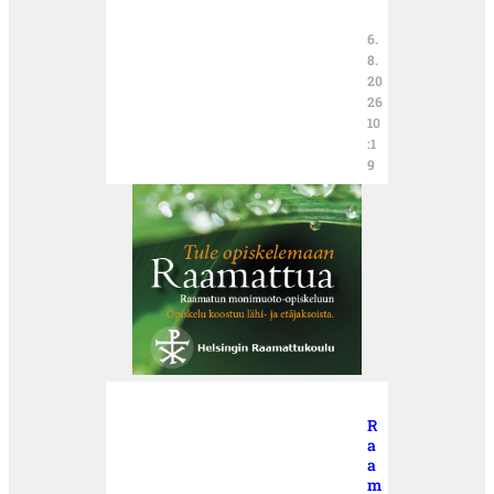
6.
8.
20
26
10
:1
9
R
a
a
m