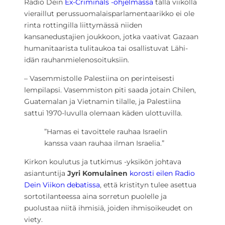
Radio Dein
Ex-Criminals -ohjelmassa
tällä viikolla
vieraillut perussuomalaisparlamentaarikko ei ole
rinta rottingilla liittymässä niiden
kansanedustajien joukkoon, jotka vaativat Gazaan
humanitaarista tulitaukoa tai osallistuvat Lähi-
idän rauhanmielenosoituksiin.
– Vasemmistolle Palestiina on perinteisesti
lempilapsi. Vasemmiston piti saada jotain Chilen,
Guatemalan ja Vietnamin tilalle, ja Palestiina
sattui 1970-luvulla olemaan käden ulottuvilla.
”Hamas ei tavoittele rauhaa Israelin
kanssa vaan rauhaa ilman Israelia.”
Kirkon koulutus ja tutkimus -yksikön johtava
asiantuntija
Jyri Komulainen
korosti eilen Radio
Dein Viikon debatissa
, että kristityn tulee asettua
sortotilanteessa aina sorretun puolelle ja
puolustaa niitä ihmisiä, joiden ihmisoikeudet on
viety.