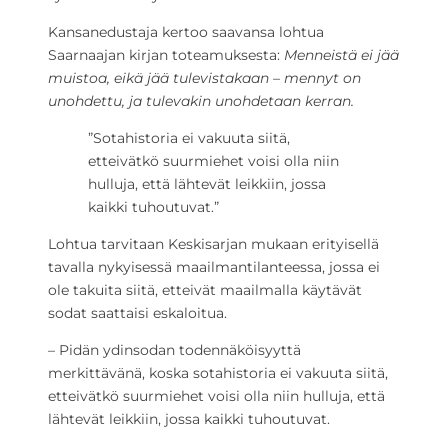
Kansanedustaja kertoo saavansa lohtua
Saarnaajan kirjan toteamuksesta:
Menneistä ei jää
muistoa, eikä jää tulevistakaan – mennyt on
unohdettu, ja tulevakin unohdetaan kerran.
”Sotahistoria ei vakuuta siitä,
etteivätkö suurmiehet voisi olla niin
hulluja, että lähtevät leikkiin, jossa
kaikki tuhoutuvat.”
Lohtua tarvitaan Keskisarjan mukaan erityisellä
tavalla nykyisessä maailmantilanteessa, jossa ei
ole takuita siitä, etteivät maailmalla käytävät
sodat saattaisi eskaloitua.
– Pidän ydinsodan todennäköisyyttä
merkittävänä, koska sotahistoria ei vakuuta siitä,
etteivätkö suurmiehet voisi olla niin hulluja, että
lähtevät leikkiin, jossa kaikki tuhoutuvat.