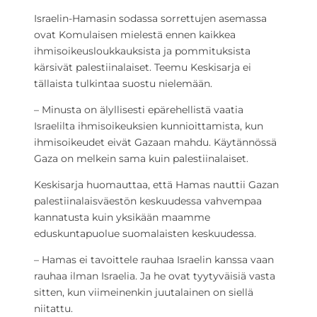
Israelin-Hamasin sodassa sorrettujen asemassa
ovat Komulaisen mielestä ennen kaikkea
ihmisoikeusloukkauksista ja pommituksista
kärsivät palestiinalaiset. Teemu Keskisarja ei
tällaista tulkintaa suostu nielemään.
– Minusta on älyllisesti epärehellistä vaatia
Israelilta ihmisoikeuksien kunnioittamista, kun
ihmisoikeudet eivät Gazaan mahdu. Käytännössä
Gaza on melkein sama kuin palestiinalaiset.
Keskisarja huomauttaa, että Hamas nauttii Gazan
palestiinalaisväestön keskuudessa vahvempaa
kannatusta kuin yksikään maamme
eduskuntapuolue suomalaisten keskuudessa.
– Hamas ei tavoittele rauhaa Israelin kanssa vaan
rauhaa ilman Israelia. Ja he ovat tyytyväisiä vasta
sitten, kun viimeinenkin juutalainen on siellä
niitattu.