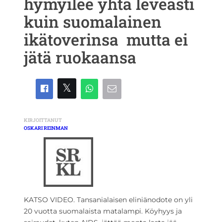
hymyilee yhtä leveästi
kuin suomalainen
ikätoverinsa  mutta ei
jätä ruokaansa
KIRJOITTANUT
OSKARI REINMAN
KATSO VIDEO. Tansanialaisen eliniänodote on yli
20 vuotta suomalaista matalampi. Köyhyys ja