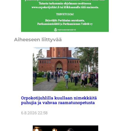
Aiheeseen liittyvää
Orpokotijuhlilla kuullaan nimekkäitä
puhujia ja vahvaa raamatunopetusta
6.8.2026 22:58