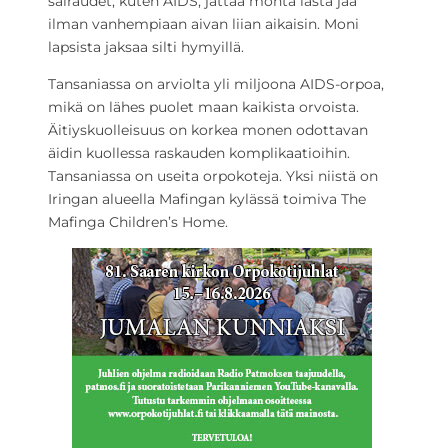
sairaudet, kuten AIDS, jättää monta lasta jää
ilman vanhempiaan aivan liian aikaisin. Moni
lapsista jaksaa silti hymyillä.
Tansaniassa on arviolta yli miljoona AIDS-orpoa,
mikä on lähes puolet maan kaikista orvoista.
Äitiyskuolleisuus on korkea monen odottavan
äidin kuollessa raskauden komplikaatioihin.
Tansaniassa on useita orpokoteja. Yksi niistä on
Iringan alueella Mafingan kylässä toimiva The
Mafinga Children’s Home.