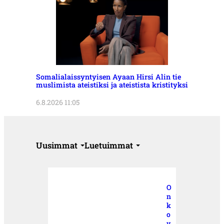
Somalialaissyntyisen Ayaan Hirsi Alin tie
muslimista ateistiksi ja ateistista kristityksi
6.8.2026 11:05
Uusimmat
Luetuimmat
O
n
k
o
v