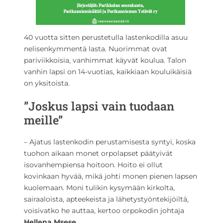
40 vuotta sitten perustetulla lastenkodilla asuu
nelisenkymmentä lasta. Nuorimmat ovat
pariviikkoisia, vanhimmat käyvät koulua. Talon
vanhin lapsi on 14-vuotias, kaikkiaan kouluikäisiä
on yksitoista.
”Joskus lapsi vain tuodaan
meille”
– Ajatus lastenkodin perustamisesta syntyi, koska
tuohon aikaan monet orpolapset päätyivät
isovanhempiensa hoitoon. Hoito ei ollut
kovinkaan hyvää, mikä johti monen pienen lapsen
kuolemaan. Moni tulikin kysymään kirkolta,
sairaaloista, apteekeista ja lähetystyöntekijöiltä,
voisivatko he auttaa, kertoo orpokodin johtaja
Hellena Msese
.