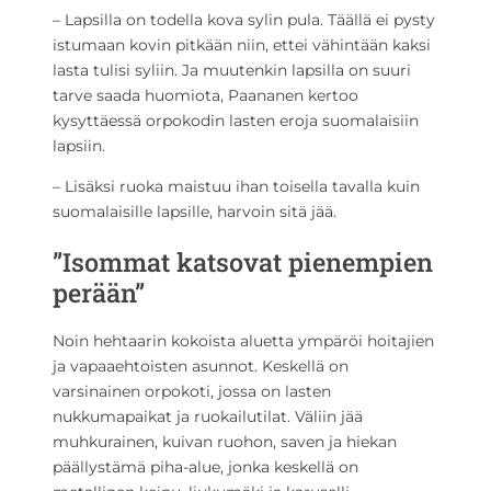
– Lapsilla on todella kova sylin pula. Täällä ei pysty
istumaan kovin pitkään niin, ettei vähintään kaksi
lasta tulisi syliin. Ja muutenkin lapsilla on suuri
tarve saada huomiota, Paananen kertoo
kysyttäessä orpokodin lasten eroja suomalaisiin
lapsiin.
– Lisäksi ruoka maistuu ihan toisella tavalla kuin
suomalaisille lapsille, harvoin sitä jää.
”Isommat katsovat pienempien
perään”
Noin hehtaarin kokoista aluetta ympäröi hoitajien
ja vapaaehtoisten asunnot. Keskellä on
varsinainen orpokoti, jossa on lasten
nukkumapaikat ja ruokailutilat. Väliin jää
muhkurainen, kuivan ruohon, saven ja hiekan
päällystämä piha-alue, jonka keskellä on