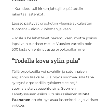
– Kun tieto tuli kirkon johtajille, päätettiin
rakentaa lastenkoti.
Lapset päätyvät orpokotiin yleensä sukulaisten
tuomana – äidin kuoleman jälkeen.
– Joskus he lähettävät hakemuksen, mutta joskus
lapsi vain tuodaan meille. Vuosien varrella noin
500 lasta on ehtinyt asua orpokodillamme.
”Todella kova sylin pula”
Tällä orpokodilla voi swahilin ja satunnaisen
englannin lisäksi kuulla myös suomea, sillä tänä
syksynä orpokodilla työskentelee neljä
suomalaista vapaaehtoisina. Suomen
Lähetysseuran esikoulutuskurssilainen
Minna
Paananen
on ehtinyt asua lastenkodilla jo viitisen
viikkoa.