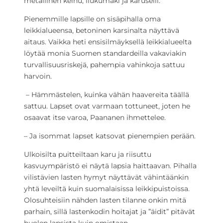
metallinen keinu, liukumäki ja karuselli.
Pienemmille lapsille on sisäpihalla oma
leikkialueensa, betoninen karsinalta näyttävä
aitaus. Vaikka heti ensisilmäyksellä leikkialueelta
löytää monia Suomen standardeilla vakaviakin
turvallisuusriskejä, pahempia vahinkoja sattuu
harvoin.
– Hämmästelen, kuinka vähän haavereita täällä
sattuu. Lapset ovat varmaan tottuneet, joten he
osaavat itse varoa, Paananen ihmettelee.
– Ja isommat lapset katsovat pienempien perään.
Ulkoisilta puitteiltaan karu ja riisuttu
kasvuympäristö ei näytä lapsia haittaavan. Pihalla
vilistävien lasten hymyt näyttävät vähintäänkin
yhtä leveiltä kuin suomalaisissa leikkipuistoissa.
Olosuhteisiin nähden lasten tilanne onkin mitä
parhain, sillä lastenkodin hoitajat ja ”äidit” pitävät