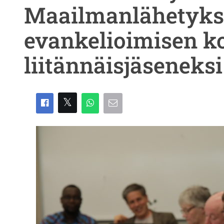
Maailmanlähetyks
evankelioimisen k
liitännäisjäseneksi