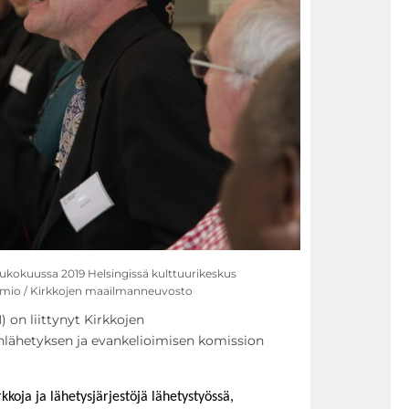
ukokuussa 2019 Helsingissä kulttuurikeskus
Ormio / Kirkkojen maailmanneuvosto
on liittynyt Kirkkojen
ähetyksen ja evankelioimisen komission
koja ja lähetysjärjestöjä lähetystyössä,