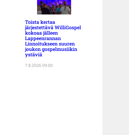
Toista kertaa
järjestettävä WilliGospel
kokoaa jälleen
Lappeenrannan
Linnoitukseen suuren
a
joukon gospelmusiikin
ystäviä
7.8.2026 09:00