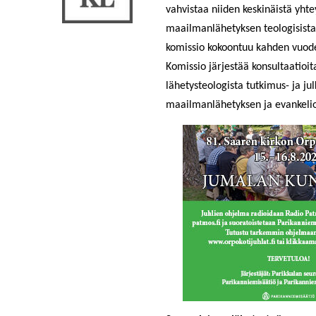
vahvistaa niiden keskinäistä yhtey
maailmanlähetyksen teologisista 
komissio kokoontuu kahden vuoden
Komissio järjestää konsultaatioit
lähetysteologista tutkimus- ja j
maailmanlähetyksen ja evankelio