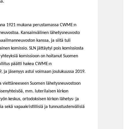
a.
uonna 1921 mukana perustamassa CWME:n
sneuvostoa. Kansainvälinen lähetysneuvosto
aailmanneuvoston kanssa, ja siitä tuli
nen komissio. SLN jättäytyi pois komissiosta
 yhteyksiä komissioon on hoitanut Suomen
llitus päätti hakea CWME:n
19, ja jäsenyys astui voimaan joulukuussa 2019.
a viettäneeseen Suomen lähetysneuvostoon
äsenyhteisöä, mm. luterilaisen kirkon
työn keskus, ortodoksisen kirkon lähetys- ja
ia sekä vapaakristillisiä ja tunnustustenvälisiä