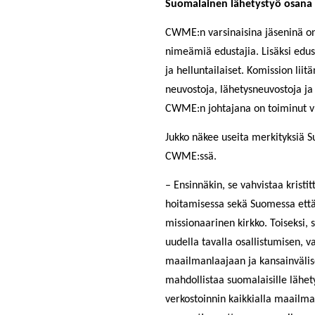
Suomalainen lähetystyö osana 
CWME:n varsinaisina jäseninä o
nimeämiä edustajia. Lisäksi edus
ja helluntailaiset. Komission lii
neuvostoja, lähetysneuvostoja ja
CWME:n johtajana on toiminut v
Jukko näkee useita merkityksiä
CWME:ssä.
– Ensinnäkin, se vahvistaa kristi
hoitamisessa sekä Suomessa että 
missionaarinen kirkko. Toiseksi, 
uudella tavalla osallistumisen, 
maailmanlaajaan ja kansainvälis
mahdollistaa suomalaisille lähety
verkostoinnin kaikkialla maailma