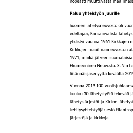
nopeasti muuttuvassa maailmass
Paluu yhteistyön juurille
Suomen lähetysneuvosto oli v
edeltäjää, Kansainvälistä lähety
yhdistyi vuonna 1961 Kirkkojen m
Kirkkojen maailmanneuvoston alai
1971, minkä jälkeen suomalaisia
Ekumeeninen Neuvosto. SLN:n ha
liitännäisjäsenyyttä keväällä 20
Vuonna 2019 100-vuotisjuhlaans
kuuluu 30 lähetystyötä tekevää j
lähetysjärjestöt ja Kirkon lähetys
kehitysyhteistyöjärjestö Filantrop
järjestöjä ja kirkkoja.