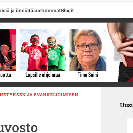
isiä ja ilmiöitä
Luetuimmat
Blogit
ETYKSEN JA EVANKELIOIMISEN
Uus
uvosto