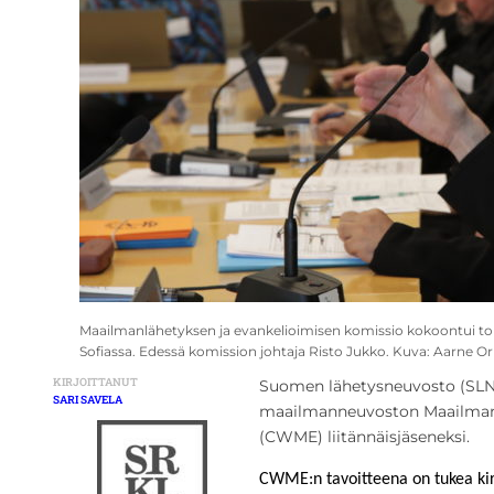
Maailmanlähetyksen ja evankelioimisen komissio kokoontui to
Sofiassa. Edessä komission johtaja Risto Jukko. Kuva: Aarne 
KIRJOITTANUT
Suomen lähetysneuvosto (SLN) 
SARI SAVELA
maailmanneuvoston Maailmanl
(CWME) liitännäisjäseneksi.
CWME:n tavoitteena on tukea kirk