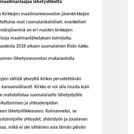
maailmanlaajaa lähetysliikettä
n Kirkkojen maailmanneuvoston jäsenkirkkojen
tettuina ovat roomalaiskatoliset, evankeliset
tännäisjäseninä on eri maiden kirkkojen
 isoja maailmanlähetyksen toimijoita.
uodesta 2018 alkaen suomalainen Risto Jukko.
 Suomen lähetysneuvoston mukanaololla
ttyjen välistä ykseyttä kirkon perustehtävän
kansainvälisesti. Kirkko ei voi olla muuta kuin
se mahdollistaa suomalaiselle lähetystyölle
vaikuttamisen ja yhteydenpidon
een lähetysliikkeeseen. Kolmanneksi, se
stoimijoille yhteydet, yhteistyön ja joustavan
ssa, mikä ei ole vähäinen asia tämän päivän