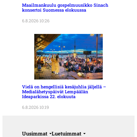
Maailmankuulu gospelmuusikko Sinach
konsertoi Suomessa elokuussa
6.8.2026 10:26
Vielä on hengellisiä kesäjuhlia jäljellä –
Medialähetyspäivät Lempäälän
Ideaparkissa 22. elokuuta
6.8.2026 10:19
Uusimmat
Luetuimmat