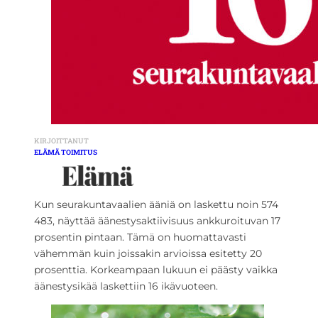
KIRJOITTANUT
ELÄMÄ TOIMITUS
Kun seurakuntavaalien ääniä on laskettu noin 574
483, näyttää äänestysaktiivisuus ankkuroituvan 17
prosentin pintaan. Tämä on huomattavasti
vähemmän kuin joissakin arvioissa esitetty 20
prosenttia. Korkeampaan lukuun ei päästy vaikka
äänestysikää laskettiin 16 ikävuoteen.