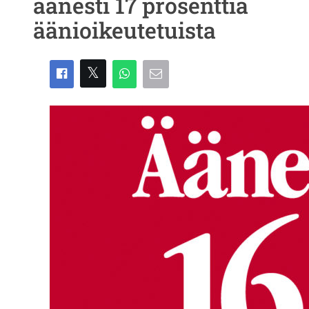
äänesti 17 prosenttia
äänioikeutetuista