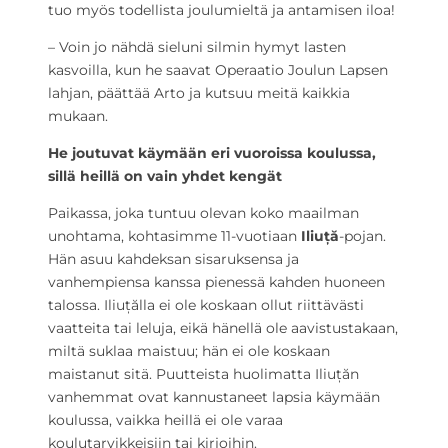
tuo myös todellista joulumieltä ja antamisen iloa!
– Voin jo nähdä sieluni silmin hymyt lasten
kasvoilla, kun he saavat Operaatio Joulun Lapsen
lahjan, päättää Arto ja kutsuu meitä kaikkia
mukaan.
He joutuvat käymään eri vuoroissa koulussa,
sillä heillä on vain yhdet kengät
Paikassa, joka tuntuu olevan koko maailman
unohtama, kohtasimme 11-vuotiaan
Iliuță
-pojan.
Hän asuu kahdeksan sisaruksensa ja
vanhempiensa kanssa pienessä kahden huoneen
talossa. Iliuțălla ei ole koskaan ollut riittävästi
vaatteita tai leluja, eikä hänellä ole aavistustakaan,
miltä suklaa maistuu; hän ei ole koskaan
maistanut sitä. Puutteista huolimatta Iliuțăn
vanhemmat ovat kannustaneet lapsia käymään
koulussa, vaikka heillä ei ole varaa
koulutarvikkeisiin tai kirjoihin.