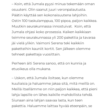
– Koin, että Jumala pyysi minua tekemään oman
osuuteni. Olin saanut juuri veronpalautusta.
Päätin käyttää sen kokonaisuutena lahjoihin.
Ostin 100 taskulamppua, 100 pipoa, paljon kaikkea.
Muutkin seurakunnassa innostuivat. Koin, että
Jumala ohjasi koko prosessia. Kaiken kaikkiaan
teimme seurakunnassa yli 200 pakettia ja tavaraa
jäi vielä ylikin. Vaimoni Serena teki kaikkiin
paketteihin kauniit kortit. Sen jälkeen olemme
tehneet paketteja vuosittain.
Perheen äiti Serena sanoo, että on kunnia ja
etuoikeus olla mukana.
– Uskon, että Jumala iloitsee, kun olemme
kuuliaisia ja haluamme jakaa sitä, mitä meillä on.
Meillä itsellämme on niin paljon kaikkea, että pieni
lahja lapsille on lähes kaikille mahdollista tehdä.
Siunaan aina lahjan saavaa lasta, kun teen
pakettia. Haluamme laittaa hyvää eteenpäin, se