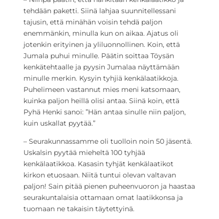
tehdään paketti. Siinä lahjaa suunnitellessani
tajusin, että minähän voisin tehdä paljon
enemmänkin, minulla kun on aikaa. Ajatus oli
jotenkin erityinen ja yliluonnollinen. Koin, että
Jumala puhui minulle. Päätin soittaa Töysän
kenkätehtaalle ja pyysin Jumalaa näyttämään
minulle merkin. Kysyin tyhjiä kenkälaatikkoja.
Puhelimeen vastannut mies meni katsomaan,
kuinka paljon heillä olisi antaa. Siinä koin, että
Pyhä Henki sanoi: ”Hän antaa sinulle niin paljon,
kuin uskallat pyytää.”
– Seurakunnassamme oli tuolloin noin 50 jäsentä.
Uskalsin pyytää mieheltä 100 tyhjää
kenkälaatikkoa. Kasasin tyhjät kenkälaatikot
kirkon etuosaan. Niitä tuntui olevan valtavan
paljon! Sain pitää pienen puheenvuoron ja haastaa
seurakuntalaisia ottamaan omat laatikkonsa ja
tuomaan ne takaisin täytettyinä.