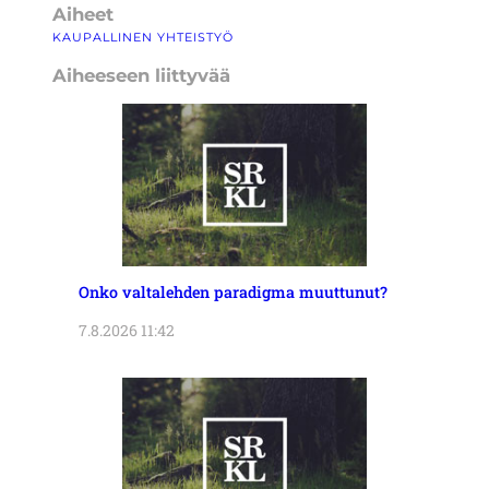
Aiheet
KAUPALLINEN YHTEISTYÖ
Aiheeseen liittyvää
Onko valtalehden paradigma muuttunut?
7.8.2026 11:42