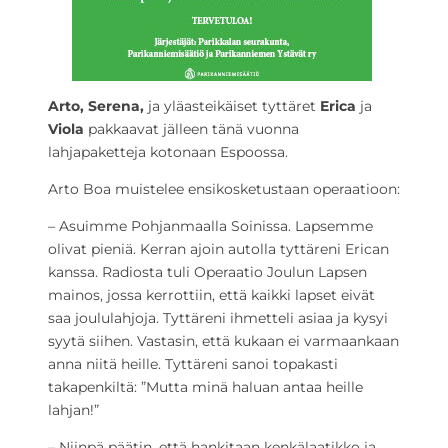
Arto, Serena,
ja yläasteikäiset tyttäret
Erica
ja
Viola
pakkaavat jälleen tänä vuonna
lahjapaketteja kotonaan Espoossa.
Arto Boa muistelee ensikosketustaan operaatioon:
– Asuimme Pohjanmaalla Soinissa. Lapsemme
olivat pieniä. Kerran ajoin autolla tyttäreni Erican
kanssa. Radiosta tuli Operaatio Joulun Lapsen
mainos, jossa kerrottiin, että kaikki lapset eivät
saa joululahjoja. Tyttäreni ihmetteli asiaa ja kysyi
syytä siihen. Vastasin, että kukaan ei varmaankaan
anna niitä heille. Tyttäreni sanoi topakasti
takapenkiltä: ”Mutta minä haluan antaa heille
lahjan!”
– Niinpä päätin, että hankitaan kenkälaatikko ja