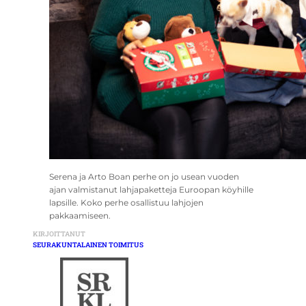
Serena ja Arto Boan perhe on jo usean vuoden
ajan valmistanut lahjapaketteja Euroopan köyhille
lapsille. Koko perhe osallistuu lahjojen
pakkaamiseen.
KIRJOITTANUT
SEURAKUNTALAINEN TOIMITUS