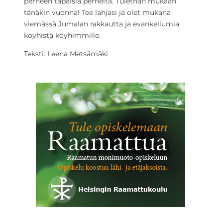
perheen tapaisia perheitä. Tulethan mukaan
tänäkin vuonna! Tee lahjasi ja olet mukana
viemässä Jumalan rakkautta ja evankeliumia
köyhistä köyhimmille.
Teksti: Leena Metsämäki