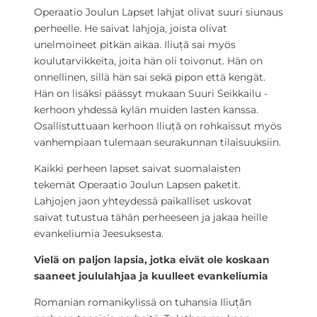
Operaatio Joulun Lapset lahjat olivat suuri siunaus
perheelle. He saivat lahjoja, joista olivat
unelmoineet pitkän aikaa. Iliuță sai myös
koulutarvikkeita, joita hän oli toivonut. Hän on
onnellinen, sillä hän sai sekä pipon että kengät.
Hän on lisäksi päässyt mukaan Suuri Seikkailu -
kerhoon yhdessä kylän muiden lasten kanssa.
Osallistuttuaan kerhoon Iliuță on rohkaissut myös
vanhempiaan tulemaan seurakunnan tilaisuuksiin.
Kaikki perheen lapset saivat suomalaisten
tekemät Operaatio Joulun Lapsen paketit.
Lahjojen jaon yhteydessä paikalliset uskovat
saivat tutustua tähän perheeseen ja jakaa heille
evankeliumia Jeesuksesta.
Vielä on paljon lapsia, jotka eivät ole koskaan
saaneet joululahjaa ja kuulleet evankeliumia
Romanian romanikylissä on tuhansia Iliuțăn