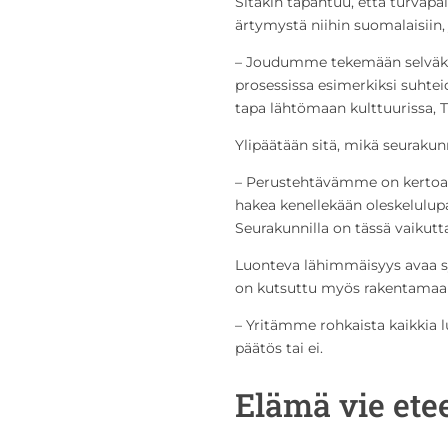
Sitäkin tapahtuu, että turvapa
ärtymystä niihin suomalaisiin,
– Joudumme tekemään selväks
prosessissa esimerkiksi suhteid
tapa lähtömaan kulttuurissa, T
Ylipäätään sitä, mikä seuraku
– Perustehtävämme on kertoa 
hakea kenellekään oleskelulup
Seurakunnilla on tässä vaikut
Luonteva lähimmäisyys avaa sy
on kutsuttu myös rakentamaan
– Yritämme rohkaista kaikkia
päätös tai ei.
Elämä vie ete