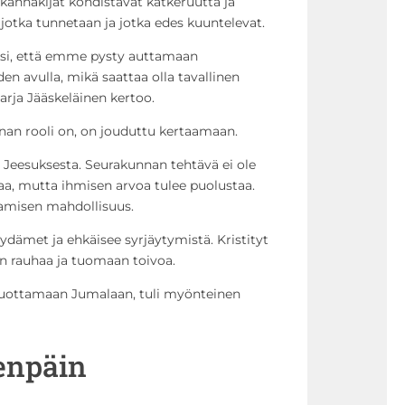
ikanhakijat kohdistavat katkeruutta ja
 jotka tunnetaan ja jotka edes kuuntelevat.
i, että emme pysty auttamaan
en avulla, mikä saattaa olla tavallinen
arja Jääskeläinen kertoo.
nnan rooli on, on jouduttu kertaamaan.
Jeesuksesta. Seurakunnan tehtävä ei ole
aa, mutta ihmisen arvoa tulee puolustaa.
tamisen mahdollisuus.
dämet ja ehkäisee syrjäytymistä. Kristityt
 rauhaa ja tuomaan toivoa.
 luottamaan Jumalaan, tuli myönteinen
enpäin