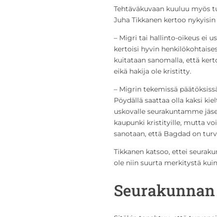
Tehtäväkuvaan kuuluu myös tu
Juha Tikkanen kertoo nykyisin
– Migri tai hallinto-oikeus ei 
kertoisi hyvin henkilökohtaise
kuitataan sanomalla, että ker
eikä hakija ole kristitty.
– Migrin tekemissä päätöksissä
Pöydällä saattaa olla kaksi kie
uskovalle seurakuntamme jäsen
kaupunki kristityille, mutta vo
sanotaan, että Bagdad on turva
Tikkanen katsoo, ettei seurakun
ole niin suurta merkitystä kuin n
Seurakunnan 