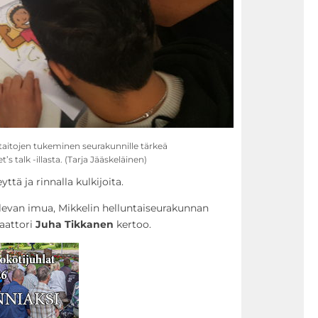
taitojen tukeminen seurakunnille tärkeä
 talk -illasta. (Tarja Jääskeläinen)
ttä ja rinnalla kulkijoita.
levan imua, Mikkelin helluntaiseurakunnan
aattori
Juha Tikkanen
kertoo.