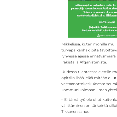
Mikkelissä, kuten monilla muill
turvapaikanhakijoita tavoitta
lyhyessä ajassa ennätysmäärä p
Irakista ja Afganistanista.
Uudessa tilanteessa elettiin 
opittiin lisää, eikä mitään ollut
vastaanottokeskuksesta seurak
kommunikoimaan ilman yhteist
– Ei tämä työ ole ollut kuitenk
välittäminen on tärkeintä sill
Tikkanen sanoo.