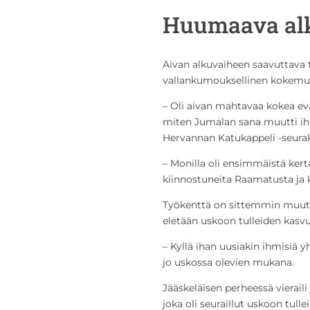
Huumaava al
Aivan alkuvaiheen saavuttava 
vallankumouksellinen kokemu
– Oli aivan mahtavaa kokea eva
miten Jumalan sana muutti ih
Hervannan Katukappeli -seura
– Monilla oli ensimmäistä kert
kiinnostuneita Raamatusta ja k
Työkenttä on sittemmin muutt
eletään uskoon tulleiden kasvu
– Kyllä ihan uusiakin ihmisiä 
jo uskossa olevien mukana.
Jääskeläisen perheessä vierail
joka oli seuraillut uskoon tul