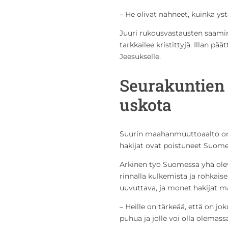
– He olivat nähneet, kuinka ys
Juuri rukousvastausten saamin
tarkkailee kristittyjä. Illan p
Jeesukselle.
Seurakuntien 
uskota
Suurin maahanmuuttoaalto on 
hakijat ovat poistuneet Suomes
Arkinen työ Suomessa yhä ole
rinnalla kulkemista ja rohkai
uuvuttava, ja monet hakijat m
– Heille on tärkeää, että on jok
puhua ja jolle voi olla olemass