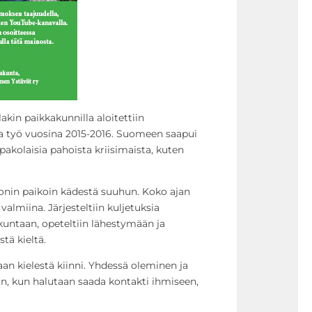
akin paikkakunnilla aloitettiin
va työ vuosina 2015-2016. Suomeen saapui
akolaisia pahoista kriisimaista, kuten
monin paikoin kädestä suuhun. Koko ajan
 valmiina. Järjesteltiin kuljetuksia
untaan, opeteltiin lähestymään ja
ä kieltä.
aan kielestä kiinni. Yhdessä oleminen ja
oin, kun halutaan saada kontakti ihmiseen,