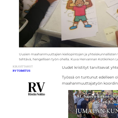
Uusien maahanmuuttajien kieliopintojen ja yhteiskunnallisten 
tehtävä, hengellisen työn ohella. Kuva Hervannan Kotikirkon Let’s
KIRJOITTANUT
Uudet kristityt tarvitsevat yhtey
RV TOIMITUS
Työssä on tuntunut edelleen o
maahanmuuttajatyön koordin