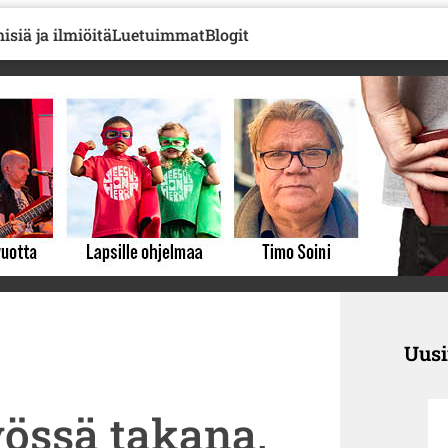
isiä ja ilmiöitä
Luetuimmat
Blogit
Uus
össä takana,