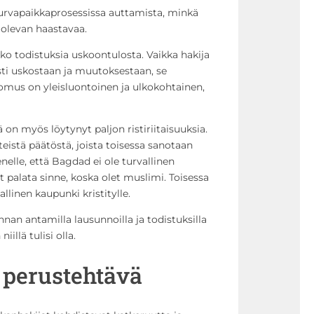
rvapaikkaprosessissa auttamista, minkä
 olevan haastavaa.
usko todistuksia uskoontulosta. Vaikka hakija
sti uskostaan ja muutoksestaan, se
tomus on yleisluontoinen ja ulkokohtainen,
 on myös löytynyt paljon ristiriitaisuuksia.
lteistä päätöstä, joista toisessa sanotaan
elle, että Bagdad ei ole turvallinen
it palata sinne, koska olet muslimi. Toisessa
llinen kaupunki kristitylle.
nan antamilla lausunnoilla ja todistuksilla
iillä tulisi olla.
perustehtävä