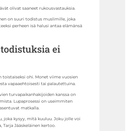
tävät olivat saaneet rukousvastauksia.
en on suuri todistus muslimille, joka
äätteeksi perheen isä halusi antaa elämänsä
todistuksia ei
toistaiseksi ohi. Monet viime vuosien
ta vapaaehtoisesti tai palautettuina.
vien turvapaikanhakijoiden kanssa on
semista. Lupaprosessi on useimmiten
asentuvat matkalla.
u, joka kysyy, mitä kuuluu. Joku jolle voi
a, Tarja Jääskeläinen kertoo.