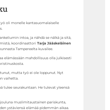
ku
työ oli monelle kantasuomalaiselle
s.
nkeliumin intoa, ja nähdä se nälkä ja sitä,
mistä, koordinaattori
Tarja Jääskeläinen
kunnasta Tampereelta kuvailee.
aa elämässään mahdollisuus olla julkisesti
ristinuskosta.
unut, mutta työ ei ole loppunut. Nyt
n vaihetta.
yhä tulee seurakuntaan. He tulevat yleensä
i jouluna muslimitaustainen pariskunta,
leiden ystäviensä elämää pidemmän aikaa.