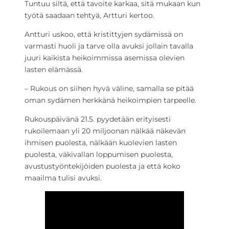
Tuntuu siltä, että tavoite karkaa, sitä mukaan kun
työtä saadaan tehtyä, Artturi kertoo.
Antturi uskoo, että kristittyjen sydämissä on
varmasti huoli ja tarve olla avuksi jollain tavalla
juuri kaikista heikoimmissa asemissa olevien
lasten elämässä.
– Rukous on siihen hyvä väline, samalla se pitää
oman sydämen herkkänä heikoimpien tarpeelle.
Rukouspäivänä 21.5. pyydetään erityisesti
rukoilemaan yli 20 miljoonan nälkää näkevän
ihmisen puolesta, nälkään kuolevien lasten
puolesta, väkivallan loppumisen puolesta,
avustustyöntekijöiden puolesta ja että koko
maailma tulisi avuksi.