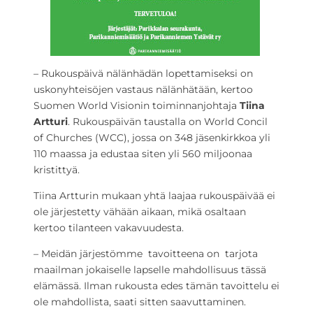
– Rukouspäivä nälänhädän lopettamiseksi on
uskonyhteisöjen vastaus nälänhätään, kertoo
Suomen World Visionin toiminnanjohtaja
Tiina
Artturi
. Rukouspäivän taustalla on World Concil
of Churches (WCC), jossa on 348 jäsenkirkkoa yli
110 maassa ja edustaa siten yli 560 miljoonaa
kristittyä.
Tiina Artturin mukaan yhtä laajaa rukouspäivää ei
ole järjestetty vähään aikaan, mikä osaltaan
kertoo tilanteen vakavuudesta.
– Meidän järjestömme tavoitteena on tarjota
maailman jokaiselle lapselle mahdollisuus tässä
elämässä. Ilman rukousta edes tämän tavoittelu ei
ole mahdollista, saati sitten saavuttaminen.