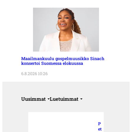
Maailmankuulu gospelmuusikko Sinach
konsertoi Suomessa elokuussa
6.8.2026 10:26
Uusimmat
Luetuimmat
P
et