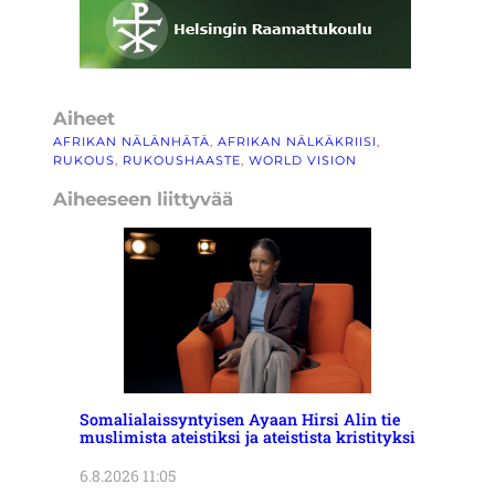
Aiheet
AFRIKAN NÄLÄNHÄTÄ
, 
AFRIKAN NÄLKÄKRIISI
, 
RUKOUS
, 
RUKOUSHAASTE
, 
WORLD VISION
Aiheeseen liittyvää
Somalialaissyntyisen Ayaan Hirsi Alin tie
muslimista ateistiksi ja ateistista kristityksi
6.8.2026 11:05