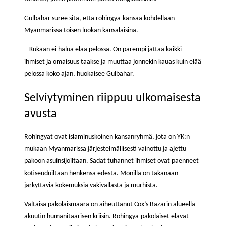
Gulbahar suree sitä, että rohingya-kansaa kohdellaan
Myanmarissa toisen luokan kansalaisina.
– Kukaan ei halua elää pelossa. On parempi jättää kaikki
ihmiset ja omaisuus taakse ja muuttaa jonnekin kauas kuin elää
pelossa koko ajan, huokaisee Gulbahar.
Selviytyminen riippuu ulkomaisesta
avusta
Rohingyat ovat islaminuskoinen kansanryhmä, jota on YK:n
mukaan Myanmarissa järjestelmällisesti vainottu ja ajettu
pakoon asuinsijoiltaan. Sadat tuhannet ihmiset ovat paenneet
kotiseuduiltaan henkensä edestä. Monilla on takanaan
järkyttäviä kokemuksia väkivallasta ja murhista.
Valtaisa pakolaismäärä on aiheuttanut Cox’s Bazarin alueella
akuutin humanitaarisen kriisin. Rohingya-pakolaiset elävät