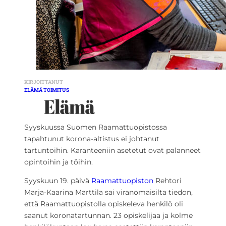
KIRJOITTANUT
ELÄMÄ TOIMITUS
Syyskuussa Suomen Raamattuopistossa
tapahtunut korona-altistus ei johtanut
tartuntoihin. Karanteeniin asetetut ovat palanneet
opintoihin ja töihin.
Syyskuun 19. päivä
Raamattuopiston
Rehtori
Marja-Kaarina Marttila sai viranomaisilta tiedon,
että Raamattuopistolla opiskeleva henkilö oli
saanut koronatartunnan. 23 opiskelijaa ja kolme