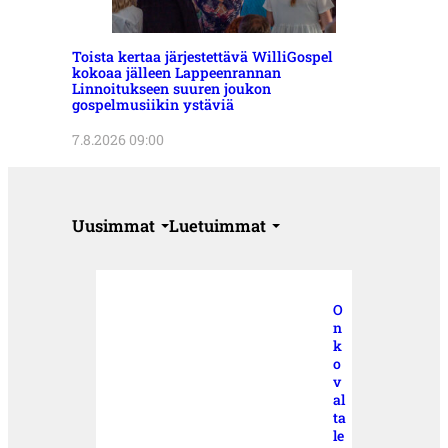
Toista kertaa järjestettävä WilliGospel
kokoaa jälleen Lappeenrannan
Linnoitukseen suuren joukon
gospelmusiikin ystäviä
7.8.2026 09:00
Uusimmat
Luetuimmat
O
n
k
o
v
al
ta
le