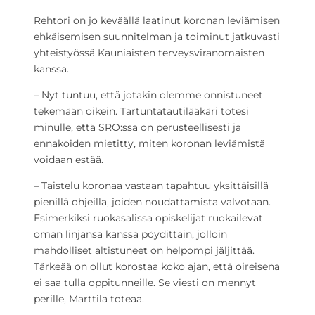
Rehtori on jo keväällä laatinut koronan leviämisen
ehkäisemisen suunnitelman ja toiminut jatkuvasti
yhteistyössä Kauniaisten terveysviranomaisten
kanssa.
– Nyt tuntuu, että jotakin olemme onnistuneet
tekemään oikein. Tartuntatautilääkäri totesi
minulle, että SRO:ssa on perusteellisesti ja
ennakoiden mietitty, miten koronan leviämistä
voidaan estää.
– Taistelu koronaa vastaan tapahtuu yksittäisillä
pienillä ohjeilla, joiden noudattamista valvotaan.
Esimerkiksi ruokasalissa opiskelijat ruokailevat
oman linjansa kanssa pöydittäin, jolloin
mahdolliset altistuneet on helpompi jäljittää.
Tärkeää on ollut korostaa koko ajan, että oireisena
ei saa tulla oppitunneille. Se viesti on mennyt
perille, Marttila toteaa.