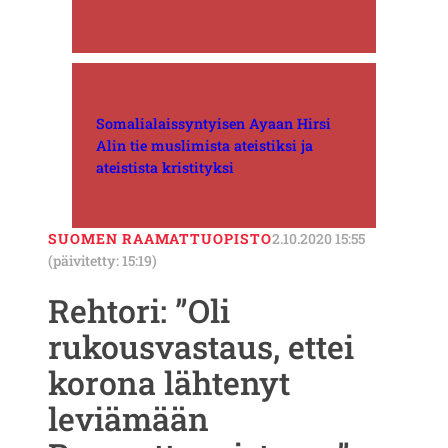
Somalialaissyntyisen Ayaan Hirsi
Alin tie muslimista ateistiksi ja
ateistista kristityksi
SUOMEN RAAMATTUOPISTO
2.10.2020 15:55
(päivitetty: 15:19)
Rehtori: ”Oli
rukousvastaus, ettei
korona lähtenyt
leviämään