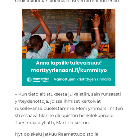
henkilökuntaan kuuluvaa asetettiin karanteeniin.
– Kun tieto altistuksesta julkaistiin, sain runsaasti
yhteydenottoja, joissa ihmiset kertoivat
rukoilevansa puolestamme. Moni ymmärsi, miten
stressaava tilanne oli opiston henkilökunnalle.
Tuen määrä yllätti, Marttila kertoo.
Nyt opiskelu jatkuu Raamattuopistolla