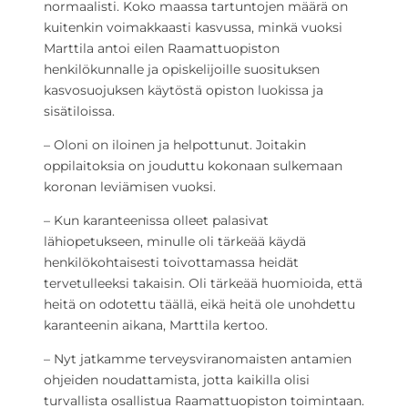
normaalisti. Koko maassa tartuntojen määrä on
kuitenkin voimakkaasti kasvussa, minkä vuoksi
Marttila antoi eilen Raamattuopiston
henkilökunnalle ja opiskelijoille suosituksen
kasvosuojuksen käytöstä opiston luokissa ja
sisätiloissa.
– Oloni on iloinen ja helpottunut. Joitakin
oppilaitoksia on jouduttu kokonaan sulkemaan
koronan leviämisen vuoksi.
– Kun karanteenissa olleet palasivat
lähiopetukseen, minulle oli tärkeää käydä
henkilökohtaisesti toivottamassa heidät
tervetulleeksi takaisin. Oli tärkeää huomioida, että
heitä on odotettu täällä, eikä heitä ole unohdettu
karanteenin aikana, Marttila kertoo.
– Nyt jatkamme terveysviranomaisten antamien
ohjeiden noudattamista, jotta kaikilla olisi
turvallista osallistua Raamattuopiston toimintaan.