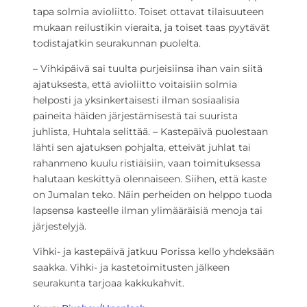
tapa solmia avioliitto. Toiset ottavat tilaisuuteen
mukaan reilustikin vieraita, ja toiset taas pyytävät
todistajatkin seurakunnan puolelta.
– Vihkipäivä sai tuulta purjeisiinsa ihan vain siitä
ajatuksesta, että avioliitto voitaisiin solmia
helposti ja yksinkertaisesti ilman sosiaalisia
paineita häiden järjestämisestä tai suurista
juhlista, Huhtala selittää. – Kastepäivä puolestaan
lähti sen ajatuksen pohjalta, etteivät juhlat tai
rahanmeno kuulu ristiäisiin, vaan toimituksessa
halutaan keskittyä olennaiseen. Siihen, että kaste
on Jumalan teko. Näin perheiden on helppo tuoda
lapsensa kasteelle ilman ylimääräisiä menoja tai
järjestelyjä.
Vihki- ja kastepäivä jatkuu Porissa kello yhdeksään
saakka. Vihki- ja kastetoimitusten jälkeen
seurakunta tarjoaa kakkukahvit.