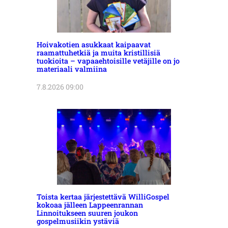
Hoivakotien asukkaat kaipaavat
raamattuhetkiä ja muita kristillisiä
tuokioita – vapaaehtoisille vetäjille on jo
materiaali valmiina
7.8.2026 09:00
Toista kertaa järjestettävä WilliGospel
kokoaa jälleen Lappeenrannan
Linnoitukseen suuren joukon
gospelmusiikin ystäviä