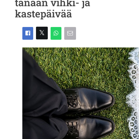
tänään vihki- ja
kastepäivää