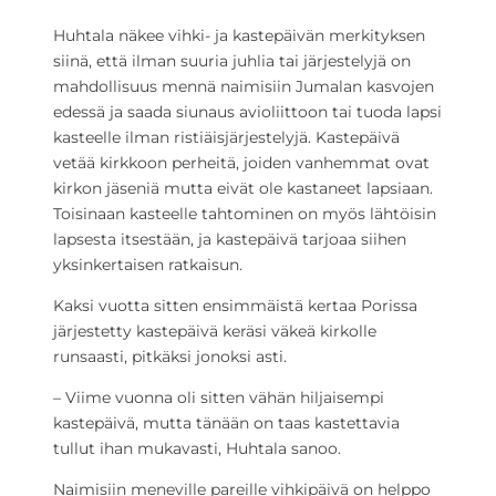
Huhtala näkee vihki- ja kastepäivän merkityksen
siinä, että ilman suuria juhlia tai järjestelyjä on
mahdollisuus mennä naimisiin Jumalan kasvojen
edessä ja saada siunaus avioliittoon tai tuoda lapsi
kasteelle ilman ristiäisjärjestelyjä. Kastepäivä
vetää kirkkoon perheitä, joiden vanhemmat ovat
kirkon jäseniä mutta eivät ole kastaneet lapsiaan.
Toisinaan kasteelle tahtominen on myös lähtöisin
lapsesta itsestään, ja kastepäivä tarjoaa siihen
yksinkertaisen ratkaisun.
Kaksi vuotta sitten ensimmäistä kertaa Porissa
järjestetty kastepäivä keräsi väkeä kirkolle
runsaasti, pitkäksi jonoksi asti.
– Viime vuonna oli sitten vähän hiljaisempi
kastepäivä, mutta tänään on taas kastettavia
tullut ihan mukavasti, Huhtala sanoo.
Naimisiin meneville pareille vihkipäivä on helppo