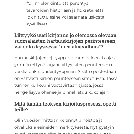
”Oli mielenkiintoista perehtyä
tavaroiden historiaan ja hoksata, että
jokin tuttu esine voi saarnata uskosta
syvällisesti.”
Liittyykö uusi kirjanne jo olemassa olevaan
suomalaisten hartauskirjojen perinteeseen,
vai onko kyseessä ”uusi aluevaltaus”?
Hartauskirjojen lajityyppi on moninainen. Laajasti
ymmärrettynä kirjani liittyy siten perinteeseen,
vaikka onkin uudentyyppinen. Sisältö puolestaan
on vahvasti kirkon perinteeseen sitoutuvaa. Tässä
tunnen kulkevani vastavirtaan ajassa, jossa
hengellisyys ohenee ja pinnallistuu koko ajan.
Mitä tämän teoksen kirjoitusprosessi opetti
teille?
Olin vuosien mittaan kerännyt aineistoa ja
oivalluksia esineiden merkityksestä. Nyt pystyin