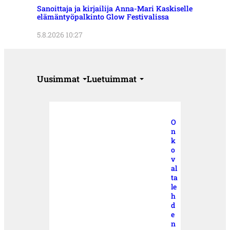
Sanoittaja ja kirjailija Anna-Mari Kaskiselle
elämäntyöpalkinto Glow Festivalissa
5.8.2026 10:27
Uusimmat
Luetuimmat
O
n
k
o
v
al
ta
le
h
d
e
n