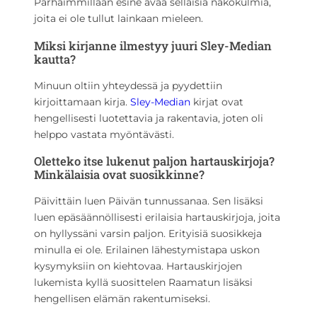
Parhaimmillaan esine avaa sellaisia näkökulmia,
joita ei ole tullut lainkaan mieleen.
Miksi kirjanne ilmestyy juuri Sley-Median
kautta?
Minuun oltiin yhteydessä ja pyydettiin
kirjoittamaan kirja.
Sley-Median
kirjat ovat
hengellisesti luotettavia ja rakentavia, joten oli
helppo vastata myöntävästi.
Oletteko itse lukenut paljon hartauskirjoja?
Minkälaisia ovat suosikkinne?
Päivittäin luen Päivän tunnussanaa. Sen lisäksi
luen epäsäännöllisesti erilaisia hartauskirjoja, joita
on hyllyssäni varsin paljon. Erityisiä suosikkeja
minulla ei ole. Erilainen lähestymistapa uskon
kysymyksiin on kiehtovaa. Hartauskirjojen
lukemista kyllä suosittelen Raamatun lisäksi
hengellisen elämän rakentumiseksi.