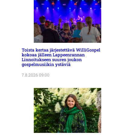
Toista kertaa järjestettävä WilliGospel
kokoaa jälleen Lappeenrannan
Linnoitukseen suuren joukon
gospelmusiikin ystäviä
7.8.2026 09:00