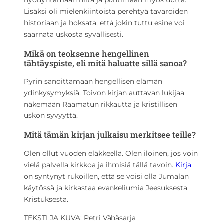
hyödyntämään niitä ja pohtimaan myös uutta.
Lisäksi oli mielenkiintoista perehtyä tavaroiden
historiaan ja hoksata, että jokin tuttu esine voi
saarnata uskosta syvällisesti.
Mikä on teoksenne hengellinen
tähtäyspiste, eli mitä haluatte sillä sanoa?
Pyrin sanoittamaan hengellisen elämän
ydinkysymyksiä. Toivon kirjan auttavan lukijaa
näkemään Raamatun rikkautta ja kristillisen
uskon syvyyttä.
Mitä tämän kirjan julkaisu merkitsee teille?
Olen ollut vuoden eläkkeellä. Olen iloinen, jos voin
vielä palvella kirkkoa ja ihmisiä tällä tavoin.
Kirja
on syntynyt rukoillen, että se voisi olla Jumalan
käytössä ja kirkastaa evankeliumia Jeesuksesta
Kristuksesta.
TEKSTI JA KUVA: Petri Vähäsarja