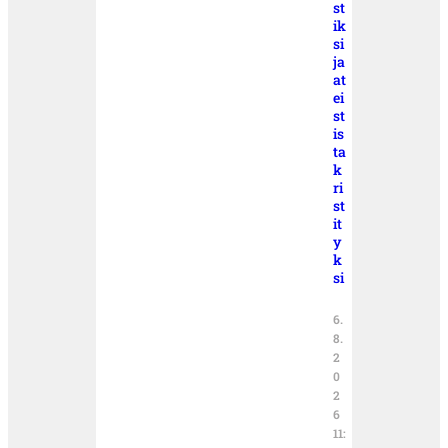
st
ik
si
ja
at
ei
st
is
ta
k
ri
st
it
y
k
si
6.
8.
2
0
2
6
11: