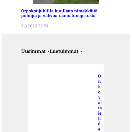
Orpokotijuhlilla kuullaan nimekkäitä
puhujia ja vahvaa raamatunopetusta
6.8.2026 22:58
Uusimmat
Luetuimmat
O
n
k
o
v
al
ta
le
h
d
e