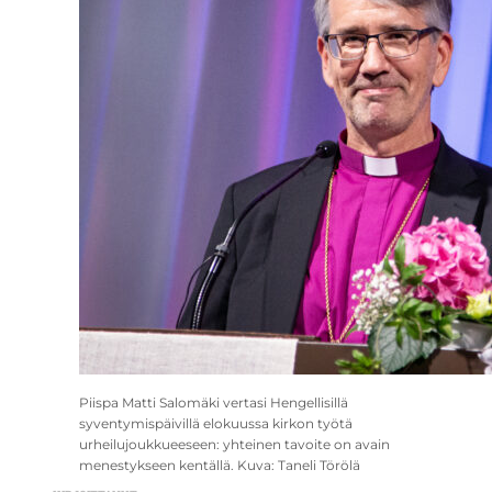
Piispa Matti Salomäki vertasi Hengellisillä
syventymispäivillä elokuussa kirkon työtä
urheilujoukkueeseen: yhteinen tavoite on avain
menestykseen kentällä. Kuva: Taneli Törölä