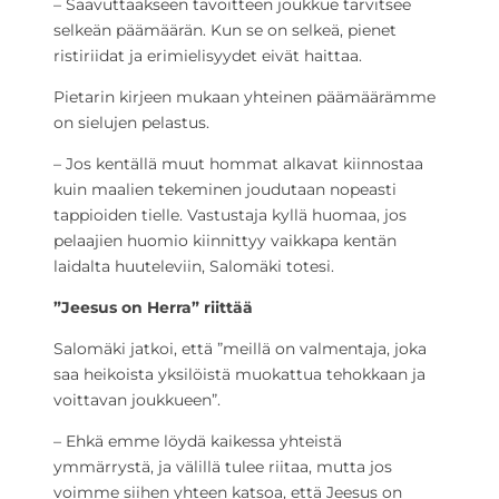
– Saavuttaakseen tavoitteen joukkue tarvitsee
selkeän päämäärän. Kun se on selkeä, pienet
ristiriidat ja erimielisyydet eivät haittaa.
Pietarin kirjeen mukaan yhteinen päämäärämme
on sielujen pelastus.
– Jos kentällä muut hommat alkavat kiinnostaa
kuin maalien tekeminen joudutaan nopeasti
tappioiden tielle. Vastustaja kyllä huomaa, jos
pelaajien huomio kiinnittyy vaikkapa kentän
laidalta huuteleviin, Salomäki totesi.
”Jeesus on Herra” riittää
Salomäki jatkoi, että ”meillä on valmentaja, joka
saa heikoista yksilöistä muokattua tehokkaan ja
voittavan joukkueen”.
– Ehkä emme löydä kaikessa yhteistä
ymmärrystä, ja välillä tulee riitaa, mutta jos
voimme siihen yhteen katsoa, että Jeesus on