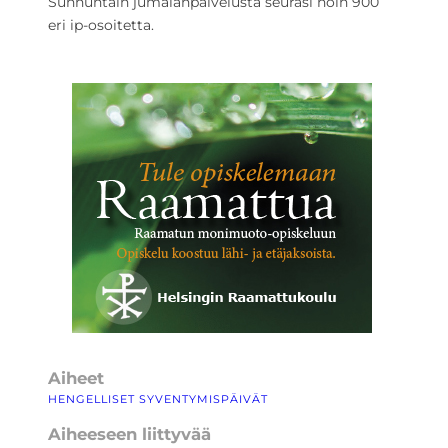
Sunnuntain jumalanpalvelusta seurasi noin 900
eri ip-osoitetta.
Aiheet
HENGELLISET SYVENTYMISPÄIVÄT
Aiheeseen liittyvää