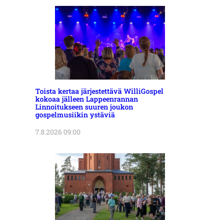
Toista kertaa järjestettävä WilliGospel
kokoaa jälleen Lappeenrannan
Linnoitukseen suuren joukon
gospelmusiikin ystäviä
7.8.2026 09:00