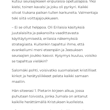
kutsui seuraajikseen eripuraisia opetuslapsia. Yksi
kielsi, toinen kavalsi ja joku oli pyrkyri. Kaikki
olivat tiukana paikan tullen karkureita. Valmentaja
teki siitä voittajajoukkueen.
– Ei se ollut helppoa. Oli Erilaisia käsityksiä
juutalaisilta ja pakanoilta vaadittavasta
käyttäytymisestä, erilaisia näkemyksiä
strategiasta. Kuitenkin tapahtui ihme, että
evankeliumi meni eteenpäin ja Jeesuksen
seuraajien joukko kasvoi. Kysymys kuuluu, voisiko
se tapahtua vieläkin?
Salomäki pohti, voisivatko suomalaiset kristilliset
kirkot ja herätysliikkeet pelata kaikki samaan
maaliin.
Hän siteerasi 1. Pietarin kirjeen alkua, jossa
puhutaan toivosta, jonka Jumala on antanut
kaikille herättämällä Kristuksen kuolleista.