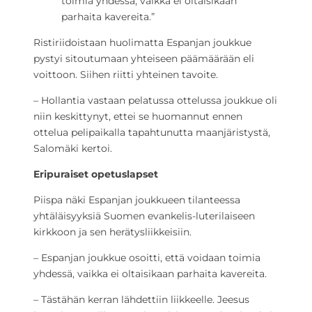
toimia yhdessä, vaikka ei oltaisikaan
parhaita kavereita.”
Ristiriidoistaan huolimatta Espanjan joukkue
pystyi sitoutumaan yhteiseen päämäärään eli
voittoon. Siihen riitti yhteinen tavoite.
– Hollantia vastaan pelatussa ottelussa joukkue oli
niin keskittynyt, ettei se huomannut ennen
ottelua pelipaikalla tapahtunutta maanjäristystä,
Salomäki kertoi.
Eripuraiset opetuslapset
Piispa näki Espanjan joukkueen tilanteessa
yhtäläisyyksiä Suomen evankelis-luterilaiseen
kirkkoon ja sen herätysliikkeisiin.
– Espanjan joukkue osoitti, että voidaan toimia
yhdessä, vaikka ei oltaisikaan parhaita kavereita.
– Tästähän kerran lähdettiin liikkeelle. Jeesus