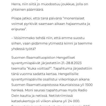
Herra, niin siitä jo muodostuu joukkue, jolla on
yhteinen päämäärä.
Piispa jatkoi, että tänä päivänä ”monenlaiset
voimat pyrkivät saamaan aikaan hajaannusta ja
eripuraa”.
– Voisimmeko tehdä niin, että emme suostu
siihen, vaan pidämme ytimestä kiinni ja teemme
yhdessä työtä?
Suomen Raamattuopiston Hengelliset
syventymispäivät järjestettiin 21.-28.8.2023
teemalla ”Kuka voittaa?”. Tapahtuma järjestettiin
tänä vuonna sadatta kertaa. Hengellisille
syventymispäiville osallistui viikonlopun aikana
Suomen Raamattuopistossa Kauniaisissa yli 1500
henkeä. Moni seurasi tapahtumaa myös Radio
Dein kautta ja netissä. Netiistriimissä
katselukertoja oli viikon aikana yli 24 000.