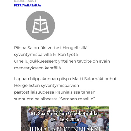
KIRJOITTANUT
PETRI VÄHÄSARJA
Piispa Salomäki vertasi Hengellisillä
syventymispäivillä kirkon työtä
urheilujoukkueeseen: yhteinen tavoite on avain
menestykseen kentällä.
Lapuan hiippakunnan piispa Matti Salomäki puhui
Hengellisten syventymispäivien
päätöstilaisuudessa Kauniaisissa tänään
sunnuntaina aiheesta ”Samaan maaliin”.