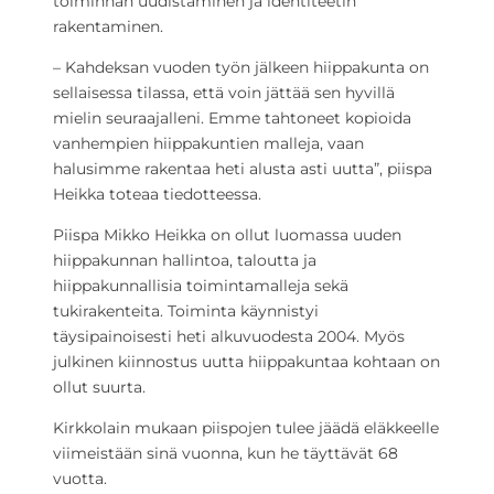
toiminnan uudistaminen ja identiteetin
rakentaminen.
– Kahdeksan vuoden työn jälkeen hiippakunta on
sellaisessa tilassa, että voin jättää sen hyvillä
mielin seuraajalleni. Emme tahtoneet kopioida
vanhempien hiippakuntien malleja, vaan
halusimme rakentaa heti alusta asti uutta”, piispa
Heikka toteaa tiedotteessa.
Piispa Mikko Heikka on ollut luomassa uuden
hiippakunnan hallintoa, taloutta ja
hiippakunnallisia toimintamalleja sekä
tukirakenteita. Toiminta käynnistyi
täysipainoisesti heti alkuvuodesta 2004. Myös
julkinen kiinnostus uutta hiippakuntaa kohtaan on
ollut suurta.
Kirkkolain mukaan piispojen tulee jäädä eläkkeelle
viimeistään sinä vuonna, kun he täyttävät 68
vuotta.