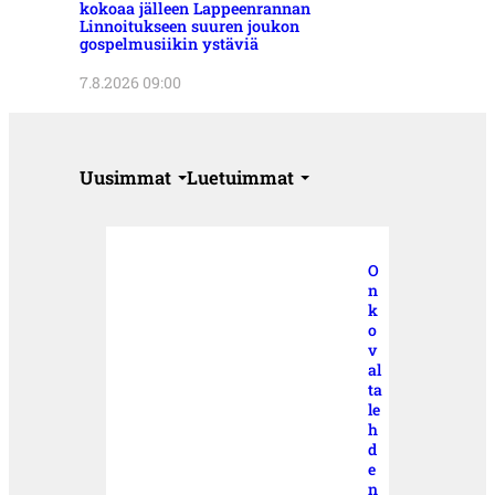
kokoaa jälleen Lappeenrannan
Linnoitukseen suuren joukon
gospelmusiikin ystäviä
7.8.2026 09:00
Uusimmat
Luetuimmat
O
n
k
o
v
al
ta
le
h
d
e
n