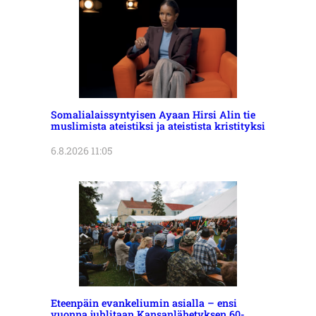
Somalialaissyntyisen Ayaan Hirsi Alin tie
muslimista ateistiksi ja ateistista kristityksi
6.8.2026 11:05
Eteenpäin evankeliumin asialla – ensi
vuonna juhlitaan Kansanlähetyksen 60-