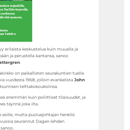
tyy erilaista keskustelua kuin muualla ja
pään ja perustella kantansa, sanoo
ettergren
.
akirkko on paikallisten seurakuntien tuella
ia vuodesta 1968, jolloin evankelista
John
utsumisen telttakokouksiinsa.
ä enemmän kuin poliittiset tilaisuudet, ja
es täynnä joka ilta.
e esille, mutta puoluejohtajan henkilö
aa vuosia seurannut Dagen-lehden
sanoo.