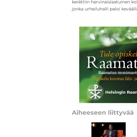
kerättiin harvinaislaatuinen kol
jonka urheiluhalli paloi kevääll
Aiheeseen liittyvää