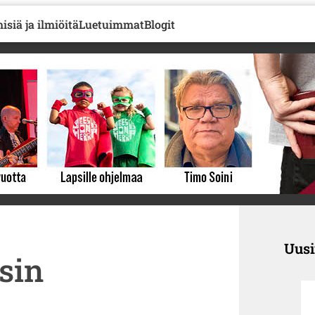
isiä ja ilmiöitä
Luetuimmat
Blogit
Uus
sin