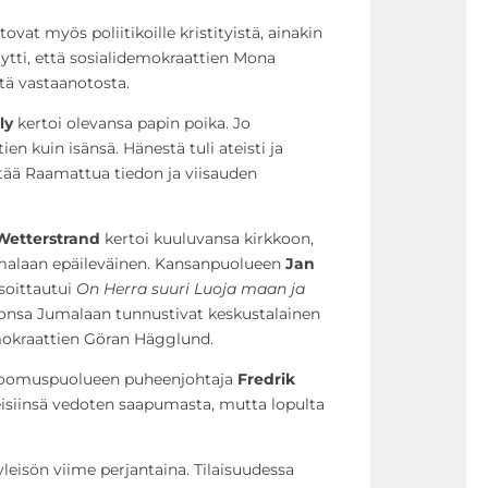
ovat myös poliitikoille kristityistä, ainakin
ytti, että sosialidemokraattien Mona
tä vastaanotosta.
ly
kertoi olevansa papin poika. Jo
ien kuin isänsä. Hänestä tuli ateisti ja
itää Raamattua tiedon ja viisauden
Wetterstrand
kertoi kuuluvansa kirkkoon,
malaan epäileväinen. Kansanpuolueen
Jan
soittautui
On Herra suuri Luoja maan ja
konsa Jumalaan tunnustivat keskustalainen
emokraattien Göran Hägglund.
kokoomuspuolueen puheenjohtaja
Fredrik
ireisiinsä vedoten saapumasta, mutta lopulta
yleisön viime perjantaina. Tilaisuudessa