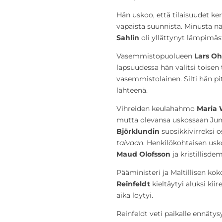
Hän uskoo, että tilaisuudet kert
vapaista suunnista. Minusta nä
Sahlin
oli yllättynyt lämpimäs
Vasemmistopuolueen
Lars Oh
lapsuudessa hän valitsi toisen t
vasemmistolainen. Silti hän p
lähteenä.
Vihreiden keulahahmo
Maria 
mutta olevansa uskossaan Ju
Björklundin
suosikkivirreksi o
taivaan
. Henkilökohtaisen us
Maud Olofsson
ja kristillisd
Pääministeri ja Maltillisen 
Reinfeldt
kieltäytyi aluksi ki
aika löytyi.
Reinfeldt veti paikalle ennätys