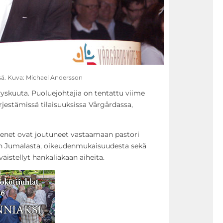
ssä. Kuva: Michael Andersson
syyskuuta. Puoluejohtajia on tentattu viime
jestämissä tilaisuuksissa Vårgårdassa,
äsenet ovat joutuneet vastaamaan pastori
n Jumalasta, oikeudenmukaisuudesta sekä
väistellyt hankaliakaan aiheita.