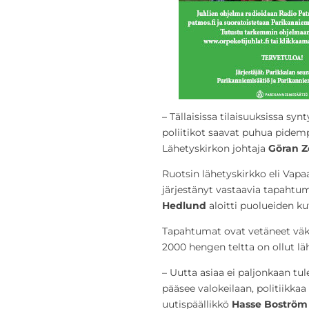
– Tällaisissa tilaisuuksissa syn
poliitikot saavat puhua pidem
Lähetyskirkon johtaja
Göran
Z
Ruotsin lähetyskirkko eli Vapa
järjestänyt vastaavia tapahtum
Hedlund
aloitti puolueiden k
Tapahtumat ovat vetäneet väke
2000 hengen teltta on ollut läh
– Uutta asiaa ei paljonkaan tul
pääsee valokeilaan, politiikk
uutispäällikkö
Hasse Boström