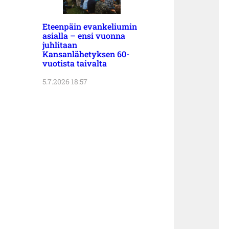
Eteenpäin evankeliumin
asialla – ensi vuonna
juhlitaan
Kansanlähetyksen 60-
vuotista taivalta
5.7.2026 18:57