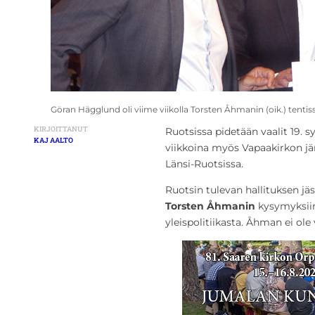
Göran Hägglund oli viime viikolla Torsten Åhmanin (oik.) tenti
KIRJOITTANUT
Ruotsissa pidetään vaalit 19. 
KAJ AALTO
viikkoina myös Vapaakirkon jär
Länsi-Ruotsissa.
Ruotsin tulevan hallituksen j
Torsten Åhmanin
kysymyksii
yleispolitiikasta. Åhman ei ole 