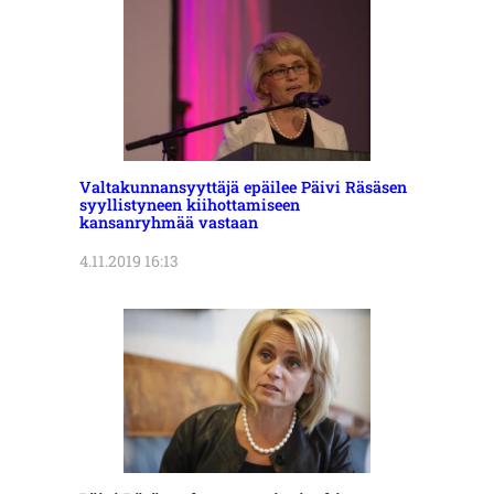
Valtakunnansyyttäjä epäilee Päivi Räsäsen
syyllistyneen kiihottamiseen
kansanryhmää vastaan
4.11.2019 16:13