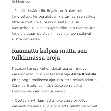
linkkeineen.
– Jos lähdetään sille linjalle, että aiemmin
kirjoitettuja kirjoja aletaan kieltämään sen takia,
että ne ovat vielä jossakin saatavilla tai
luettavissa, niin se on kyllä erikoinen tilanne. Jos
kirjoja aletaan polttaa, niin sen jälkeen palavat
kohta ihmisetkin.
Raamattu kelpaa mutta sen
tulkinnassa eroja
Räsäsen kanssa Viikon debatissa esiintynyt
vasemmistoliiton kansanedustaja
Anna Kontula
pitää ongelmallisena ajatusta, että pelkkä tekstin
ikä määrittelisi sen, täyttääkö sen sisältö
kiihotusrikoksen tunnusmerkit.
­– Otetaan nyt Raamattu, joka tässä on ollut
vahvasti mukana. Ei ole niin, että tekstit vain ovat