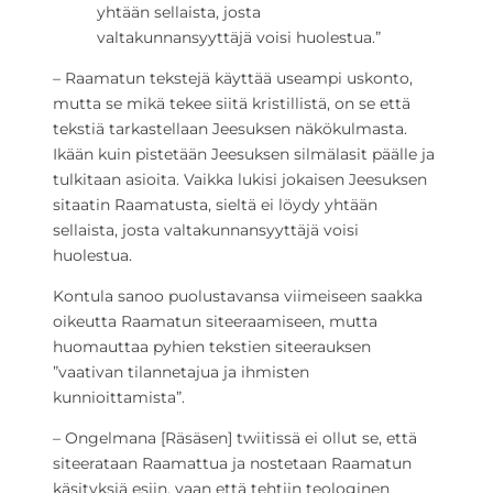
yhtään sellaista, josta
valtakunnansyyttäjä voisi huolestua.”
– Raamatun tekstejä käyttää useampi uskonto,
mutta se mikä tekee siitä kristillistä, on se että
tekstiä tarkastellaan Jeesuksen näkökulmasta.
Ikään kuin pistetään Jeesuksen silmälasit päälle ja
tulkitaan asioita. Vaikka lukisi jokaisen Jeesuksen
sitaatin Raamatusta, sieltä ei löydy yhtään
sellaista, josta valtakunnansyyttäjä voisi
huolestua.
Kontula sanoo puolustavansa viimeiseen saakka
oikeutta Raamatun siteeraamiseen, mutta
huomauttaa pyhien tekstien siteerauksen
”vaativan tilannetajua ja ihmisten
kunnioittamista”.
­– Ongelmana [Räsäsen] twiitissä ei ollut se, että
siteerataan Raamattua ja nostetaan Raamatun
käsityksiä esiin, vaan että tehtiin teologinen