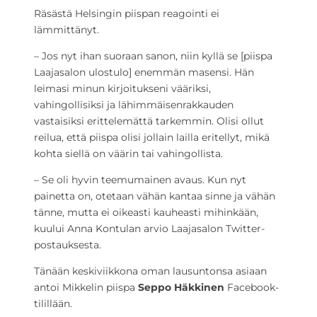
Räsästä Helsingin piispan reagointi ei
lämmittänyt.
– Jos nyt ihan suoraan sanon, niin kyllä se [piispa
Laajasalon ulostulo] enemmän masensi. Hän
leimasi minun kirjoitukseni vääriksi,
vahingollisiksi ja lähimmäisenrakkauden
vastaisiksi erittelemättä tarkemmin. Olisi ollut
reilua, että piispa olisi jollain lailla eritellyt, mikä
kohta siellä on väärin tai vahingollista.
– Se oli hyvin teemumainen avaus. Kun nyt
painetta on, otetaan vähän kantaa sinne ja vähän
tänne, mutta ei oikeasti kauheasti mihinkään,
kuului Anna Kontulan arvio Laajasalon Twitter-
postauksesta.
Tänään keskiviikkona oman lausuntonsa asiaan
antoi Mikkelin piispa
Seppo Häkkinen
Facebook-
tilillään.