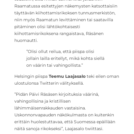
Raamatussa esitettyjen näkemysten katsottaisiin
täyttävän kiihottamisrikoksen tunnusmerkistön,
niin myös Raamatun levittäminen tai saatavilla
pitäminen olisi lähtökohtaisesti
kiihottamisrikoksena rangaistava, Räsänen
huomautti.
”Olisi ollut reilua, että piispa olisi
jollain lailla eritellyt, mikä kohta siellä
on väärin tai vahingollista.”
Helsingin piispa
Teemu Laajasalo
teki eilen oman
ulostulonsa Twitterin välityksellä.
”Pidän Päivi Räsäsen kirjoituksia väärinä,
vahingollisina ja kristillisen
lähimmäisenrakkauden vastaisina.
Uskonnonvapauden näkökulmasta on kuitenkin
erittäin huolestuttavaa, että Suomessa epäillään
näitä sanoja rikokseksi”, Laajasalo twiittasi.