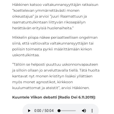
Häkkinen katsoo valtakunnansyyttäjän ratkaisun
”koettelevan ymmärrettävästi monen
oikeustajua” ja arvioi ”juuri Raamattuun ja
raamatuntulkintaan liittyvän rikosepäilyn
herättävän erityisiä huolenaiheita.”
Mikkelin piispa näkee periaatteellisen ongelman
siinä, että valtiovalta valtakunnansyyttäjän tai
poliisin toimesta pyrkii määrittämään kirkon
uskontulkintaa.
”Tällöin se helposti puuttuu uskonnonvapauteen
ja silloin ollaan jo arveluttavalla tiellä. Tätä huolta
kantavat nyt monen kristityn lisäksi yllättäen
myös monet agnostikot, kirkkoon
kuulumattomat ja ateistit”, arvioi Häkkinen.
Kuuntele Viikon debatti [Radio Dei 6.11.2019]: