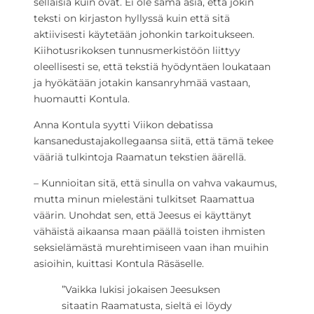
sellaisia kuin ovat. Ei ole sama asia, että jokin
teksti on kirjaston hyllyssä kuin että sitä
aktiivisesti käytetään johonkin tarkoitukseen.
Kiihotusrikoksen tunnusmerkistöön liittyy
oleellisesti se, että tekstiä hyödyntäen loukataan
ja hyökätään jotakin kansanryhmää vastaan,
huomautti Kontula.
Anna Kontula syytti Viikon debatissa
kansanedustajakollegaansa siitä, että tämä tekee
vääriä tulkintoja Raamatun tekstien äärellä.
– Kunnioitan sitä, että sinulla on vahva vakaumus,
mutta minun mielestäni tulkitset Raamattua
väärin. Unohdat sen, että Jeesus ei käyttänyt
vähäistä aikaansa maan päällä toisten ihmisten
seksielämästä murehtimiseen vaan ihan muihin
asioihin, kuittasi Kontula Räsäselle.
”Vaikka lukisi jokaisen Jeesuksen
sitaatin Raamatusta, sieltä ei löydy