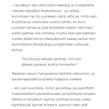
– Hyväksyn sen, että näitä tekstejä ja mielipiteitä
vastaan käydään keskustelua – ja vaikka
kumotaan ne. En suinkaan väitä, että se, mitä olen
kirjoittanut viisitoista vuotta sitten, on kuin
jumalan sanaa ja joka kohdasta oikein. Varmasti
siellä saattaa olla virheitä, mutta ihan periaatteen
vuoksi pidän kiinni oikeudestani saada sanoa niin,
kommentoi kd-edustaja ympärillään vellovaa
kohua.
”Jos kirjoja aletaan polttaa, niin sen
jälkeen palavat kohta ihmisetkin.”
Räsänen sanoo haluavansa taistella uskonnon- ja
sananvapauden puolesta loppuun saakka.
– Voi vain kuvitella, mihin se johtaa, jos pamfletti
määriteltäisiin poistettavaksi ja kielletyksi kirjaksi.
Meillä on kirjastot täynnä vanhoja kirjoja, jotka
täyttäisivät samat kriteerit, samoin netti pdf-