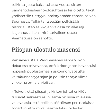
tulkinta, jossa kaksi tuhatta vuotta sitten
paimentolaisheimo-olosuhteissa kirjoitettu teksti
yhdistettiin tiettyyn ihmistyhmään tämän päivän
Suomessa. Tulkinta itsessään pelkästään
historiallisten seikkojen valossa on aika raju
laajennus siihen, mitä tarkalleen ottaen
Raamatussa on sanottu.
Piispan ulostulo masensi
Kansanedustaja Päivi Räsänen sanoi Viikon
debatissa toivovansa, että kirkon johto havahtuisi
nopeasti puolustamaan uskonnonvapautta
valtakunnansyyttäjän ja poliisin tehtyä viime
viikkoina omia arvioitaan.
– Toivon, että piispat ja kirkon johtohenkilöt
tulisivat selkeästi esiin. Tämä on siinä mielessä
vakava asia, että poliisin päätöksen perusteluissa
todettiin, että mikäli esimerkiksi joidenkin