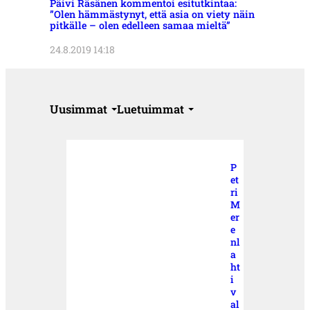
Päivi Räsänen kommentoi esitutkintaa:
”Olen hämmästynyt, että asia on viety näin
pitkälle – olen edelleen samaa mieltä”
24.8.2019 14:18
Uusimmat
Luetuimmat
P
et
ri
M
er
e
nl
a
ht
i
v
al