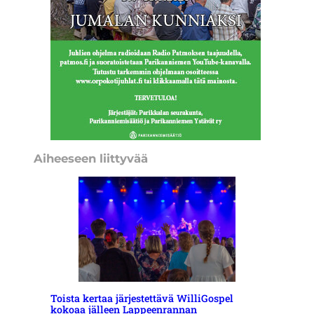
Aiheeseen liittyvää
Toista kertaa järjestettävä WilliGospel
kokoaa jälleen Lappeenrannan