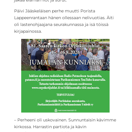
jakaa elämän ilot ja surut.
Päivi Jääskeläisen perhe muutti Porista
Lappeenrantaan hänen ollessaan nelivuotias. Äiti
oli lastenohjaajana seurakunnassa ja isä töissä
kirjapainossa.
– Perheeni oli uskovainen. Sunnuntaisin kävimme
kirkossa. Harrastin partiota ja kävin