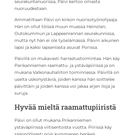
seurakuntanuorissa, Päivi kertoo omasta
nuoruudestaan.
Ammatiltaan Päivi on kirkon nuorisotyönohjaaja.
Hän on ollut töissä muun muassa Heinolan,
Outokummun ja Lappeenrannan seurakunnissa,
mutta nyt hän ei ole työelämässä. Päivin aikuinen
lapsi ja kaksi lapsenlasta asuvat Porissa.
Päivillä on mukavasti harrastustoimintaa. Hän käy
Parikanniemen raamattu- ja ystäväpiirissä ja on
mukana Valkonauhaliiton toiminnassa. Päivillä on
useita uskonystäviä, joiden kanssa hän soittelee
päivittäin ja joiden kanssa voi jakaa arjen iloja ja
suruja.
Hyvää mieltä raamattupiiristä
Päivi on ollut mukana Prikanniemen
ystäväpiirissä viitisentoista vuotta. Piirissä käy
säännöllisesti noin kymmenen henkeä.