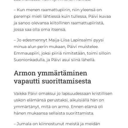
– Kun menen raamattupiirin, niin yleensä on
parempi mieli lähtiessä kuin tullessa, Päivi kuvaa
ja sanoo olevansa kiitollinen raamattupiiristä,
jossa saa olla oma itsensä.
– Jo edesmennyt Maija-Liisa Lapinsalmi pyysi
minua alun perin mukaan, Päivi muistelee.
Emmauspiiri, joksi piiriä nimitetään, toimi silloin
Suonionkadulla, ja Päivi asui siinä lähellä.
Armon ymmärtäminen
vapautti suorittamisesta
Vaikka Päivi omaksui jo lapsuudessaan kristillisen
uskon elämänsä perustaksi, aikuisiällä hän on
ymmärtänyt, mitä on armo. Ennen elämä oli
hänen mukaansa sellaista suorittamista.
– Jumala on kiinnostunut meistä ja meidän