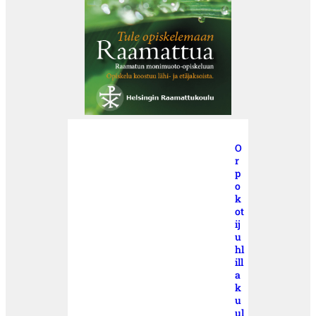
O
r
p
o
k
ot
ij
u
hl
ill
a
k
u
ul