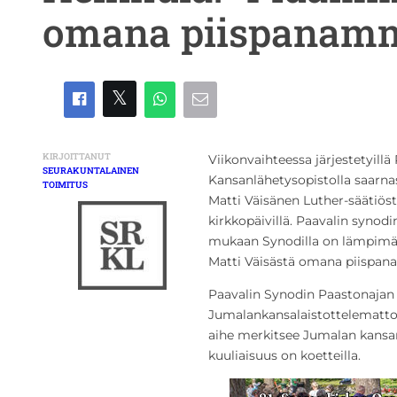
omana piispanam
KIRJOITTANUT
Viikonvaihteessa järjestetyillä
SEURAKUNTALAINEN
Kansanlähetysopistolla saarna
TOIMITUS
Matti Väisänen Luther-säätiöst
kirkkopäivillä. Paavalin synod
mukaan Synodilla on lämpimät
Matti Väisästä omana piispana, 
Paavalin Synodin Paastonajan 
Jumalankansalaistottelemat
aihe merkitsee Jumalan kansan
kuuliaisuus on koetteilla.