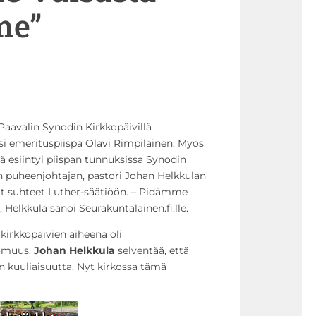
me”
 Paavalin Synodin Kirkkopäivillä
si emerituspiispa Olavi Rimpiläinen. Myös
ä esiintyi piispan tunnuksissa Synodin
in puheenjohtajan, pastori Johan Helkkulan
 suhteet Luther-säätiöön. – Pidämme
Helkkula sanoi Seurakuntalainen.fi:lle.
kirkkopäivien aiheena oli
tomuus.
Johan Helkkula
selventää, että
 kuuliaisuutta. Nyt kirkossa tämä