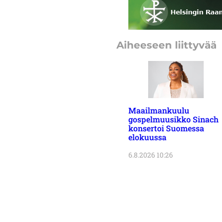
Aiheeseen liittyvää
Maailmankuulu
gospelmuusikko Sinach
konsertoi Suomessa
elokuussa
6.8.2026 10:26