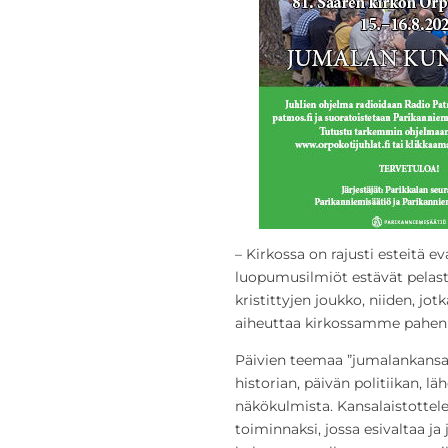
– Kirkossa on rajusti esteitä e
luopumusilmiöt estävät pelas
kristittyjen joukko, niiden, j
aiheuttaa kirkossamme pahenn
Päivien teemaa ”jumalankansa
historian, päivän politiikan, l
näkökulmista. Kansalaistotte
toiminnaksi, jossa esivaltaa ja