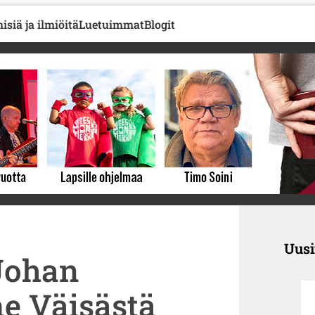
isiä ja ilmiöitä
Luetuimmat
Blogit
Uus
Johan
e Väisästä