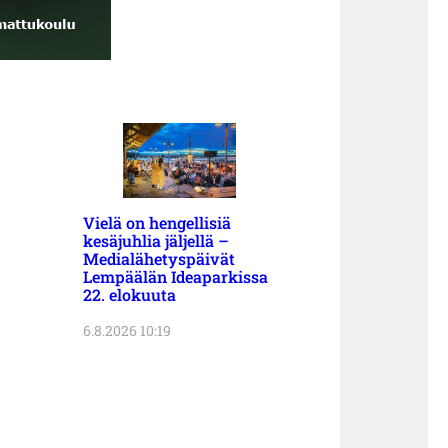
Vielä on hengellisiä
kesäjuhlia jäljellä –
Medialähetyspäivät
Lempäälän Ideaparkissa
22. elokuuta
6.8.2026 10:19