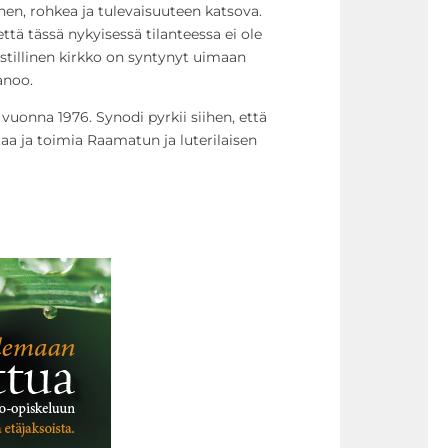
inen, rohkea ja tulevaisuuteen katsova.
tä tässä nykyisessä tilanteessa ei ole
istillinen kirkko on syntynyt uimaan
anoo.
vuonna 1976. Synodi pyrkii siihen, että
taa ja toimia Raamatun ja luterilaisen