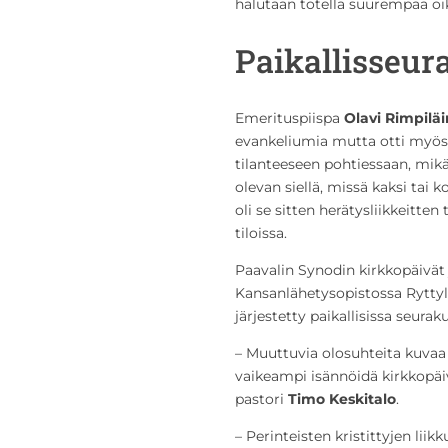
halutaan totella suurempaa oik
Paikallisseur
Emerituspiispa
Olavi Rimpilä
evankeliumia mutta otti myös r
tilanteeseen pohtiessaan, mikä
olevan siellä, missä kaksi ta
oli se sitten herätysliikkeitten
tiloissa.
Paavalin Synodin kirkkopäivät j
Kansanlähetysopistossa Ryttylä
järjestetty paikallisissa seurak
– Muuttuvia olosuhteita kuvaa 
vaikeampi isännöidä kirkkopäi
pastori
Timo Keskitalo
.
– Perinteisten kristittyjen lii