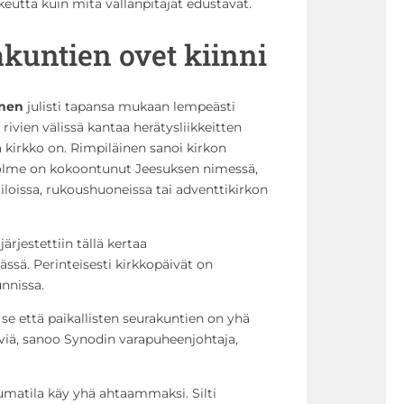
eutta kuin mitä vallanpitäjät edustavat.
akuntien ovet kiinni
inen
julisti tapansa mukaan lempeästi
ivien välissä kantaa herätysliikkeitten
 kirkko on. Rimpiläinen sanoi kirkon
i kolme on kokoontunut Jeesuksen nimessä,
 tiloissa, rukoushuoneissa tai adventtikirkon
ärjestettiin tällä kertaa
ssä. Perinteisesti kirkkopäivät on
unnissa.
se että paikallisten seurakuntien on yhä
viä, sanoo Synodin varapuheenjohtaja,
kkumatila käy yhä ahtaammaksi. Silti