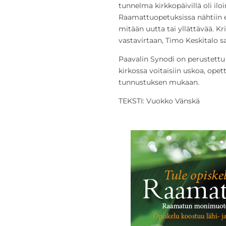
tunnelma kirkkopäivillä oli ilo
Raamattuopetuksissa nähtiin et
mitään uutta tai yllättävää. Kr
vastavirtaan, Timo Keskitalo s
Paavalin Synodi on perustettu 
kirkossa voitaisiin uskoa, opet
tunnustuksen mukaan.
TEKSTI: Vuokko Vänskä