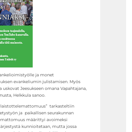
vankelioimistyölle ja monet
tuksen evankeliumin julistamisen. Myös
otka uskovat Jeesukseen omana Vapahtajana,
usta, Helkkula sanoo.
laistottelemattomuus” tarkasteltiin
ähetystyön ja paikallisen seurakunnan
lemattomuus määrittyi avoimeksi
 järjestystä kunnioitetaan, mutta jossa