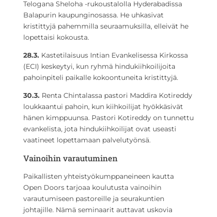
Telogana Sheloha -rukoustalolla Hyderabadissa
Balapurin kaupunginosassa. He uhkasivat
kristittyjä pahemmilla seuraamuksilla, elleivät he
lopettaisi kokousta.
28.3.
Kastetilaisuus Intian Evankelisessa Kirkossa
(ECI) keskeytyi, kun ryhmä hindukiihkoilijoita
pahoinpiteli paikalle kokoontuneita kristittyjä.
30.3.
Renta Chintalassa pastori Maddira Kotireddy
loukkaantui pahoin, kun kiihkoilijat hyökkäsivät
hänen kimppuunsa. Pastori Kotireddy on tunnettu
evankelista, jota hindukiihkoilijat ovat useasti
vaatineet lopettamaan palvelutyönsä.
Vainoihin varautuminen
Paikallisten yhteistyökumppaneineen kautta
Open Doors tarjoaa koulutusta vainoihin
varautumiseen pastoreille ja seurakuntien
johtajille. Nämä seminaarit auttavat uskovia