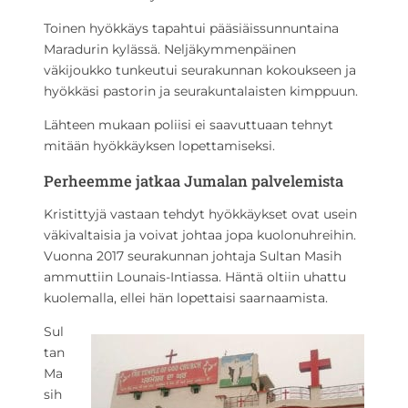
Toinen hyökkäys tapahtui pääsiäissunnuntaina
Maradurin kylässä. Neljäkymmenpäinen
väkijoukko tunkeutui seurakunnan kokoukseen ja
hyökkäsi pastorin ja seurakuntalaisten kimppuun.
Lähteen mukaan poliisi ei saavuttuaan tehnyt
mitään hyökkäyksen lopettamiseksi.
Perheemme jatkaa Jumalan palvelemista
Kristittyjä vastaan tehdyt hyökkäykset ovat usein
väkivaltaisia ja voivat johtaa jopa kuolonuhreihin.
Vuonna 2017 seurakunnan johtaja Sultan Masih
ammuttiin Lounais-Intiassa. Häntä oltiin uhattu
kuolemalla, ellei hän lopettaisi saarnaamista.
Sul
tan
Ma
sih