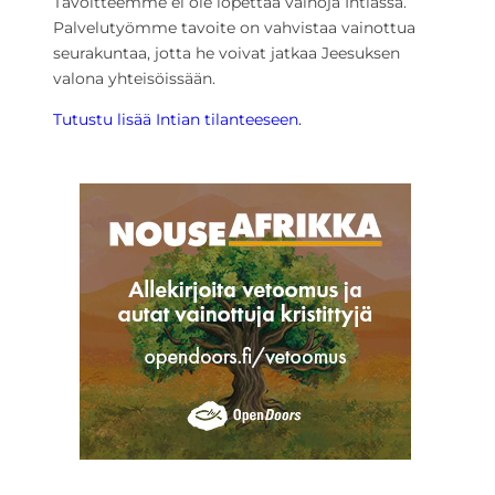
Tavoitteemme ei ole lopettaa vainoja Intiassa.
Palvelutyömme tavoite on vahvistaa vainottua
seurakuntaa, jotta he voivat jatkaa Jeesuksen
valona yhteisöissään.
Tutustu lisää Intian tilanteeseen.