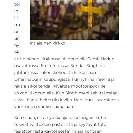
tor
in
ki
mp
pu
un
Intialainen kirkko
hy
ök
ättiin hänen kirkkonsa ulkopuolella Tamil Nadun
osavaltiossa Etelä-Intiassa. Sundar Singh oli
johtamassa rukouskokousta kirkossaan
Dharmapurin kaupungissa, kun ryhmä miehiä ja
naisia alkoi tehdä ilkivaltaa moottoripyörille
kirkon ulkopuolella. Kun Singh meni selvittämään
asiaa, häntä heitettiin kivillä. Hän joutui saamiensa
vammojen vuoksi sairaalaan.
Sen sijaan, että hyökkääjiä olisi rangaistu, he
tekivät valituksen pastorista ja syyttivät tätä
”asiattomasta käytöksestä” naisia kohtaan.