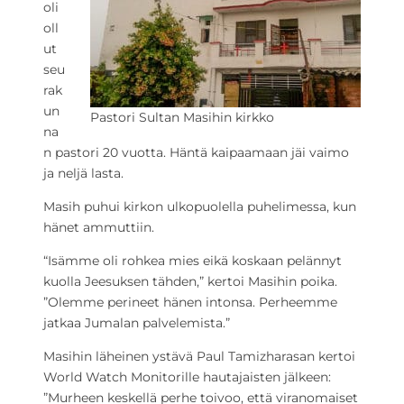
oli
oll
ut
seu
rak
un
Pastori Sultan Masihin kirkko
na
n pastori 20 vuotta. Häntä kaipaamaan jäi vaimo
ja neljä lasta.
Masih puhui kirkon ulkopuolella puhelimessa, kun
hänet ammuttiin.
“Isämme oli rohkea mies eikä koskaan pelännyt
kuolla Jeesuksen tähden,” kertoi Masihin poika.
”Olemme perineet hänen intonsa. Perheemme
jatkaa Jumalan palvelemista.”
Masihin läheinen ystävä Paul Tamizharasan kertoi
World Watch Monitorille hautajaisten jälkeen:
”Murheen keskellä perhe toivoo, että viranomaiset