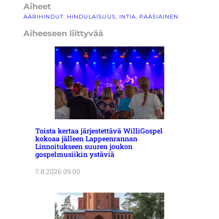
Aiheet
ÄÄRIHINDUT
, 
HINDULAISUUS
, 
INTIA
, 
PÄÄSIÄINEN
Aiheeseen liittyvää
Toista kertaa järjestettävä WilliGospel
kokoaa jälleen Lappeenrannan
Linnoitukseen suuren joukon
gospelmusiikin ystäviä
7.8.2026 09:00