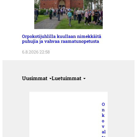
Orpokotijuhlilla kuullaan nimekkäitä
puhujia ja vahvaa raamatunopetusta
6.8.2026 22:58
Uusimmat
Luetuimmat
O
n
k
o
v
al