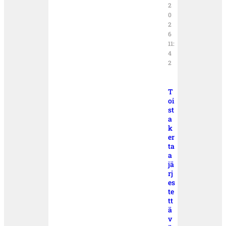
2
0
2
6
11:
4
2
T
oi
st
a
k
er
ta
a
jä
rj
es
te
tt
ä
v