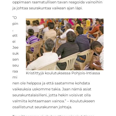
oppimaan raamatullisen tavan reagoida vainoihin
ja johtaa seurakuntaa vaikean ajan läpi.
”O
pin
,
ett
ei
Jee
suk
sen
seu
raa
Kristittyjä koulutuksessa Pohjois-Intiassa
mi
nen ole helppoa ja että saatamme kohdata
vaikeuksia uskomme takia. Jaan nämä asiat
seurakuntalaisilleni, jotta hekin voisivat olla
valmiita kohtaamaan vainoa.” – Koulutukseen
osallistunut seurakunnan johtaja.