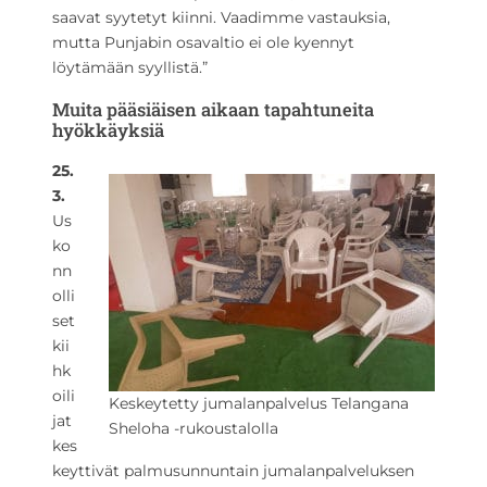
saavat syytetyt kiinni. Vaadimme vastauksia,
mutta Punjabin osavaltio ei ole kyennyt
löytämään syyllistä.”
Muita pääsiäisen aikaan tapahtuneita
hyökkäyksiä
25.
3.
Us
ko
nn
olli
set
kii
hk
oili
Keskeytetty jumalanpalvelus Telangana
jat
Sheloha -rukoustalolla
kes
keyttivät palmusunnuntain jumalanpalveluksen