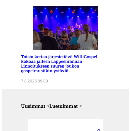
Toista kertaa järjestettävä WilliGospel
kokoaa jälleen Lappeenrannan
Linnoitukseen suuren joukon
gospelmusiikin ystäviä
7.8.2026 09:00
Uusimmat
Luetuimmat
O