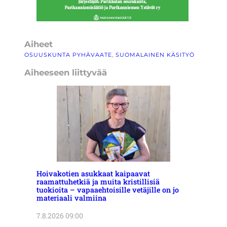
Aiheet
OSUUSKUNTA PYHÄVAATE
, 
SUOMALAINEN KÄSITYÖ
Aiheeseen liittyvää
Hoivakotien asukkaat kaipaavat
raamattuhetkiä ja muita kristillisiä
tuokioita – vapaaehtoisille vetäjille on jo
materiaali valmiina
7.8.2026 09:00