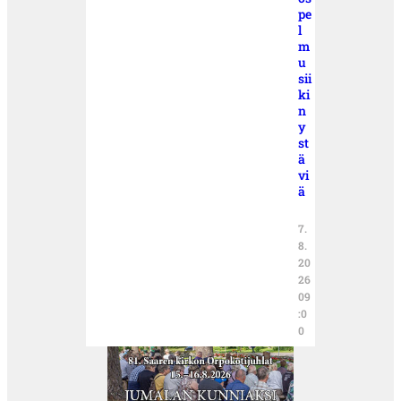
pe
l
m
u
sii
ki
n
y
st
ä
vi
ä
7.
8.
20
26
09
:0
0