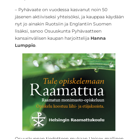
– Pyhävaate on vuodessa kasvanut noin 50
jäsenen aktiiviseksi yhteisöksi, ja kauppaa käydään
nyt jo ainakin Ruotsiin ja Englantiin Suomen
lisäksi, sanoo Osuuskunta Pyhävaatteen
kansainvälisen kaupan harjoittelija
Hanna
Lumppio
.
Osuuskunnan tiedotteen mukaan Unisex-mallinen