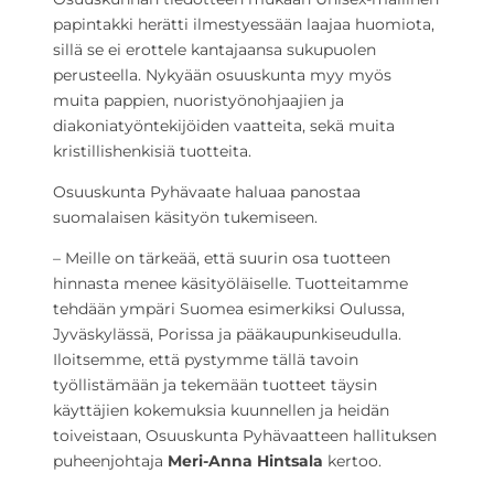
papintakki herätti ilmestyessään laajaa huomiota,
sillä se ei erottele kantajaansa sukupuolen
perusteella. Nykyään osuuskunta myy myös
muita pappien, nuoristyönohjaajien ja
diakoniatyöntekijöiden vaatteita, sekä muita
kristillishenkisiä tuotteita.
Osuuskunta Pyhävaate haluaa panostaa
suomalaisen käsityön tukemiseen.
– Meille on tärkeää, että suurin osa tuotteen
hinnasta menee käsityöläiselle. Tuotteitamme
tehdään ympäri Suomea esimerkiksi Oulussa,
Jyväskylässä, Porissa ja pääkaupunkiseudulla.
Iloitsemme, että pystymme tällä tavoin
työllistämään ja tekemään tuotteet täysin
käyttäjien kokemuksia kuunnellen ja heidän
toiveistaan, Osuuskunta Pyhävaatteen hallituksen
puheenjohtaja
Meri-Anna Hintsala
kertoo.