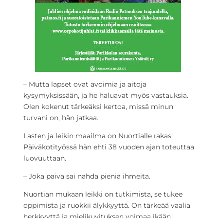
– Mutta lapset ovat avoimia ja aitoja
kysymyksissään, ja he haluavat myös vastauksia.
Olen kokenut tärkeäksi kertoa, missä minun
turvani on, hän jatkaa.
Lasten ja leikin maailma on Nuortialle rakas.
Päiväkotityössä hän ehti 38 vuoden ajan toteuttaa
luovuuttaan.
– Joka päivä sai nähdä pieniä ihmeitä.
Nuortian mukaan leikki on tutkimista, se tukee
oppimista ja ruokkii älykkyyttä. On tärkeää vaalia
herkkyyttä ja mielikuvituksen voimaa ikään