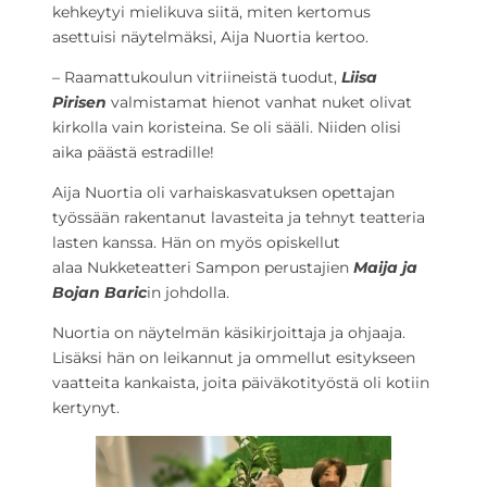
kehkeytyi mielikuva siitä, miten kertomus
asettuisi näytelmäksi, Aija Nuortia kertoo.
– Raamattukoulun vitriineistä tuodut,
Liisa
Pirisen
valmistamat hienot vanhat nuket olivat
kirkolla vain koristeina. Se oli sääli. Niiden olisi
aika päästä estradille!
Aija Nuortia oli varhaiskasvatuksen opettajan
työssään rakentanut lavasteita ja tehnyt teatteria
lasten kanssa. Hän on myös opiskellut
alaa Nukketeatteri Sampon perustajien
Maija ja
Bojan Baric
in johdolla.
Nuortia on näytelmän käsikirjoittaja ja ohjaaja.
Lisäksi hän on leikannut ja ommellut esitykseen
vaatteita kankaista, joita päiväkotityöstä oli kotiin
kertynyt.