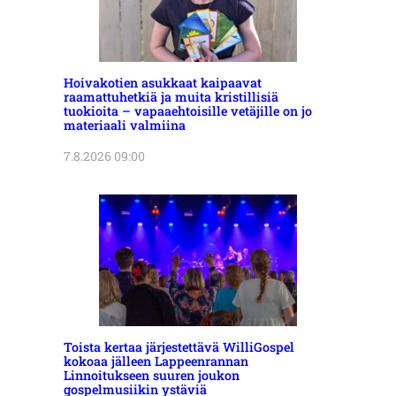
Hoivakotien asukkaat kaipaavat
raamattuhetkiä ja muita kristillisiä
tuokioita – vapaaehtoisille vetäjille on jo
materiaali valmiina
7.8.2026 09:00
Toista kertaa järjestettävä WilliGospel
kokoaa jälleen Lappeenrannan
Linnoitukseen suuren joukon
gospelmusiikin ystäviä