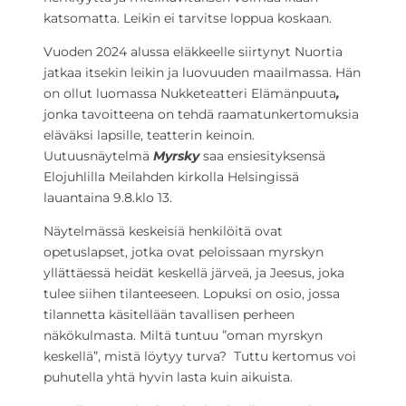
katsomatta. Leikin ei tarvitse loppua koskaan.
Vuoden 2024 alussa eläkkeelle siirtynyt Nuortia
jatkaa itsekin leikin ja luovuuden maailmassa. Hän
on ollut luomassa
Nukketeatteri Elämänpuuta
,
jonka tavoitteena on tehdä raamatunkertomuksia
eläväksi lapsille, teatterin keinoin.
Uutuusnäytelmä
Myrsky
saa ensiesityksensä
Elojuhlilla Meilahden kirkolla Helsingissä
lauantaina 9.8.klo 13.
Näytelmässä keskeisiä henkilöitä ovat
opetuslapset, jotka ovat peloissaan myrskyn
yllättäessä heidät keskellä järveä, ja Jeesus, joka
tulee siihen tilanteeseen. Lopuksi on osio, jossa
tilannetta käsitellään tavallisen perheen
näkökulmasta. Miltä tuntuu ”oman myrskyn
keskellä”, mistä löytyy turva? Tuttu kertomus voi
puhutella yhtä hyvin lasta kuin aikuista.