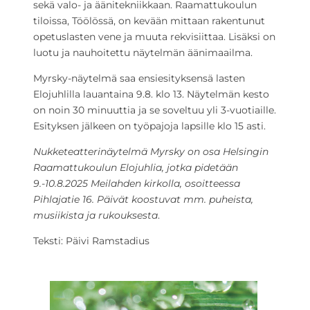
sekä valo- ja äänitekniikkaan. Raamattukoulun
tiloissa, Töölössä, on kevään mittaan rakentunut
opetuslasten vene ja muuta rekvisiittaa. Lisäksi on
luotu ja nauhoitettu näytelmän äänimaailma.
Myrsky-näytelmä saa ensiesityksensä lasten
Elojuhlilla lauantaina 9.8. klo 13. Näytelmän kesto
on noin 30 minuuttia ja se soveltuu yli 3-vuotiaille.
Esityksen jälkeen on työpajoja lapsille klo 15 asti.
Nukketeatterinäytelmä Myrsky on osa Helsingin
Raamattukoulun Elojuhlia, jotka pidetään
9.-10.8.2025 Meilahden kirkolla, osoitteessa
Pihlajatie 16. Päivät koostuvat mm. puheista,
musiikista ja rukouksesta
.
Teksti: Päivi Ramstadius