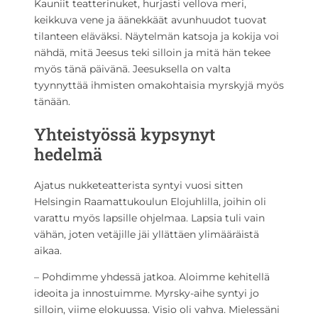
Kauniit teatterinuket, hurjasti vellova meri,
keikkuva vene ja äänekkäät avunhuudot tuovat
tilanteen eläväksi. Näytelmän katsoja ja kokija voi
nähdä, mitä Jeesus teki silloin ja mitä hän tekee
myös tänä päivänä. Jeesuksella on valta
tyynnyttää ihmisten omakohtaisia myrskyjä myös
tänään.
Yhteistyössä kypsynyt
hedelmä
Ajatus nukketeatterista syntyi vuosi sitten
Helsingin Raamattukoulun Elojuhlilla, joihin oli
varattu myös lapsille ohjelmaa. Lapsia tuli vain
vähän, joten vetäjille jäi yllättäen ylimääräistä
aikaa.
– Pohdimme yhdessä jatkoa. Aloimme kehitellä
ideoita ja innostuimme. Myrsky-aihe syntyi jo
silloin, viime elokuussa. Visio oli vahva. Mielessäni