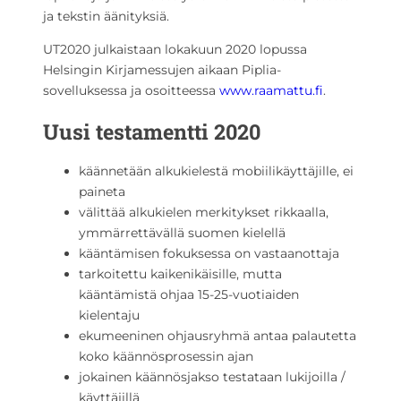
ja tekstin äänityksiä.
UT2020 julkaistaan lokakuun 2020 lopussa
Helsingin Kirjamessujen aikaan Piplia-
sovelluksessa ja osoitteessa
www.raamattu.fi
.
Uusi testamentti 2020
käännetään alkukielestä mobiilikäyttäjille, ei
paineta
välittää alkukielen merkitykset rikkaalla,
ymmärrettävällä suomen kielellä
kääntämisen fokuksessa on vastaanottaja
tarkoitettu kaikenikäisille, mutta
kääntämistä ohjaa 15-25-vuotiaiden
kielentaju
ekumeeninen ohjausryhmä antaa palautetta
koko käännösprosessin ajan
jokainen käännösjakso testataan lukijoilla /
käyttäjillä