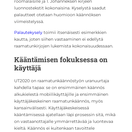
roomalaisille ja 1. Johanneksen kirjeen
luonnostekstit kokonaisina. Kyselystä saadut
palautteet otetaan huomioon käännöksen
viimeistelyssä.
Palautekysely
toimii itsenäisesti esimerkkien
kautta, joten siihen vastaaminen ei edellytä
raamatunkirjojen lukemista kokonaisuudessaan.
Kääntämisen fokuksessa on
käyttäjä
UT2020 on raamatunkäännöstyön uranuurtaja
kahdella tapaa: se on ensimmäinen käännös
alkukielestä mobiilikäyttäjille ja ensimmäinen
käyttäjäkeskeinen raamatunkäännös, myös
kansainvälisesti. Käyttäjäkeskeisessä
kääntämisessä ajatellaan läpi prosessin sitä, mikä
on vastaanottajalle ymmärrettävää ja luontevaa
kieltä. Käännös ei kuitenkaan tavoittele