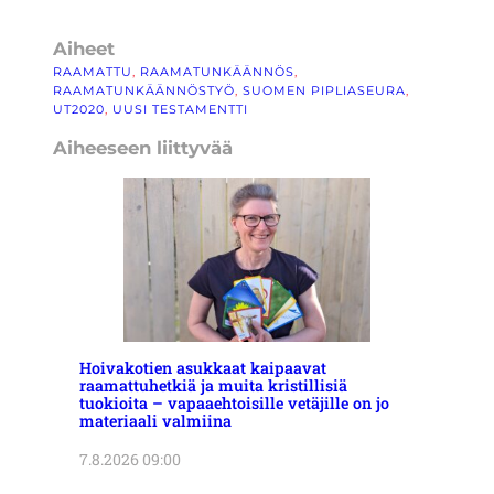
Aiheet
RAAMATTU
, 
RAAMATUNKÄÄNNÖS
, 
RAAMATUNKÄÄNNÖSTYÖ
, 
SUOMEN PIPLIASEURA
, 
UT2020
, 
UUSI TESTAMENTTI
Aiheeseen liittyvää
Hoivakotien asukkaat kaipaavat
raamattuhetkiä ja muita kristillisiä
tuokioita – vapaaehtoisille vetäjille on jo
materiaali valmiina
7.8.2026 09:00