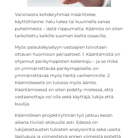
Varsinaista kohderyhmää määrittelee
käyttötilanne: halu lukea tai kuunnella sanaa
puhelimesta – iästä riippumatta. Käännös on siten
tarkoitettu kaikille suomen kieltä osaaville.
Myös palautekyselyyn vastaajien toivotaan
ottavan huomioon periaatteet: 1. Kääntämistä on
ohjannut parikymppisten kielentaju – ja se mikä
on ymmärrettävää parikymppiselle, on
ymmärrettävää myös häntä vanhemmille. 2.
Käännöksestä on tulossa myös äänite.
Kääntämisessä on siten pidetty mielessä, että
vastaanottaja voi olla sekä käyttäjä, lukija että
kuulija.
Käännöksen projektiryhmän työ jatkuu kesän
aikana tiiviisti elokuulle asti. Edessä on
lukijatestausten tulosten analysointia sekä useita
läpilukuja ja viimeistelyä ennen viimeistä pistettä