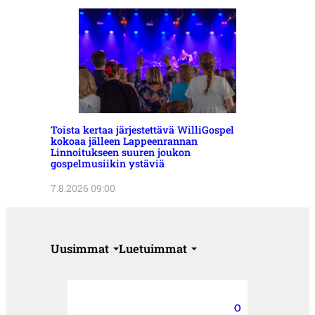
Toista kertaa järjestettävä WilliGospel
kokoaa jälleen Lappeenrannan
Linnoitukseen suuren joukon
gospelmusiikin ystäviä
7.8.2026 09:00
Uusimmat
Luetuimmat
O