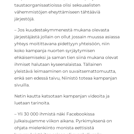
taustaorganisaatioissa olisi seksuaalisten
vähemmistöjen eheyttämiseen tähtääviä
järjestöjä.
– Jos kuudestakymmenestä mukana olevasta
järjestäjästä jollain on ollut jossain muussa asiassa
yhteys moitittavana pidettyyn yhteisöön, niin
koko kampanja nuorten syrjäytymisen
ehkäisemiseksi ja saman tien siinä mukana olevat
ihmiset halutaan kyseenalaistaa. Tällainen
yleistävä leimaaminen on suvaitsemattomuutta,
enkä sen edessä taivu, Niinistö toteaa kampanjan
sivuilla.
Netin kautta katsotaan kampanjan videoita ja
luetaan tarinoita.
– Yli 30 000 ihmistä näki Facebookissa
julkaisujamme viikon aikana. Pyrkimyksenä on
ohjata mielenkiinto monista eettisistä