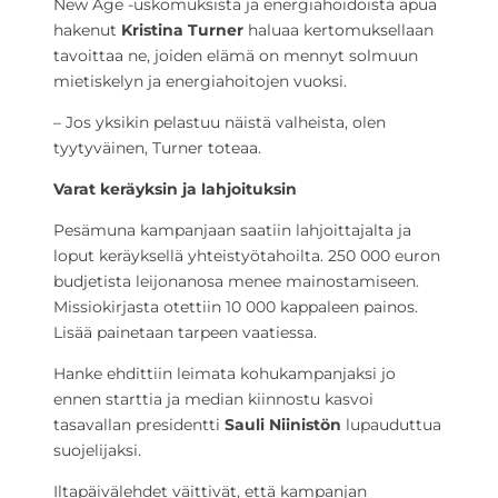
New Age -uskomuksista ja energiahoidoista apua
hakenut
Kristina Turner
haluaa kertomuksellaan
tavoittaa ne, joiden elämä on mennyt solmuun
mietiskelyn ja energiahoitojen vuoksi.
– Jos yksikin pelastuu näistä valheista, olen
tyytyväinen, Turner toteaa.
Varat keräyksin ja lahjoituksin
Pesämuna kampanjaan saatiin lahjoittajalta ja
loput keräyksellä yhteistyötahoilta. 250 000 euron
budjetista leijonanosa menee mainostamiseen.
Missiokirjasta otettiin 10 000 kappaleen painos.
Lisää painetaan tarpeen vaatiessa.
Hanke ehdittiin leimata kohukampanjaksi jo
ennen starttia ja median kiinnostu kasvoi
tasavallan presidentti
Sauli Niinistön
lupauduttua
suojelijaksi.
Iltapäivälehdet väittivät, että kampanjan