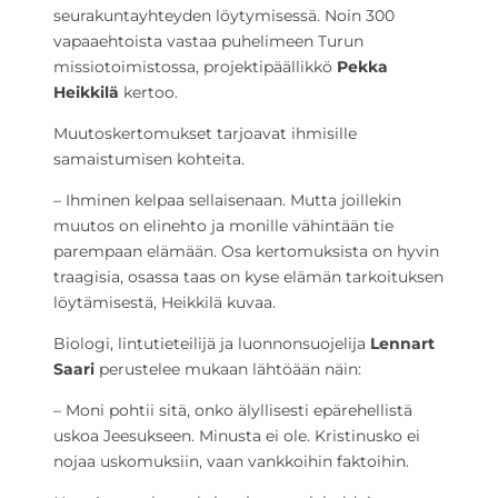
seurakuntayhteyden löytymisessä. Noin 300
vapaaehtoista vastaa puhelimeen Turun
missiotoimistossa, projektipäällikkö
Pekka
Heikkilä
kertoo.
Muutoskertomukset tarjoavat ihmisille
samaistumisen kohteita.
– Ihminen kelpaa sellaisenaan. Mutta joillekin
muutos on elinehto ja monille vähintään tie
parempaan elämään. Osa kertomuksista on hyvin
traagisia, osassa taas on kyse elämän tarkoituksen
löytämisestä, Heikkilä kuvaa.
Biologi, lintutieteilijä ja luonnonsuojelija
Lennart
Saari
perustelee mukaan lähtöään näin:
– Moni pohtii sitä, onko älyllisesti epärehellistä
uskoa Jeesukseen. Minusta ei ole. Kristinusko ei
nojaa uskomuksiin, vaan vankkoihin faktoihin.