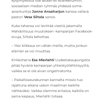
kysymyksistä itse asiaan eli evankeliumiin,
sosiaalisen median ryhmää yhdessä some-
asiantuntija
Janne Ansaharjun
kanssa vetävä
pastori
Vesa Siltala
sanoo.
Kuka tahansa voi levittää viestiä jakamalla
Mahdollisuus muutoksen -kampanjan Facebook-
sivuja, Siltala kehottaa.
– Yksi klikkaus on vähän meille, mutta jonkun
elämän se voi muuttaa.
Kirkkoherra
Esa Mierlahti
Uudestakaupungista
pitää hyvänä kampanjan yhteistyölähtöisyyttä,
vaikka se ei ole aivan ongelmatonta.
– Paikallisseurakunnan kannalta missio tuo
rajattuna aikana uskon maailman kaikille
nähtäväksi. Vaikka olemme erilaisia, kaikilla on
sama kaipaus, Mierlahti toteaa.