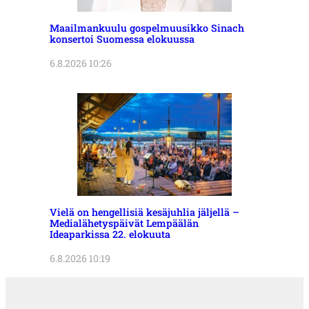
Maailmankuulu gospelmuusikko Sinach
konsertoi Suomessa elokuussa
6.8.2026 10:26
Vielä on hengellisiä kesäjuhlia jäljellä –
Medialähetyspäivät Lempäälän
Ideaparkissa 22. elokuuta
6.8.2026 10:19