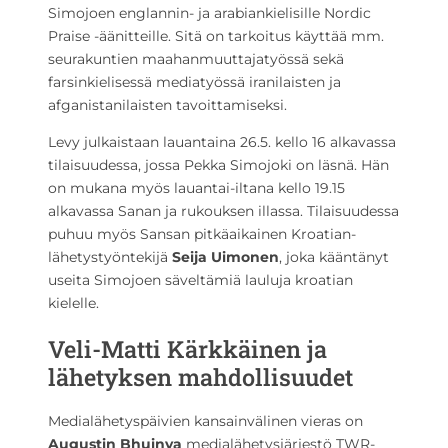
Simojoen englannin- ja arabiankielisille Nordic
Praise -äänitteille. Sitä on tarkoitus käyttää mm.
seurakuntien maahanmuuttajatyössä sekä
farsinkielisessä mediatyössä iranilaisten ja
afganistanilaisten tavoittamiseksi.
Levy julkaistaan lauantaina 26.5. kello 16 alkavassa
tilaisuudessa, jossa Pekka Simojoki on läsnä. Hän
on mukana myös lauantai-iltana kello 19.15
alkavassa Sanan ja rukouksen illassa. Tilaisuudessa
puhuu myös Sansan pitkäaikainen Kroatian-
lähetystyöntekijä
Seija Uimonen
, joka kääntänyt
useita Simojoen säveltämiä lauluja kroatian
kielelle.
Veli-Matti Kärkkäinen ja
lähetyksen mahdollisuudet
Medialähetyspäivien kansainvälinen vieras on
Augustin Bhuinya
medialähetysjärjestö TWR-