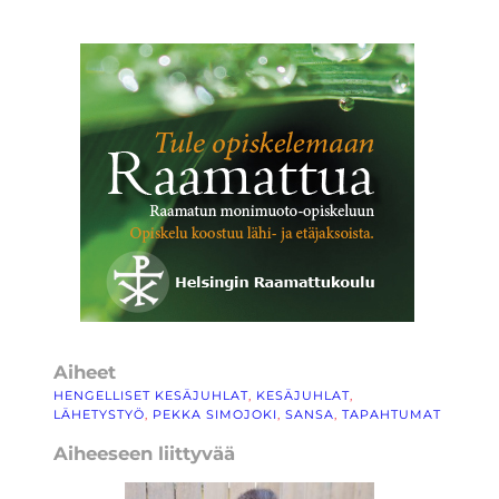
Aiheet
HENGELLISET KESÄJUHLAT
, 
KESÄJUHLAT
, 
LÄHETYSTYÖ
, 
PEKKA SIMOJOKI
, 
SANSA
, 
TAPAHTUMAT
Aiheeseen liittyvää