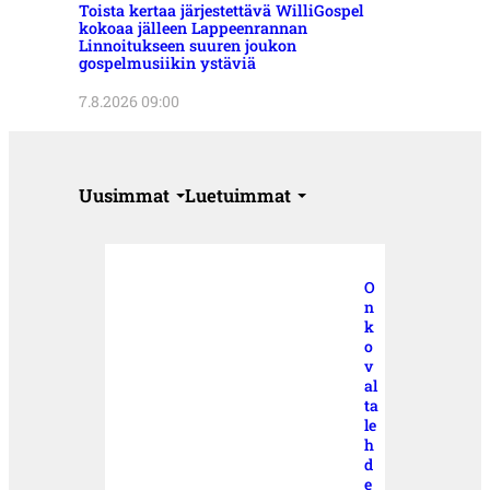
Toista kertaa järjestettävä WilliGospel
kokoaa jälleen Lappeenrannan
Linnoitukseen suuren joukon
gospelmusiikin ystäviä
7.8.2026 09:00
Uusimmat
Luetuimmat
O
n
k
o
v
al
ta
le
h
d
e