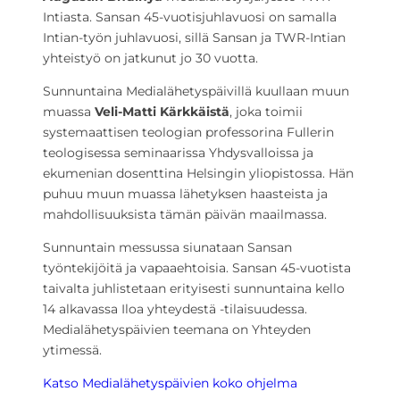
Intiasta. Sansan 45-vuotisjuhlavuosi on samalla
Intian-työn juhlavuosi, sillä Sansan ja TWR-Intian
yhteistyö on jatkunut jo 30 vuotta.
Sunnuntaina Medialähetyspäivillä kuullaan muun
muassa
Veli-Matti Kärkkäistä
, joka toimii
systemaattisen teologian professorina Fullerin
teologisessa seminaarissa Yhdysvalloissa ja
ekumenian dosenttina Helsingin yliopistossa. Hän
puhuu muun muassa lähetyksen haasteista ja
mahdollisuuksista tämän päivän maailmassa.
Sunnuntain messussa siunataan Sansan
työntekijöitä ja vapaaehtoisia. Sansan 45-vuotista
taivalta juhlistetaan erityisesti sunnuntaina kello
14 alkavassa Iloa yhteydestä -tilaisuudessa.
Medialähetyspäivien teemana on Yhteyden
ytimessä.
Katso Medialähetyspäivien koko ohjelma