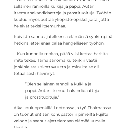
sellainen rannoilla kulkija ja pappi. Autan
itsemurhakandidaatteja ja prostituoituja. Työhän
kuuluu myös auttaa yliopisto-opiskelijoita, jotta
he eivät tekisi itsemurhaa.
Koivisto sanoo ajatelleensa elämänsä synkimpinä
hetkinä, ettei enää palaa hengelliseen työhön.
– Kun kunnolla mokaa, pitää viisi kertaa harkita,
mitä tekee. Tämä sanoma kuitenkin vaatii
jonkinlaista uskottavuutta ja minulta se oli
totaalisesti hävinnyt.
”Olen sellainen rannoilla kulkija ja
pappi. Autan itsemurhakandidaatteja
ja prostituoituja.”
Aika koulunpenkillä Lontoossa ja työ Thaimaassa
on tuonut entisen kohupastorin pimeiltä kujilta
valoon ja saanut ajattelemaan elämää uudella
tavalla.