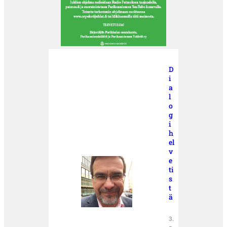
D
i
a
l
o
g
i
h
el
v
e
ti
s
t
ä
3.