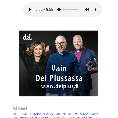
Aiheet
DEI PLUS
, 
IHMISEN ÄÄNI
, 
JIPPU
, 
JIPPU & MARKKU