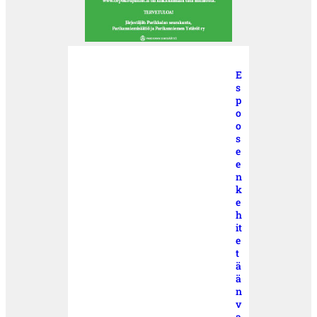
E
s
p
o
o
s
e
e
n
k
e
h
it
e
t
ä
ä
n
v
a