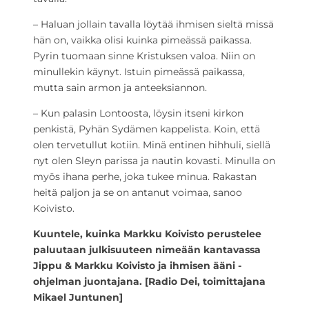
– Haluan jollain tavalla löytää ihmisen sieltä missä
hän on, vaikka olisi kuinka pimeässä paikassa.
Pyrin tuomaan sinne Kristuksen valoa. Niin on
minullekin käynyt. Istuin pimeässä paikassa,
mutta sain armon ja anteeksiannon.
– Kun palasin Lontoosta, löysin itseni kirkon
penkistä, Pyhän Sydämen kappelista. Koin, että
olen tervetullut kotiin. Minä entinen hihhuli, siellä
nyt olen Sleyn parissa ja nautin kovasti. Minulla on
myös ihana perhe, joka tukee minua. Rakastan
heitä paljon ja se on antanut voimaa, sanoo
Koivisto.
Kuuntele, kuinka Markku Koivisto perustelee
paluutaan julkisuuteen nimeään kantavassa
Jippu & Markku Koivisto ja ihmisen ääni -
ohjelman juontajana. [Radio Dei, toimittajana
Mikael Juntunen]