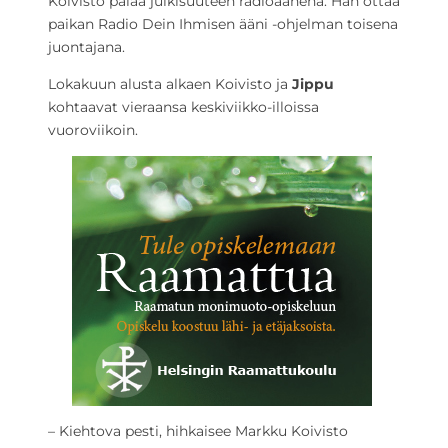
Koivisto palaa julkisuuteen radioäänenä. Hän ottaa
paikan Radio Dein Ihmisen ääni -ohjelman toisena
juontajana.
Lokakuun alusta alkaen Koivisto ja
Jippu
kohtaavat vieraansa keskiviikko-illoissa
vuoroviikoin.
– Kiehtova pesti, hihkaisee Markku Koivisto