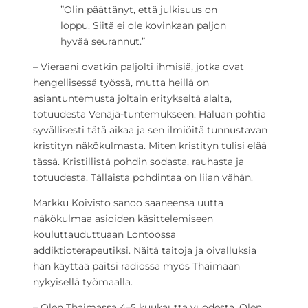
”Olin päättänyt, että julkisuus on
loppu. Siitä ei ole kovinkaan paljon
hyvää seurannut.”
– Vieraani ovatkin paljolti ihmisiä, jotka ovat
hengellisessä työssä, mutta heillä on
asiantuntemusta joltain eritykseltä alalta,
totuudesta Venäjä-tuntemukseen. Haluan pohtia
syvällisesti tätä aikaa ja sen ilmiöitä tunnustavan
kristityn näkökulmasta. Miten kristityn tulisi elää
tässä. Kristillistä pohdin sodasta, rauhasta ja
totuudesta. Tällaista pohdintaa on liian vähän.
Markku Koivisto sanoo saaneensa uutta
näkökulmaa asioiden käsittelemiseen
kouluttauduttuaan Lontoossa
addiktioterapeutiksi. Näitä taitoja ja oivalluksia
hän käyttää paitsi radiossa myös Thaimaan
nykyisellä työmaalla.
– Olen Thaimassa 4–5 kuukautta vuodesta. Olen