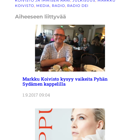
KOIVISTO JA IHMISEN ÄÄNI
, 
JULKISUUS
, 
MARKKU
KOIVISTO
, 
MEDIA
, 
RADIO
, 
RADIO DEI
Aiheeseen liittyvää
Markku Koivisto kysyy vaikeita Pyhän
Sydämen kappelilla
1.9.2017 09:04