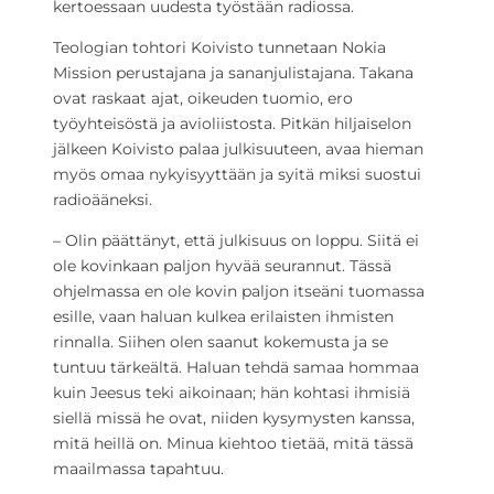
kertoessaan uudesta työstään radiossa.
Teologian tohtori Koivisto tunnetaan Nokia
Mission perustajana ja sananjulistajana. Takana
ovat raskaat ajat, oikeuden tuomio, ero
työyhteisöstä ja avioliistosta. Pitkän hiljaiselon
jälkeen Koivisto palaa julkisuuteen, avaa hieman
myös omaa nykyisyyttään ja syitä miksi suostui
radioääneksi.
– Olin päättänyt, että julkisuus on loppu. Siitä ei
ole kovinkaan paljon hyvää seurannut. Tässä
ohjelmassa en ole kovin paljon itseäni tuomassa
esille, vaan haluan kulkea erilaisten ihmisten
rinnalla. Siihen olen saanut kokemusta ja se
tuntuu tärkeältä. Haluan tehdä samaa hommaa
kuin Jeesus teki aikoinaan; hän kohtasi ihmisiä
siellä missä he ovat, niiden kysymysten kanssa,
mitä heillä on. Minua kiehtoo tietää, mitä tässä
maailmassa tapahtuu.