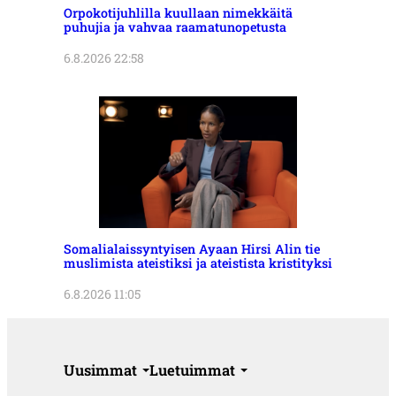
Orpokotijuhlilla kuullaan nimekkäitä
puhujia ja vahvaa raamatunopetusta
6.8.2026 22:58
Somalialaissyntyisen Ayaan Hirsi Alin tie
muslimista ateistiksi ja ateistista kristityksi
6.8.2026 11:05
Uusimmat
Luetuimmat