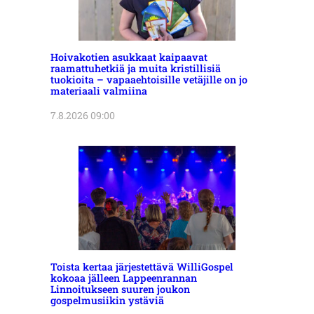
Hoivakotien asukkaat kaipaavat
raamattuhetkiä ja muita kristillisiä
tuokioita – vapaaehtoisille vetäjille on jo
materiaali valmiina
7.8.2026 09:00
Toista kertaa järjestettävä WilliGospel
kokoaa jälleen Lappeenrannan
Linnoitukseen suuren joukon
gospelmusiikin ystäviä