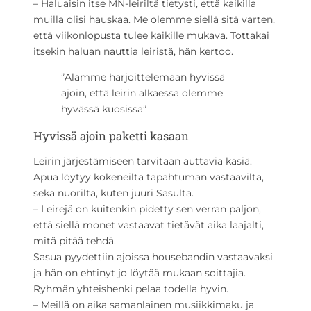
– Haluaisin itse MN-leiriltä tietysti, että kaikilla
muilla olisi hauskaa. Me olemme siellä sitä varten,
että viikonlopusta tulee kaikille mukava. Tottakai
itsekin haluan nauttia leiristä, hän kertoo.
”Alamme harjoittelemaan hyvissä
ajoin, että leirin alkaessa olemme
hyvässä kuosissa”
Hyvissä ajoin paketti kasaan
Leirin järjestämiseen tarvitaan auttavia käsiä.
Apua löytyy kokeneilta tapahtuman vastaavilta,
sekä nuorilta, kuten juuri Sasulta.
– Leirejä on kuitenkin pidetty sen verran paljon,
että siellä monet vastaavat tietävät aika laajalti,
mitä pitää tehdä.
Sasua pyydettiin ajoissa housebandin vastaavaksi
ja hän on ehtinyt jo löytää mukaan soittajia.
Ryhmän yhteishenki pelaa todella hyvin.
– Meillä on aika samanlainen musiikkimaku ja