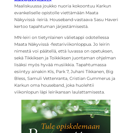
MIIKKAPEKKA HEIKKILÄ
Maaliskuussa joukko nuoria kokoontuu Karkun
evankeliselle opistolle viettämään Maata
Näkyvissä -leiriä. Houseband-vastaava Sasu Haveri
kertoo tapahtuman järjestämisestä.
MN-leiri on tietynlainen välietappi odotellessa
Maata Näkyvissä -festariviikonloppua. Jo leirin
nimestä voi päätellä, että luvassa on opetuksen,
sekä Tikkiksen ja Toikkiksen juontaman ohjelman
lisäksi myös hyvää musiikkia. Tapahtumassa
esiintyy ainakin Kls, Park 7, Juhani Tikkanen, Big
Bless, Samuli Vettenranta, Cristian Gummerus ja
Karkun oma houseband, joka huolehtii
viikonlopun läpi leirikansan laulattamisesta.