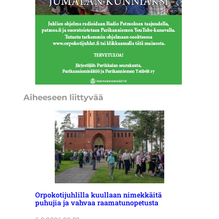
Aiheeseen liittyvää
Orpokotijuhlilla kuullaan nimekkäitä
puhujia ja vahvaa raamatunopetusta