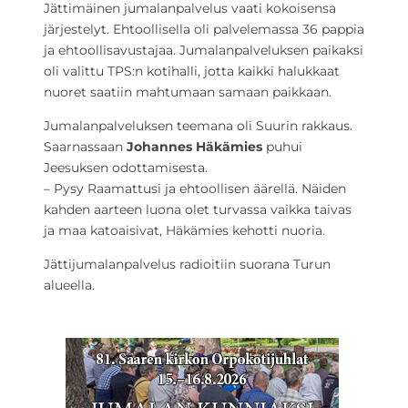
Jättimäinen jumalanpalvelus vaati kokoisensa
järjestelyt. Ehtoollisella oli palvelemassa 36 pappia
ja ehtoollisavustajaa. Jumalanpalveluksen paikaksi
oli valittu TPS:n kotihalli, jotta kaikki halukkaat
nuoret saatiin mahtumaan samaan paikkaan.
Jumalanpalveluksen teemana oli Suurin rakkaus.
Saarnassaan
Johannes Häkämies
puhui
Jeesuksen odottamisesta.
– Pysy Raamattusi ja ehtoollisen äärellä. Näiden
kahden aarteen luona olet turvassa vaikka taivas
ja maa katoaisivat, Häkämies kehotti nuoria.
Jättijumalanpalvelus radioitiin suorana Turun
alueella.