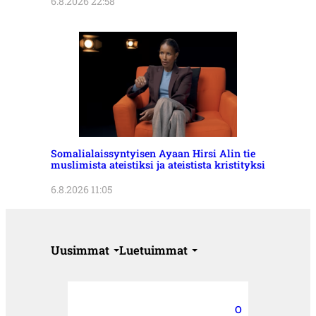
6.8.2026 22:58
Somalialaissyntyisen Ayaan Hirsi Alin tie
muslimista ateistiksi ja ateistista kristityksi
6.8.2026 11:05
Uusimmat
Luetuimmat
O