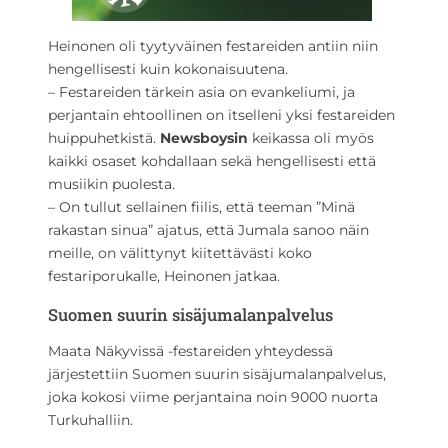
Heinonen oli tyytyväinen festareiden antiin niin
hengellisesti kuin kokonaisuutena.
– Festareiden tärkein asia on evankeliumi, ja
perjantain ehtoollinen on itselleni yksi festareiden
huippuhetkistä.
Newsboysin
keikassa oli myös
kaikki osaset kohdallaan sekä hengellisesti että
musiikin puolesta.
– On tullut sellainen fiilis, että teeman ”Minä
rakastan sinua” ajatus, että Jumala sanoo näin
meille, on välittynyt kiitettävästi koko
festariporukalle, Heinonen jatkaa.
Suomen suurin sisäjumalanpalvelus
Maata Näkyvissä -festareiden yhteydessä
järjestettiin Suomen suurin sisäjumalanpalvelus,
joka kokosi viime perjantaina noin 9000 nuorta
Turkuhalliin.