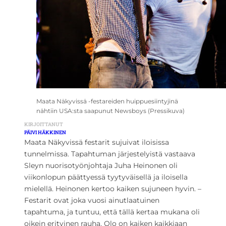
Maata Näkyvissä -festareiden huippuesiintyjinä
nähtiin USA:sta saapunut Newsboys (Pressikuva)
KIRJOITTANUT
PÄIVI HÄKKINEN
Maata Näkyvissä festarit sujuivat iloisissa
tunnelmissa. Tapahtuman järjestelyistä vastaava
Sleyn nuorisotyönjohtaja Juha Heinonen oli
viikonlopun päättyessä tyytyväisellä ja iloisella
mielellä. Heinonen kertoo kaiken sujuneen hyvin. –
Festarit ovat joka vuosi ainutlaatuinen
tapahtuma, ja tuntuu, että tällä kertaa mukana oli
oikein erityinen rauha. Olo on kaiken kaikkiaan